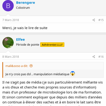
c
Berengere
B
t
Colostrum
i
o
n
s
7 Mars 2018
#15
:
Merci, je vais le lire de suite
Elfee
Période de pointe
Adhérent(e) LLLF
8 Mars 2018
#16
mali&soso a dit:
Je n'y crois pas dsl .. manipulation médiatique
Il ne s'agit pas de média (je suis particulièrement méfiante vis
a vis d'eux et cherche mes propres sources d'information)
mais d'un professeur de microbiologie lors de ma formation.
Et sinon comment expliquer que depuis des milliers d'années
on continue à élever des vaches et à en boire le lait sans être