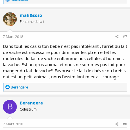
é
a
c
mali&soso
t
Fontaine de lait
i
o
n
s
7 Mars 2018
#7
:
Dans tout les cas si ton bebe n'est pas intolérant , l'arrêt du lait
de vache est nécessaire pour diminuer les pb en effet les
molécules du lait de vache enflamme nos cellules d'humain ,
la vache. Est un gros animal et nous ne sommes pas fait pour
manger du lait de vache!! Favoriser le lait de chèvre ou brebis
qui est un petit animal , nous l'assimilant mieux .. courage
R
Berengere
é
a
c
Berengere
B
t
Colostrum
i
o
n
s
7 Mars 2018
#8
: