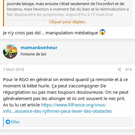
journée laitage, mais ensuite c'était seulement de l'inconfort et de
l'eczema, mais l'eviction a vraiment fait du bien et la réintroduction a
fait réapparaitre les symptomes. Aujourd'hui à 17 mois il ne
supporte toujours pas le lait cru d'ailleurs .
Cliquer pour déplier...
Pour l'eviction, si tu veux qu'elle soit parfaite, il faut supprimer tous
les laitages animaux car il y a des allergies croisées, et faire attention
Je n'y crois pas dsl .. manipulation médiatique
aux produits transformer, il y a des laitages a beaucoup d'endroits.
mamanbonheur
Alors en effet on n'est pas des veaux, donc on n'est moins bien
Fontaine de lait
adapté que lui, mais contrairement à ce qui est beaucoup dit sur la
toile, nous ne sommes pas inadaptés pour autant. La génétique
montre par exemple que 80% de la population européenne blanche
7 Mars 2018
#14
(je précise car cela change pour les personnes originaires d'Afrique
Pour le RGO en général on entend quand ça remonte et à ce
et d'Asie) est tout a fait capable de digérer ce lait sans aucunes
conséquences sur sa santé. Dans une population africaine (j'ai
moment là bébé hurle. Ça peut s’accompzgner De
oublié son nom), qui est très dépendante de son élevage bovin, ce
régurgitation ou pas mais toujours douloureuse. On ne peut
taux grimpe même à 98%. Le vrai problème pour les bébés c'est que
généralement pas les allonger et ils ont souvent le nez prit.
ce sont des très grosses protéines que leurs enzymes digestives ont
As tu lu cet article
https://www.lllfrance.org/vous-
du mal à découper.
info...aissance-des-rythmes-peut-lever-des-obstacles
R
Elfee
é
a