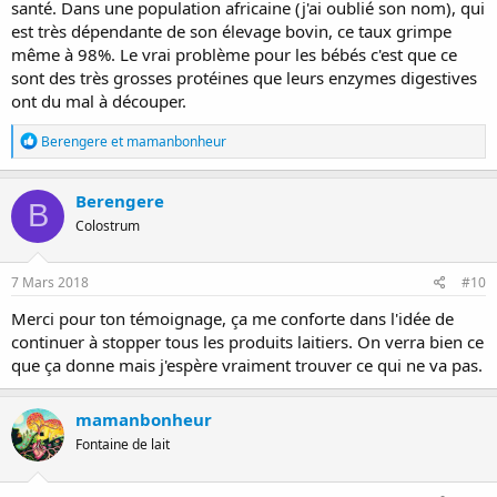
santé. Dans une population africaine (j'ai oublié son nom), qui
est très dépendante de son élevage bovin, ce taux grimpe
même à 98%. Le vrai problème pour les bébés c'est que ce
sont des très grosses protéines que leurs enzymes digestives
ont du mal à découper.
R
Berengere
et
mamanbonheur
é
a
c
Berengere
B
t
Colostrum
i
o
n
s
7 Mars 2018
#10
:
Merci pour ton témoignage, ça me conforte dans l'idée de
continuer à stopper tous les produits laitiers. On verra bien ce
que ça donne mais j'espère vraiment trouver ce qui ne va pas.
mamanbonheur
Fontaine de lait