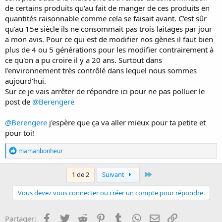
de certains produits qu'au fait de manger de ces produits en
quantités raisonnable comme cela se faisait avant. C'est sûr
qu'au 15e siècle ils ne consommait pas trois laitages par jour
a mon avis. Pour ce qui est de modifier nos gènes il faut bien
plus de 4 ou 5 générations pour les modifier contrairement à
ce qu'on a pu croire il y a 20 ans. Surtout dans
l'environnement très contrôlé dans lequel nous sommes
aujourd'hui.
Sur ce je vais arrêter de répondre ici pour ne pas polluer le
post de
@Berengere
@Berengere
j'espère que ça va aller mieux pour ta petite et
pour toi!
R
mamanbonheur
é
a
c
Last
1 de 2
Suivant
t
i
Vous devez vous connecter ou créer un compte pour répondre.
o
n
s
Facebook
Twitter
Reddit
Pinterest
Tumblr
WhatsApp
E-mail
Lien
Partager:
: