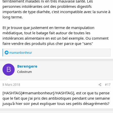
terriblement malades ni en très mauvaise santé. Les
personnes intolérantes ont des problèmes digestifs
importants de type diarhée, c'est incompatible avec la survie à
long terme.
Et je trouve que justement en terme de manipulation
médiatique, tout le batage fait autour de toutes les
intolérances alimentaire en est un bel exemple. Ou comment
faire vendre des produits plus cher parce que "sans"
R
mamanbonheur
é
a
c
Berengere
B
t
Colostrum
i
o
n
s
8 Mars 2018
#17
:
[HASHTAG]#mamanbonheur[/HASHTAG], est ce que tu pense
que le fait que j'ai pris des antibiotiques pendant une semaine
jusqu'à hier soir peut expliquer tous ses petits désagréments?