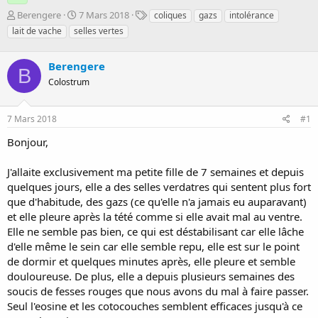
D
D
T
Berengere
7 Mars 2018
coliques
gazs
intolérance
é
a
a
lait de vache
selles vertes
m
t
g
a
e
s
r
Berengere
d
B
r
e
Colostrum
é
d
e
é
p
b
7 Mars 2018
#1
a
u
Bonjour,
r
t
J'allaite exclusivement ma petite fille de 7 semaines et depuis
quelques jours, elle a des selles verdatres qui sentent plus fort
que d'habitude, des gazs (ce qu'elle n'a jamais eu auparavant)
et elle pleure après la tété comme si elle avait mal au ventre.
Elle ne semble pas bien, ce qui est déstabilisant car elle lâche
d'elle même le sein car elle semble repu, elle est sur le point
de dormir et quelques minutes après, elle pleure et semble
douloureuse. De plus, elle a depuis plusieurs semaines des
soucis de fesses rouges que nous avons du mal à faire passer.
Seul l'eosine et les cotocouches semblent efficaces jusqu'à ce