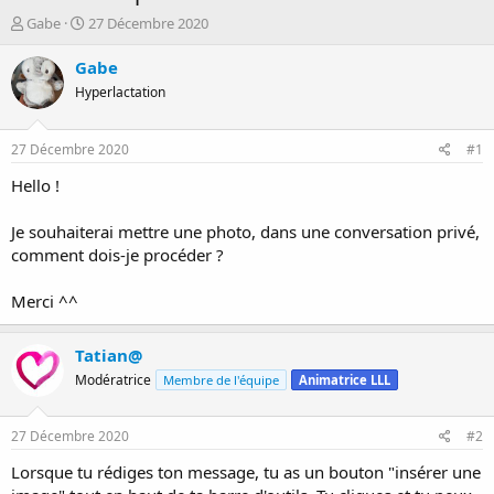
D
D
Gabe
27 Décembre 2020
é
a
m
t
Gabe
a
e
Hyperlactation
r
d
r
e
é
d
27 Décembre 2020
#1
e
é
p
b
Hello !
a
u
r
t
Je souhaiterai mettre une photo, dans une conversation privé,
comment dois-je procéder ?
Merci ^^
Tatian@
Modératrice
Membre de l'équipe
Animatrice LLL
27 Décembre 2020
#2
Lorsque tu rédiges ton message, tu as un bouton "insérer une