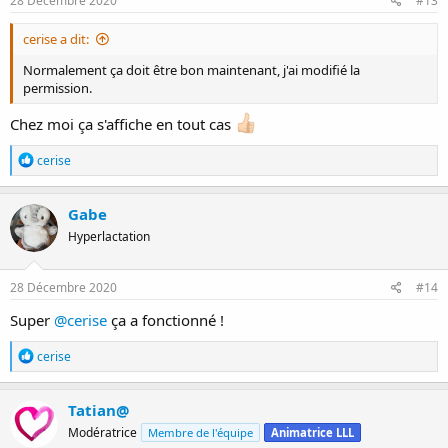
28 Décembre 2020
#13
:
cerise a dit:
Normalement ça doit être bon maintenant, j'ai modifié la
permission.
Chez moi ça s'affiche en tout cas
R
cerise
é
a
c
Gabe
t
Hyperlactation
i
o
n
s
28 Décembre 2020
#14
:
Super
@cerise
ça a fonctionné !
R
cerise
é
a
c
Tatian@
t
Modératrice
Membre de l'équipe
Animatrice LLL
i