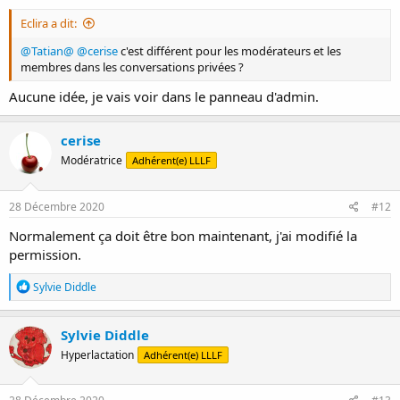
Eclira a dit:
@Tatian@
@cerise
c'est différent pour les modérateurs et les
membres dans les conversations privées ?
Aucune idée, je vais voir dans le panneau d'admin.
cerise
Modératrice
Adhérent(e) LLLF
28 Décembre 2020
#12
Normalement ça doit être bon maintenant, j'ai modifié la
permission.
R
Sylvie Diddle
é
a
c
Sylvie Diddle
t
Hyperlactation
Adhérent(e) LLLF
i
o
n
s