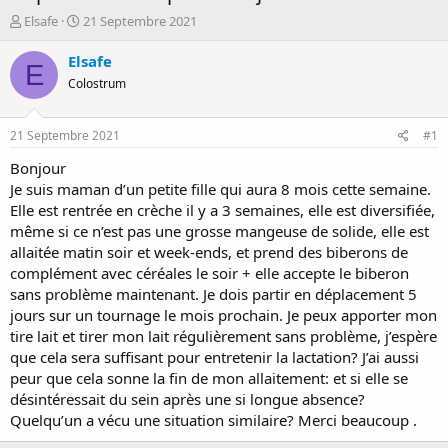
D
D
Elsafe
21 Septembre 2021
é
a
m
t
Elsafe
E
a
e
Colostrum
r
d
r
e
é
d
21 Septembre 2021
#1
e
é
p
b
Bonjour
a
u
Je suis maman d’un petite fille qui aura 8 mois cette semaine.
r
t
Elle est rentrée en crèche il y a 3 semaines, elle est diversifiée,
même si ce n’est pas une grosse mangeuse de solide, elle est
allaitée matin soir et week-ends, et prend des biberons de
complément avec céréales le soir + elle accepte le biberon
sans problème maintenant. Je dois partir en déplacement 5
jours sur un tournage le mois prochain. Je peux apporter mon
tire lait et tirer mon lait régulièrement sans problème, j’espère
que cela sera suffisant pour entretenir la lactation? J’ai aussi
peur que cela sonne la fin de mon allaitement: et si elle se
désintéressait du sein après une si longue absence?
Quelqu’un a vécu une situation similaire? Merci beaucoup .