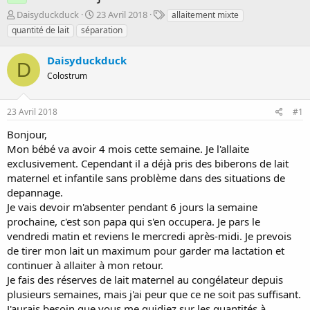
D
D
T
Daisyduckduck
23 Avril 2018
allaitement mixte
é
a
a
quantité de lait
séparation
m
t
g
a
e
s
Daisyduckduck
r
d
D
r
Colostrum
e
é
d
e
é
23 Avril 2018
#1
p
b
a
u
Bonjour,
r
t
Mon bébé va avoir 4 mois cette semaine. Je l'allaite
exclusivement. Cependant il a déjà pris des biberons de lait
maternel et infantile sans problème dans des situations de
depannage.
Je vais devoir m'absenter pendant 6 jours la semaine
prochaine, c'est son papa qui s'en occupera. Je pars le
vendredi matin et reviens le mercredi après-midi. Je prevois
de tirer mon lait un maximum pour garder ma lactation et
continuer à allaiter à mon retour.
Je fais des réserves de lait maternel au congélateur depuis
plusieurs semaines, mais j'ai peur que ce ne soit pas suffisant.
J'aurais besoin que vous me guidiez sur les quantités à