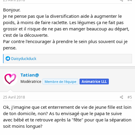
Bonjour.
Je ne pense pas que la diversification aide à augmenter le
poids, à moins de faire raclette. Les légumes ça ne fait pas
grossir et il risque de ne pas en manger beaucoup au départ,
c'est de la découverte.
Par contre l'encourager à prendre le sein plus souvent oui je
pense.
R
Daisyduckduck
é
a
c
Tatian@
t
Modératrice
Membre de l'équipe
Animatrice LLL
i
o
n
s
25 Avril 2018
#5
:
Ok, j'imagine que cet enterrement de vie de jeune fille est loin
de ton domicile, non? As tu envisagé que le papa te suive
avec bébé et te retrouve après la "fête" pour que la séparation
soit moins longue?