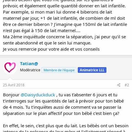
prévoir, et également quelle quantité donner en lait infantile.
Par exemple, si mon mari lui donne 4 biberons de lait
maternel par jour, +1 de lait infantile, de combien de ml doit
être ce dernier biberon ? J'imagine que 150ml de lait infantile
n'est pas égal à 150 de lait maternel....
Ma 2ème inquiétude concerne la séparation, j'ai peur qu'il se
sente abandonné et que le sein lui manque.
Je vous remercie pour votre aide et vos conseils
Tatian@
Modératrice
Membre de l'équipe
Animatrice LLL
25 Avril 2018
#2
Bonjour
@Daisyduckduck
, tu vas t'absenter 6 jours et tu
t'interroges sur les quantités de lait à prévoir pour ton bébé
de 4 mois. Tu t'inquiètes aussi de comment va se passer la
séparation sur le plan affectif pour ton bébé c'est bien ça?
En effet, le sein, c'est plus que du lait. Les bébés ont un besoin
intense de la présence de leur mère et l'allaitement répond à