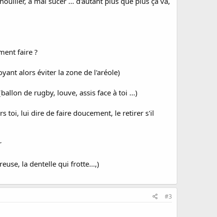
ller, à mal sucer ... d'autant plus que plus ça va,
ment faire ?
yant alors éviter la zone de l'aréole)
allon de rugby, louve, assis face à toi ...)
toi, lui dire de faire doucement, le retirer s'il
r
use, la dentelle qui frotte...,)
#3