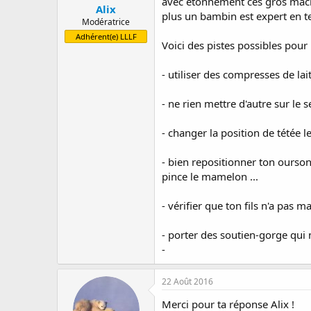
avec étonnement ces gros machi
Alix
plus un bambin est expert en tet
Modératrice
Adhérent(e) LLLF
Voici des pistes possibles pour p
- utiliser des compresses de lai
- ne rien mettre d'autre sur le 
- changer la position de tétée le
- bien repositionner ton ourson, 
pince le mamelon ...
- vérifier que ton fils n'a pas 
- porter des soutien-gorge qui n
-
22 Août 2016
Merci pour ta réponse Alix !