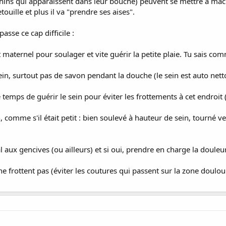
ns qui apparaissent dans leur bouche) peuvent se mettre à mâchoui
ouille et plus il va "prendre ses aises".
asse ce cap difficile :
t maternel pour soulager et vite guérir la petite plaie. Tu sais com
sein, surtout pas de savon pendant la douche (le sein est auto netto
 temps de guérir le sein pour éviter les frottements à cet endroit (b
comme s'il était petit : bien soulevé à hauteur de sein, tourné vers 
mal aux gencives (ou ailleurs) et si oui, prendre en charge la douleu
e frottent pas (éviter les coutures qui passent sur la zone douloure