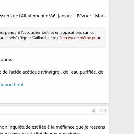
ssiers de l’Allaitement n°86, Janvier – Février - Mars
iers pendant l’accouchement, et en applications sur les
 le bébé (Biggar, Gaillard, Herd).
Il en est de même pour
ionne.
 l'acide acétique (vinaigre), de l'eau purifiée, de
lution.html
#13
mon inquiétude est liée à la méfiance que je ressens
 ne passera pas à côté de quelque chose.