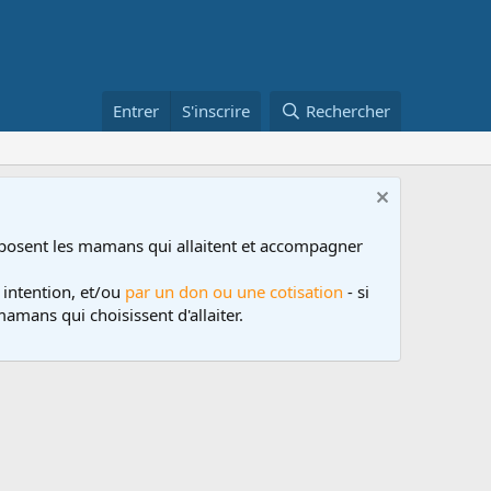
Entrer
S'inscrire
Rechercher
posent les mamans qui allaitent et accompagner
 intention, et/ou
par un don ou une cotisation
- si
amans qui choisissent d'allaiter.