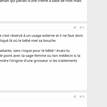
 maman qui parlait d'une crème à base de miel mais
#11
e c'est réservé à un usage externe et il ne faut donc
pliqué là où le bébé met sa bouche.
aitante, sans risque pour le bébé ! Avais-tu
 le point avec ta sage-femme ou ton médecin si la
dre l'origine d'une grosseur si les traitements
#12