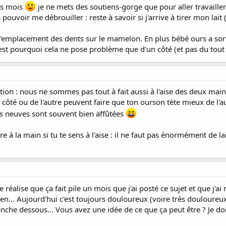
es mois
je ne mets des soutiens-gorge que pour aller travailler
pouvoir me débrouiller : reste à savoir si j'arrive à tirer mon lait
l'emplacement des dents sur le mamelon. En plus bébé ours a sorti
st pourquoi cela ne pose problème que d'un côté (et pas du tout de
on : nous ne sommes pas tout à fait aussi à l'aise des deux mains (
té ou de l'autre peuvent faire que ton ourson tète mieux de l'autr
es neuves sont souvent bien affûtées
aire à la main si tu te sens à l'aise : il ne faut pas énormément de 
je réalise que ça fait pile un mois que j'ai posté ce sujet et que j
n... Aujourd'hui c'est toujours douloureux (voire très douloureux) 
anche dessous... Vous avez une idée de ce que ça peut être ? Je do