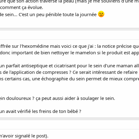
 sure que son action traverse la peau (mais je me souviens d'une
ir comment ça évolue.
 sein... C'est un peu pénible toute la journée
ffrée sur l'hexomédine mais voici ce que j'ai : la notice précise qu
t donc important de bien nettoyer le mamelon si le produit est ap
un parfait antiseptique et cicatrisant pour le sein d'une maman all
de l'application de compresses ? Ce serait intéressant de refaire
ans certains cas, une échographie du sein permet de mieux compren
ein douloureux ? ça peut aussi aider à soulager le sein.
un avait vérifié les freins de ton bébé ?
'avoir signalé le post).