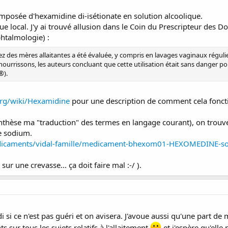
posée d'hexamidine di-isétionate en solution alcoolique.
e local. J'y ai trouvé allusion dans le Coin du Prescripteur des Do
htalmologie) :
chez des mères allaitantes a été évaluée, y compris en lavages vaginaux régul
urrissons, les auteurs concluant que cette utilisation était sans danger pour
®).
.org/wiki/Hexamidine
pour une description de comment cela fonct
nthèse ma "traduction" des termes en langage courant), on trouve de
de sodium.
medicaments/vidal-famille/medicament-bhexom01-HEXOMEDINE-so
sur une crevasse... ça doit faire mal :-/ ).
 si ce n'est pas guéri et on avisera. J'avoue aussi qu'une part de 
s sur tous les sujets relatifs à l'allaitement
et j'espère qu'elle