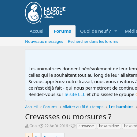
Accueil
Forums
Quoi de neuf ?
Médi
Nouveaux messages
Rechercher dans les forums
Les animatrices donnent bénévolement de leur tem
celles qui le souhaitent tout au long de leur allaitem
Si vous appréciez notre travail, nous vous invitons
ce n'est déjà fait - qui nous permettront de contin
Rendez-vous sur
le site LLL
et choisissez le groupe
Accueil
Forums
Allaiter au fil du temps
Les bambins
Crevasses ou morsures ?
D
D
T
Gna
22 Août 2016
crevasse
hexamidine
hexom
é
a
a
m
t
g