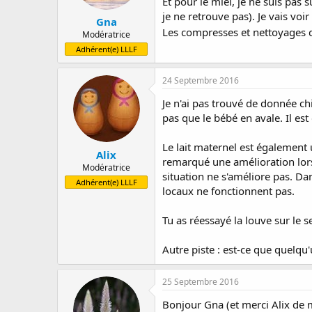
Et pour le miel, je ne suis pas
je ne retrouve pas). Je vais vo
Gna
Les compresses et nettoyages de
Modératrice
Adhérent(e) LLLF
24 Septembre 2016
Je n'ai pas trouvé de donnée chi
pas que le bébé en avale. Il es
Le lait maternel est également 
Alix
remarqué une amélioration lors 
Modératrice
situation ne s'améliore pas. D
Adhérent(e) LLLF
locaux ne fonctionnent pas.
Tu as réessayé la louve sur le s
Autre piste : est-ce que quelqu'
25 Septembre 2016
Bonjour Gna (et merci Alix de m