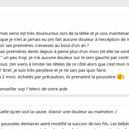
s seins est très douloureux lors de la tétée et je vois maintenant
isque je n'en ai jamais eu (en fait aucune douleur à l'exception de 
oir ses premières crevasses au bout d'un an ?
ses premières dents depuis à peine plus d'un mois (et elle ne sont
 un peu trop. Je n'ai aucune douleur sur le sein gauche par contre o
sus. J'en viens à limiter les tétées de ce côté alors que c'est mon
Bref, je suis très perplexe et je ne sais pas quoi faire.
y a 2 mois. Achetés par précaution, ils prenaient la poussière
)
onseiller svp ? Merci de votre aide
quelle qu'en soit la cause, d'avoir une douleur au mamelon :/
es poussées dentaires aient modifié la succion de ton fils. Les béb