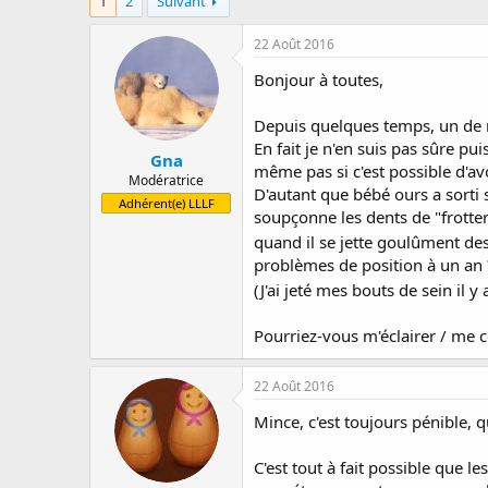
1
2
Suivant
a
e
s
r
d
22 Août 2016
r
e
é
d
Bonjour à toutes,
e
é
p
b
Depuis quelques temps, un de me
a
u
En fait je n'en suis pas sûre pu
r
t
Gna
même pas si c'est possible d'av
Modératrice
D'autant que bébé ours a sorti 
Adhérent(e) LLLF
soupçonne les dents de "frotter"
quand il se jette goulûment des
problèmes de position à un an ? 
(J'ai jeté mes bouts de sein il 
Pourriez-vous m'éclairer / me c
22 Août 2016
Mince, c'est toujours pénible, 
C'est tout à fait possible que l