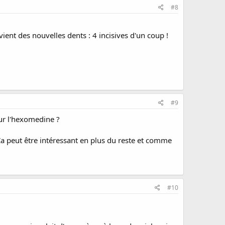
#8
vient des nouvelles dents : 4 incisives d'un coup !
#9
our l'hexomedine ?
. Ça peut être intéressant en plus du reste et comme
#10