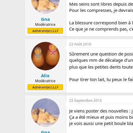
Mes seins sont libres depuis d
Pour les compresses, je devrais 
Gna
La blessure correspond bien à 
Modératrice
Ce que je ne comprends pas, c'e
Adhérent(e) LLLF
22 Août 2016
Sûrement une question de positi
quelques mm de décalage d'un cô
plus que les petites dents tout
Alix
Pour tirer ton lait, tu peux le f
Modératrice
Adhérent(e) LLLF
22 Septembre 2016
Je viens poster des nouvelles : 
Ça a été mieux et puis moins bie
je vois aussi une petit boule bl
Gna