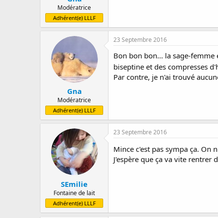
Modératrice
Adhérent(e) LLLF
23 Septembre 2016
Bon bon bon... la sage-femme es
biseptine et des compresses d'
Par contre, je n'ai trouvé aucun
Gna
Modératrice
Adhérent(e) LLLF
23 Septembre 2016
Mince c'est pas sympa ça. On n
J'espère que ça va vite rentrer d
SEmilie
Fontaine de lait
Adhérent(e) LLLF