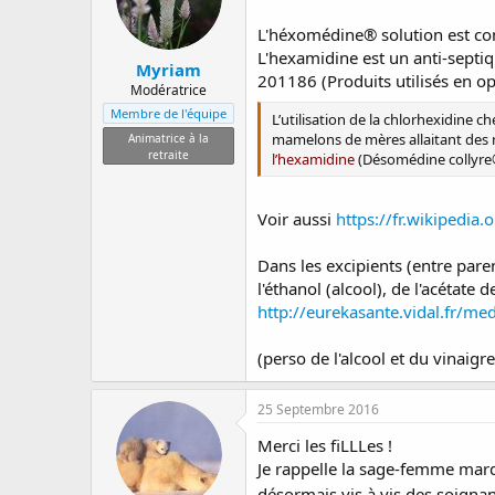
L'héxomédine® solution est com
L'hexamidine est un anti-septiqu
Myriam
201186 (Produits utilisés en op
Modératrice
Membre de l'équipe
L’utilisation de la chlorhexidine 
mamelons de mères allaitant des no
Animatrice à la
retraite
l’hexamidine
(Désomédine collyre
Voir aussi
https://fr.wikipedia
Dans les excipients (entre pare
l'éthanol (alcool), de l'acétate 
http://eurekasante.vidal.fr/
(perso de l'alcool et du vinaigre 
25 Septembre 2016
Merci les fiLLLes !
Je rappelle la sage-femme mardi
désormais vis à vis des soignant