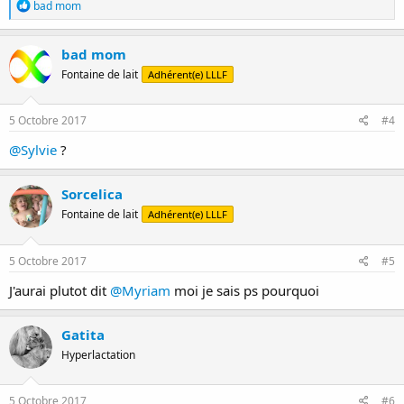
R
bad mom
é
a
c
bad mom
t
Fontaine de lait
Adhérent(e) LLLF
i
o
n
s
5 Octobre 2017
#4
:
@Sylvie
?
Sorcelica
Fontaine de lait
Adhérent(e) LLLF
5 Octobre 2017
#5
J'aurai plutot dit
@Myriam
moi je sais ps pourquoi
Gatita
Hyperlactation
5 Octobre 2017
#6