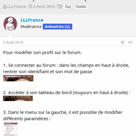
D
D
T
LLLFrance
2 Août 2016
faq
howto
é
a
a
m
t
g
LLLFrance
a
e
s
Modératrice
Animatrice LLL
r
d
r
e
é
d
2 Août 2016
#1
e
é
p
b
Pour modifier son profil sur le forum.
a
u
r
t
1. Se connecter au forum : dans les champs en haut à droite,
rentrer son identifiant et son mot de passe
2. Accéder à son tableau de bord (toujours en haut à droite) :
3. Dans le menu sur la gauche, il est possible de modifier
différents paramètres :