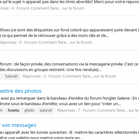
d le sujet n apparait pas dans les titres abordés? Merci pour votre reponse
nses : 4
Forum:
Comment faire... sur le forum
fixes (ce sont des étiquettes sur fond coloré qui apparaissent juste devant l
 ce qui permet de la retrouver grâce à des mots clés et de...
Réponses : 0
Forum:
Comment faire... sur le forum
orum : de façon privée, des conversations via la messagerie privée. C'est ce
es discussions en groupe restreint. Une fois rendu(e)...
Réponses : 3
Forum:
Comment faire... sur le forum
tutoriel
ettre des photos
avez pu remarquer dans le bandeau d'entête du forum l'onglet Galerie : En c
ite sous le bandeau d'entête, vous avez un lien pour "créer un...
Réponses : 7
Forum:
Comment faire... sur l
um
howto
photo
tutoriel
er vos messages
apparaît avec les icones suivantes : B : mettre les caractères sélectionnés en
aître une palette pour mettre votre texte en...