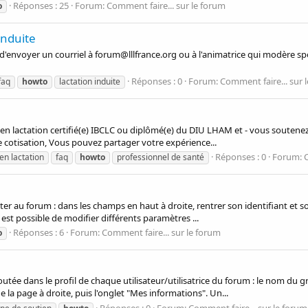
Réponses : 25
Forum:
Comment faire... sur le forum
o
induite
ci d'envoyer un courriel à forum@lllfrance.org ou à l'animatrice qui modère s
Réponses : 0
Forum:
Comment faire... sur 
faq
howto
lactation induite
) en lactation certifié(e) IBCLC ou diplômé(e) du DIU LHAM et - vous souten
e cotisation, Vous pouvez partager votre expérience...
Réponses : 0
Forum:
C
en lactation
faq
howto
professionnel de santé
cter au forum : dans les champs en haut à droite, rentrer son identifiant et
l est possible de modifier différents paramètres ...
Réponses : 6
Forum:
Comment faire... sur le forum
o
outée dans le profil de chaque utilisateur/utilisatrice du forum : le nom du
e la page à droite, puis l'onglet "Mes informations". Un...
Réponses : 0
Forum:
Comment faire... sur le forum