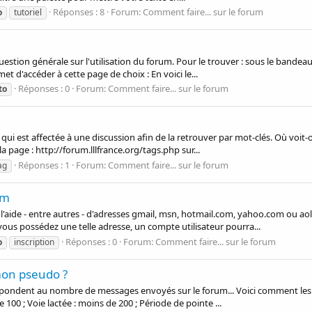
Réponses : 8
Forum:
Comment faire... sur le forum
o
tutoriel
stion générale sur l'utilisation du forum. Pour le trouver : sous le bandeau
t d'accéder à cette page de choix : En voici le...
Réponses : 0
Forum:
Comment faire... sur le forum
to
 qui est affectée à une discussion afin de la retrouver par mot-clés. Où voit-o
 la page : http://forum.lllfrance.org/tags.php sur...
Réponses : 1
Forum:
Comment faire... sur le forum
ag
um
l'aide - entre autres - d'adresses gmail, msn, hotmail.com, yahoo.com ou aol,
ous possédez une telle adresse, un compte utilisateur pourra...
Réponses : 0
Forum:
Comment faire... sur le forum
o
inscription
mon pseudo ?
respondent au nombre de messages envoyés sur le forum... Voici comment les 
100 ; Voie lactée : moins de 200 ; Période de pointe ...