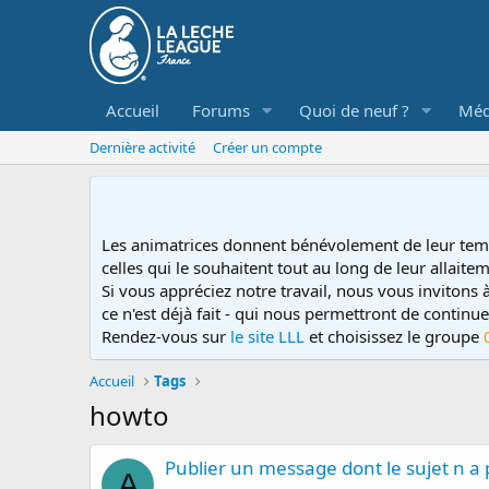
Accueil
Forums
Quoi de neuf ?
Méd
Dernière activité
Créer un compte
Les animatrices donnent bénévolement de leur tem
celles qui le souhaitent tout au long de leur allaitem
Si vous appréciez notre travail, nous vous invitons
ce n'est déjà fait - qui nous permettront de contin
Rendez-vous sur
le site LLL
et choisissez le groupe
Accueil
Tags
howto
Publier un message dont le sujet n a
A