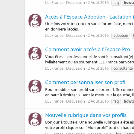
LLLFrance
Discussion
2 Août 2016
faq
howt
Accès à l'Espace Adoption - Lactation 
Une fois votre inscription sur le forum faite, mer
en donnera l'accès.
LLLFrance
Discussion
2 Août 2016
adoption
Comment avoir accès à l'Espace Pro
Vous êtes : - professionnel de santé, consultant(e
l'Allaitement ou en soutenant LLL France par votr
LLLFrance
Discussion
2 Août 2016
consultante 
Comment personnaliser son profil
Pour modifier son profil sur le forum. 1. Se conne
en haut à droite) : 3. Dans le menu sur la gauche, i
LLLFrance
Discussion
2 Août 2016
faq
howt
Nouvelle rubrique dans vos profils
Bonjour à tou(te)s, Une nouvelle rubrique a été aj
votre profil cliquez sur "Mon profil" tout en haut d
LLLFrance
Discussion
12 Mars 2014