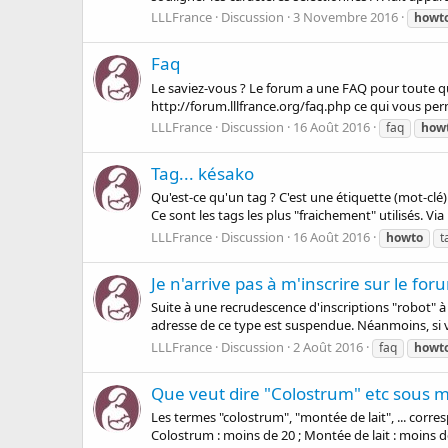
LLLFrance
Discussion
3 Novembre 2016
howt
Faq
Le saviez-vous ? Le forum a une FAQ pour toute que
http://forum.lllfrance.org/faq.php ce qui vous perme
LLLFrance
Discussion
16 Août 2016
faq
how
Tag... késako
Qu'est-ce qu'un tag ? C'est une étiquette (mot-clé)
Ce sont les tags les plus "fraichement" utilisés. Via
LLLFrance
Discussion
16 Août 2016
howto
t
Je n'arrive pas à m'inscrire sur le for
Suite à une recrudescence d'inscriptions "robot" à 
adresse de ce type est suspendue. Néanmoins, si v
LLLFrance
Discussion
2 Août 2016
faq
howt
Que veut dire "Colostrum" etc sous 
Les termes "colostrum", "montée de lait", ... cor
Colostrum : moins de 20 ; Montée de lait : moins de 