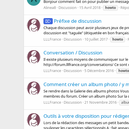
Bonjour comment fait on pour publier un message q
Alinea8
Discussion
15 Avril 2018
Répo
howto
Préfixe de discussion
⌦
Chaque discussion peut avoir plusieurs jeux de pré
discussion est "taguée" (étiquetée en bon français)
LLLFrance
Discussion
10 Juillet 2017
howto
Conversation / Discussion
Il existe plusieurs moyens de communiquer sur le f
http://forum.lllfrance.org/conversations/ Ce sont d
LLLFrance
Discussion
5 Décembre 2016
howto
Comment créer un album photo / y m
Se rendre dans la Galerie des albums photos Vous 
membres du forum. Créer un album photo Sur la dro
LLLFrance
Discussion
21 Novembre 2016
alb
Outils à votre disposition pour rédig
Lors de la rédaction des messages un petit bandeau 
souligner les caractères sélectionnés A : fait appar