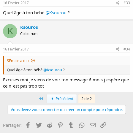
16 Février 2017
#33
Quel âge à ton bébé
@Ksourou
?
Ksourou
K
Colostrum
16 Février 2017
#34
SEmilie a dit:
Quel âge à ton bébé
@Ksourou
?
Excuses moi je viens de voir ton message 6 mois j espère que
ce n 'est pas trop tot
First
Précédent
2 de 2
Vous devez vous connecter ou créer un compte pour répondre.
Facebook
Twitter
Reddit
Pinterest
Tumblr
WhatsApp
E-mail
Lien
Partager: