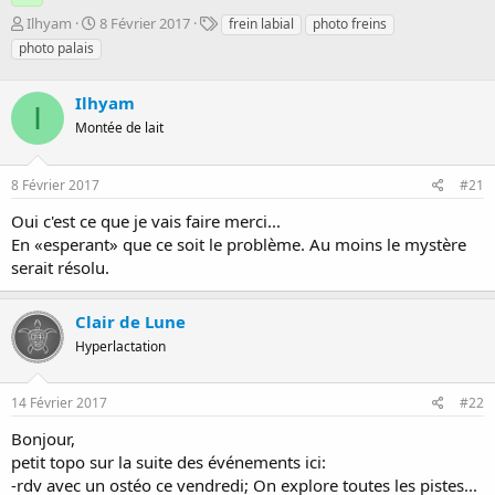
D
D
T
Ilhyam
8 Février 2017
frein labial
photo freins
é
a
a
photo palais
m
t
g
a
e
s
r
Ilhyam
d
I
r
e
Montée de lait
é
d
e
é
p
b
8 Février 2017
#21
a
u
Oui c'est ce que je vais faire merci...
r
t
En «esperant» que ce soit le problème. Au moins le mystère
serait résolu.
Clair de Lune
Hyperlactation
14 Février 2017
#22
Bonjour,
petit topo sur la suite des événements ici:
-rdv avec un ostéo ce vendredi; On explore toutes les pistes...