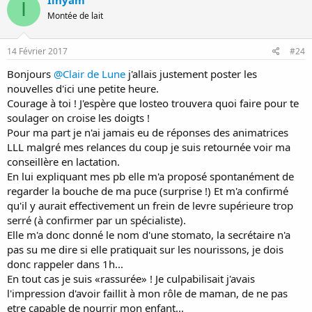
I
Montée de lait
14 Février 2017
#24
Bonjours
@Clair de Lune
j'allais justement poster les
nouvelles d'ici une petite heure.
Courage à toi ! J'espère que losteo trouvera quoi faire pour te
soulager on croise les doigts !
Pour ma part je n'ai jamais eu de réponses des animatrices
LLL malgré mes relances du coup je suis retournée voir ma
conseillère en lactation.
En lui expliquant mes pb elle m'a proposé spontanément de
regarder la bouche de ma puce (surprise !) Et m'a confirmé
qu'il y aurait effectivement un frein de levre supérieure trop
serré (à confirmer par un spécialiste).
Elle m'a donc donné le nom d'une stomato, la secrétaire n'a
pas su me dire si elle pratiquait sur les nourissons, je dois
donc rappeler dans 1h...
En tout cas je suis «rassurée» ! Je culpabilisait j'avais
l'impression d'avoir faillit à mon rôle de maman, de ne pas
etre capable de nourrir mon enfant...