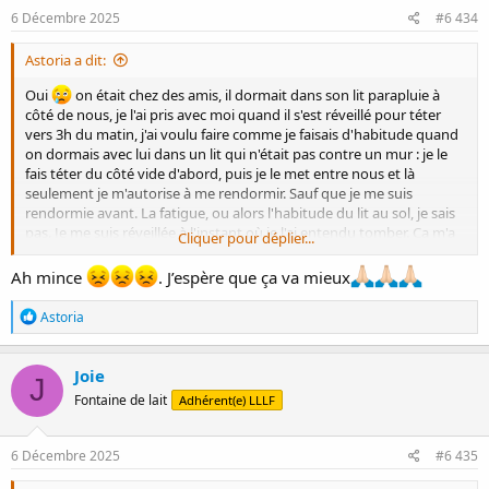
s
6 Décembre 2025
#6 434
:
Astoria a dit:
Oui
on était chez des amis, il dormait dans son lit parapluie à
côté de nous, je l'ai pris avec moi quand il s'est réveillé pour téter
vers 3h du matin, j'ai voulu faire comme je faisais d'habitude quand
on dormais avec lui dans un lit qui n'était pas contre un mur : je le
fais téter du côté vide d'abord, puis je le met entre nous et là
seulement je m'autorise à me rendormir. Sauf que je me suis
rendormie avant. La fatigue, ou alors l'habitude du lit au sol, je sais
pas. Je me suis réveillée à l'instant où je l'ai entendu tomber. Ça m'a
Cliquer pour déplier...
retourné l'estomac, le voir et l'entendre souffrir par ma faute. Il
tremblait comme une feuille, il a dû avoir très mal mais aussi une
Ah mince
. J’espère que ça va mieux
peur Intense. C'était horrible. Ça n'a duré que quelques minutes. Il
s'en est sorti sans dommages, et un léger bleu à côté de l'oeil droit.
R
Astoria
On ne le voit plus maintenant.
é
a
c
Et pour la rhino ça va, je me suis pas trop inquiétée, le papa un peu
Joie
J
t
plus. On est sur la fin là. On n'a pas compris d'où venait le vomis de
Fontaine de lait
Adhérent(e) LLLF
i
mardi soir par contre... Il a eu des selles liquides dans les jours qui
o
ont suivis donc probablement un petit virus.
n
s
6 Décembre 2025
#6 435
Mais moi ça va, je suis en mode crawl, j'essaie de pas oublier de
:
respirer de temps en temps. Heureusement que j'ai un bon