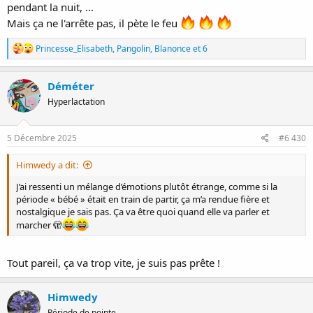
pendant la nuit, ...
Mais ça ne l'arrête pas, il pète le feu
R
Princesse_Elisabeth
,
Pangolin
,
Blanonce
et 6
é
a
c
Déméter
t
Hyperlactation
i
o
n
s
5 Décembre 2025
#6 430
:
Himwedy a dit:
J’ai ressenti un mélange d’émotions plutôt étrange, comme si la
période « bébé » était en train de partir, ça m’a rendue fière et
nostalgique je sais pas. Ça va être quoi quand elle va parler et
marcher 🫣
Tout pareil, ça va trop vite, je suis pas prête !
Himwedy
Période de pointe