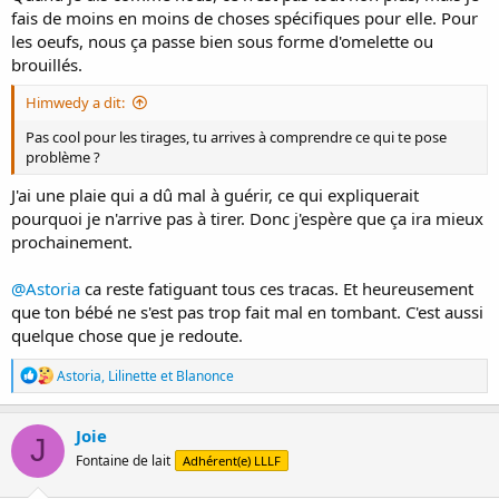
fais de moins en moins de choses spécifiques pour elle. Pour
les oeufs, nous ça passe bien sous forme d'omelette ou
brouillés.
Himwedy a dit:
Pas cool pour les tirages, tu arrives à comprendre ce qui te pose
problème ?
J'ai une plaie qui a dû mal à guérir, ce qui expliquerait
pourquoi je n'arrive pas à tirer. Donc j'espère que ça ira mieux
prochainement.
@Astoria
ca reste fatiguant tous ces tracas. Et heureusement
que ton bébé ne s'est pas trop fait mal en tombant. C'est aussi
quelque chose que je redoute.
R
Astoria
,
Lilinette
et
Blanonce
é
a
c
Joie
J
t
Fontaine de lait
Adhérent(e) LLLF
i
o
n