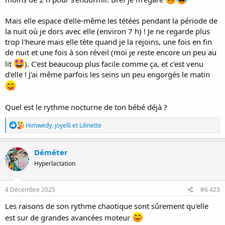
Mais elle espace d'elle-même les tétées pendant la période de
la nuit où je dors avec elle (environ 7 h) ! Je ne regarde plus
trop l'heure mais elle tète quand je la rejoins, une fois en fin
de nuit et une fois à son réveil (moi je reste encore un peu au
lit
). C'est beaucoup plus facile comme ça, et c'est venu
d'elle ! J'ai même parfois les seins un peu engorgés le matin
Quel est le rythme nocturne de ton bébé déjà ?
R
Himwedy
,
joyelli
et
Lilinette
é
a
c
Déméter
t
Hyperlactation
i
o
n
s
4 Décembre 2025
#6 423
:
Les raisons de son rythme chaotique sont sûrement qu'elle
est sur de grandes avancées moteur