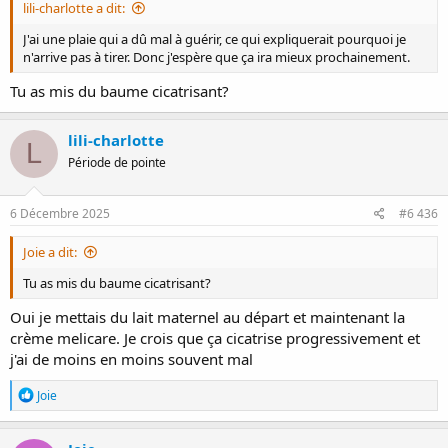
lili-charlotte a dit:
coéquipier !
J'ai une plaie qui a dû mal à guérir, ce qui expliquerait pourquoi je
n'arrive pas à tirer. Donc j'espère que ça ira mieux prochainement.
Tu as mis du baume cicatrisant?
lili-charlotte
L
Période de pointe
6 Décembre 2025
#6 436
Joie a dit:
Tu as mis du baume cicatrisant?
Oui je mettais du lait maternel au départ et maintenant la
crème melicare. Je crois que ça cicatrise progressivement et
j'ai de moins en moins souvent mal
R
Joie
é
a
c