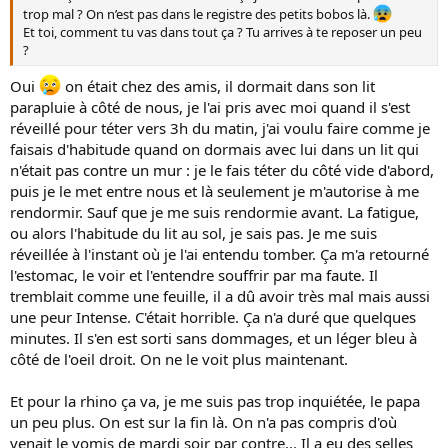
trop mal ? On n’est pas dans le registre des petits bobos là.
Et toi, comment tu vas dans tout ça ? Tu arrives à te reposer un peu
?
Oui
on était chez des amis, il dormait dans son lit
parapluie à côté de nous, je l'ai pris avec moi quand il s'est
réveillé pour téter vers 3h du matin, j'ai voulu faire comme je
faisais d'habitude quand on dormais avec lui dans un lit qui
n'était pas contre un mur : je le fais téter du côté vide d'abord,
puis je le met entre nous et là seulement je m'autorise à me
rendormir. Sauf que je me suis rendormie avant. La fatigue,
ou alors l'habitude du lit au sol, je sais pas. Je me suis
réveillée à l'instant où je l'ai entendu tomber. Ça m'a retourné
l'estomac, le voir et l'entendre souffrir par ma faute. Il
tremblait comme une feuille, il a dû avoir très mal mais aussi
une peur Intense. C'était horrible. Ça n'a duré que quelques
minutes. Il s'en est sorti sans dommages, et un léger bleu à
côté de l'oeil droit. On ne le voit plus maintenant.
Et pour la rhino ça va, je me suis pas trop inquiétée, le papa
un peu plus. On est sur la fin là. On n'a pas compris d'où
venait le vomis de mardi soir par contre... Il a eu des selles