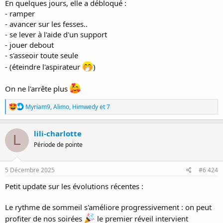
En quelques jours, elle a débloqué :
- ramper
- avancer sur les fesses..
- se lever à l'aide d'un support
- jouer debout
- s'asseoir toute seule
- (éteindre l'aspirateur
)
On ne l'arrête plus
R
Myriam9
,
Alimo
,
Himwedy
et 7
é
a
c
lili-charlotte
L
t
Période de pointe
i
o
n
s
5 Décembre 2025
#6 424
:
Petit update sur les évolutions récentes :
Le rythme de sommeil s'améliore progressivement : on peut
profiter de nos soirées
le premier réveil intervient