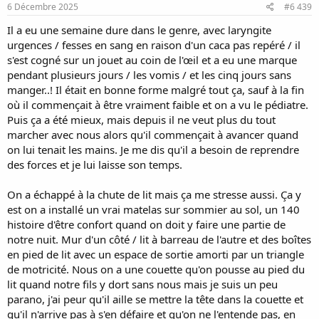
s
6 Décembre 2025
#6 439
:
Il a eu une semaine dure dans le genre, avec laryngite
urgences / fesses en sang en raison d'un caca pas repéré / il
s'est cogné sur un jouet au coin de l'œil et a eu une marque
pendant plusieurs jours / les vomis / et les cinq jours sans
manger..! Il était en bonne forme malgré tout ça, sauf à la fin
où il commençait à être vraiment faible et on a vu le pédiatre.
Puis ça a été mieux, mais depuis il ne veut plus du tout
marcher avec nous alors qu'il commençait à avancer quand
on lui tenait les mains. Je me dis qu'il a besoin de reprendre
des forces et je lui laisse son temps.
On a échappé à la chute de lit mais ça me stresse aussi. Ça y
est on a installé un vrai matelas sur sommier au sol, un 140
histoire d'être confort quand on doit y faire une partie de
notre nuit. Mur d'un côté / lit à barreau de l'autre et des boîtes
en pied de lit avec un espace de sortie amorti par un triangle
de motricité. Nous on a une couette qu'on pousse au pied du
lit quand notre fils y dort sans nous mais je suis un peu
parano, j'ai peur qu'il aille se mettre la tête dans la couette et
qu'il n'arrive pas à s'en défaire et qu'on ne l'entende pas, en