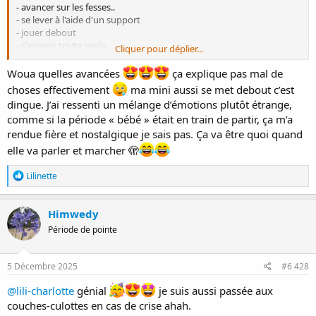
- avancer sur les fesses..
- se lever à l'aide d'un support
- jouer debout
- s'asseoir toute seule
Cliquer pour déplier...
- (éteindre l'aspirateur
)
On ne l'arrête plus
Woua quelles avancées
ça explique pas mal de
choses effectivement
ma mini aussi se met debout c’est
dingue. J’ai ressenti un mélange d’émotions plutôt étrange,
comme si la période « bébé » était en train de partir, ça m’a
rendue fière et nostalgique je sais pas. Ça va être quoi quand
elle va parler et marcher 🫣
R
Lilinette
é
a
c
Himwedy
t
Période de pointe
i
o
n
s
5 Décembre 2025
#6 428
:
@lili-charlotte
génial
je suis aussi passée aux
couches-culottes en cas de crise ahah.