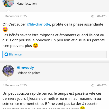
t
Hyperlactation
i
o
n
s
5 Décembre 2025
#6 425
:
Oh c’est super
@lili-charlotte
, profite de la phase ascendante
Les bébés savent être mignons et étonnants quand ils ont vu
qu'ils ont poussé le bouchon un peu loin et que leurs parents
n'en peuvent plus
R
Blanonce
é
a
c
Himwedy
t
Période de pointe
i
o
n
s
5 Décembre 2025
#6 426
:
Un petit coucou rapide par ici, le temps est passé si vite ces
derniers jours ! J’essaie de mettre ma mini au maximum au
sein en ce moment et les BP ne vont pas tarder à repartir