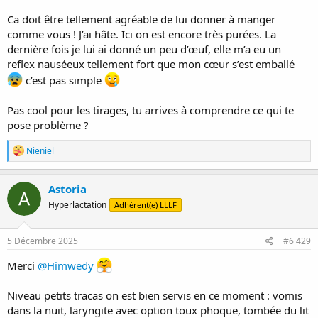
Ca doit être tellement agréable de lui donner à manger
comme vous ! J’ai hâte. Ici on est encore très purées. La
dernière fois je lui ai donné un peu d’œuf, elle m’a eu un
reflex nauséeux tellement fort que mon cœur s’est emballé
c’est pas simple
Pas cool pour les tirages, tu arrives à comprendre ce qui te
pose problème ?
R
Nieniel
é
a
c
Astoria
t
Hyperlactation
Adhérent(e) LLLF
i
o
n
s
5 Décembre 2025
#6 429
:
Merci
@Himwedy
Niveau petits tracas on est bien servis en ce moment : vomis
dans la nuit, laryngite avec option toux phoque, tombée du lit