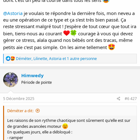
donc c’est un peu la course dans tous les sens
@Astoria
je voulais te répondre la dernière fois, mon neveu a
eu une opération de ce type et ça s’est très bien passé. Ça
reste stressant malgré tout ! J’espère de tout cœur que tout ira
bien, tiens-nous au courant
courage à vous qui devez
gérer ce stress, alala quand nos bébés ont des tracas, même
petits aïe c’est pas simple. On les aime tellement
R
Déméter
,
Lilinette
,
Astoria
et 1 autre personne
é
a
c
Himwedy
t
Période de pointe
i
o
n
s
5 Décembre 2025
#6 427
:
Déméter a dit:
Les raisons de son rythme chaotique sont sûrement qu'elle est sur
de grandes avancées moteur
En quelques jours, elle a débloqué :
- ramper