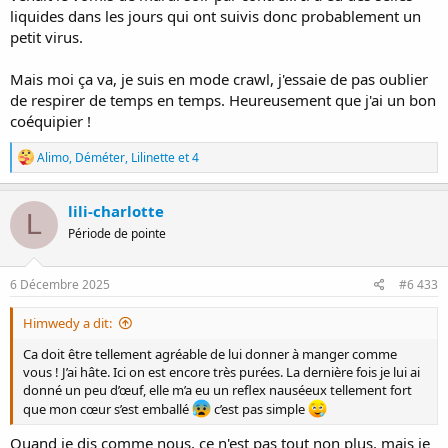
liquides dans les jours qui ont suivis donc probablement un
petit virus.
Mais moi ça va, je suis en mode crawl, j'essaie de pas oublier
de respirer de temps en temps. Heureusement que j'ai un bon
coéquipier !
R
Alimo
,
Déméter
,
Lilinette
et 4
é
a
c
lili-charlotte
L
t
Période de pointe
i
o
n
s
6 Décembre 2025
#6 433
:
Himwedy a dit:
Ca doit être tellement agréable de lui donner à manger comme
vous ! J’ai hâte. Ici on est encore très purées. La dernière fois je lui ai
donné un peu d’œuf, elle m’a eu un reflex nauséeux tellement fort
que mon cœur s’est emballé
c’est pas simple
Quand je dis comme nous, ce n'est pas tout non plus, mais je