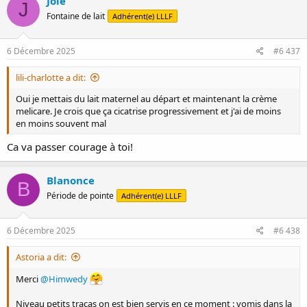
Joie
J
t
Fontaine de lait
Adhérent(e) LLLF
i
o
n
s
6 Décembre 2025
#6 437
:
lili-charlotte a dit:
Oui je mettais du lait maternel au départ et maintenant la crème
melicare. Je crois que ça cicatrise progressivement et j'ai de moins
en moins souvent mal
Ca va passer courage à toi!
Blanonce
B
Période de pointe
Adhérent(e) LLLF
6 Décembre 2025
#6 438
Astoria a dit:
Merci
@Himwedy
Niveau petits tracas on est bien servis en ce moment : vomis dans la