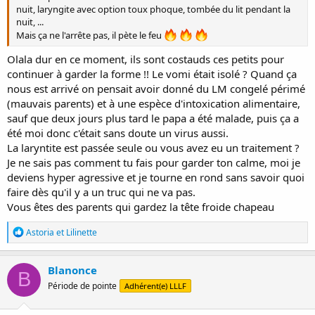
nuit, laryngite avec option toux phoque, tombée du lit pendant la
nuit, ...
Mais ça ne l'arrête pas, il pète le feu
Olala dur en ce moment, ils sont costauds ces petits pour
continuer à garder la forme !! Le vomi était isolé ? Quand ça
nous est arrivé on pensait avoir donné du LM congelé périmé
(mauvais parents) et à une espèce d'intoxication alimentaire,
sauf que deux jours plus tard le papa a été malade, puis ça a
été moi donc c'était sans doute un virus aussi.
La laryntite est passée seule ou vous avez eu un traitement ?
Je ne sais pas comment tu fais pour garder ton calme, moi je
deviens hyper agressive et je tourne en rond sans savoir quoi
faire dès qu'il y a un truc qui ne va pas.
Vous êtes des parents qui gardez la tête froide chapeau
R
Astoria
et
Lilinette
é
a
c
Blanonce
B
t
Période de pointe
Adhérent(e) LLLF
i
o
n