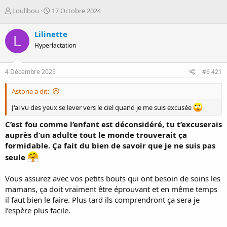
D
D
Loulibou
17 Octobre 2024
é
a
m
t
Lilinette
L
a
e
Hyperlactation
r
d
r
e
é
d
4 Décembre 2025
#6 421
e
é
p
b
Astoria a dit:
a
u
r
t
J'ai vu des yeux se lever vers le ciel quand je me suis excusée
C’est fou comme l’enfant est déconsidéré, tu t’excuserais
auprès d’un adulte tout le monde trouverait ça
formidable. Ça fait du bien de savoir que je ne suis pas
seule
Vous assurez avec vos petits bouts qui ont besoin de soins les
mamans, ça doit vraiment être éprouvant et en même temps
il faut bien le faire. Plus tard ils comprendront ça sera je
l’espère plus facile.