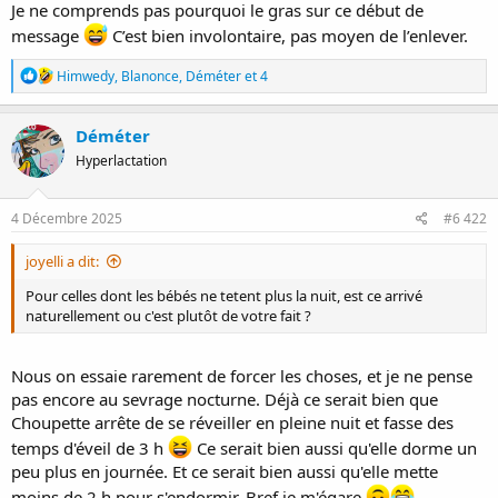
Je ne comprends pas pourquoi le gras sur ce début de
message
C’est bien involontaire, pas moyen de l’enlever.
R
Himwedy
,
Blanonce
,
Déméter
et 4
é
a
c
Déméter
t
Hyperlactation
i
o
n
s
4 Décembre 2025
#6 422
:
joyelli a dit:
Pour celles dont les bébés ne tetent plus la nuit, est ce arrivé
naturellement ou c'est plutôt de votre fait ?
Nous on essaie rarement de forcer les choses, et je ne pense
pas encore au sevrage nocturne. Déjà ce serait bien que
Choupette arrête de se réveiller en pleine nuit et fasse des
temps d'éveil de 3 h
Ce serait bien aussi qu'elle dorme un
peu plus en journée. Et ce serait bien aussi qu'elle mette
moins de 2 h pour s'endormir. Bref je m'égare