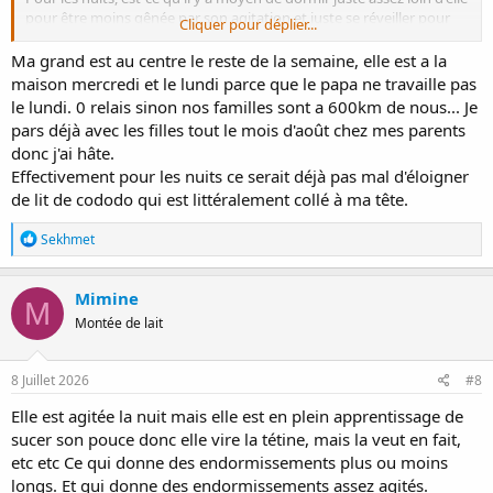
pour être moins gênée par son agitation et juste se réveiller pour
Cliquer pour déplier...
les tétées ? Trouver un équilibre...
Ma grand est au centre le reste de la semaine, elle est a la
Et oui voir l'effet du médoc évidemment !
maison mercredi et le lundi parce que le papa ne travaille pas
le lundi. 0 relais sinon nos familles sont a 600km de nous... Je
pars déjà avec les filles tout le mois d'août chez mes parents
donc j'ai hâte.
Effectivement pour les nuits ce serait déjà pas mal d'éloigner
de lit de cododo qui est littéralement collé à ma tête.
R
Sekhmet
é
a
c
Mimine
M
t
Montée de lait
i
o
n
s
8 Juillet 2026
#8
:
Elle est agitée la nuit mais elle est en plein apprentissage de
sucer son pouce donc elle vire la tétine, mais la veut en fait,
etc etc Ce qui donne des endormissements plus ou moins
longs. Et qui donne des endormissements assez agités.