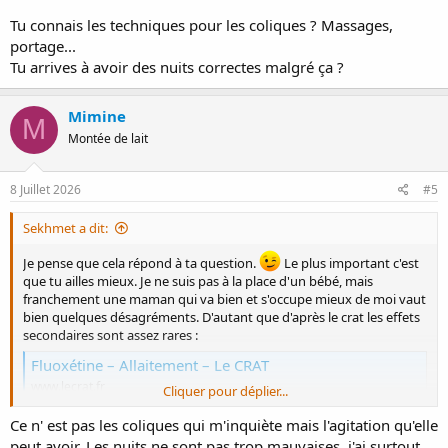
Tu connais les techniques pour les coliques ? Massages,
portage...
Tu arrives à avoir des nuits correctes malgré ça ?
Mimine
M
Montée de lait
8 Juillet 2026
#5
Sekhmet a dit:
Je pense que cela répond à ta question.
Le plus important c'est
que tu ailles mieux. Je ne suis pas à la place d'un bébé, mais
franchement une maman qui va bien et s'occupe mieux de moi vaut
bien quelques désagréments. D'autant que d'après le crat les effets
secondaires sont assez rares :
Fluoxétine – Allaitement – Le CRAT
www.lecrat.fr
Cliquer pour déplier...
Ce n' est pas les coliques qui m'inquiète mais l'agitation qu'elle
Plein de bébés ont des coliques, si ça se trouve ça n'a rien à voir ? Je
peut avoir. Les nuits ne sont pas trop mauvaises, j'ai surtout