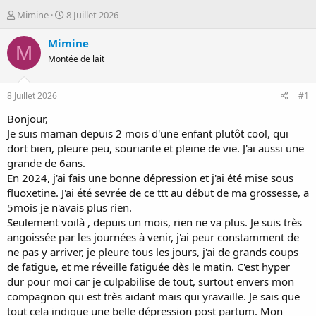
D
D
Mimine
8 Juillet 2026
é
a
m
t
Mimine
M
a
e
Montée de lait
r
d
r
e
é
d
8 Juillet 2026
#1
e
é
p
b
Bonjour,
a
u
Je suis maman depuis 2 mois d'une enfant plutôt cool, qui
r
t
dort bien, pleure peu, souriante et pleine de vie. J'ai aussi une
grande de 6ans.
En 2024, j'ai fais une bonne dépression et j'ai été mise sous
fluoxetine. J'ai été sevrée de ce ttt au début de ma grossesse, a
5mois je n'avais plus rien.
Seulement voilà , depuis un mois, rien ne va plus. Je suis très
angoissée par les journées à venir, j'ai peur constamment de
ne pas y arriver, je pleure tous les jours, j'ai de grands coups
de fatigue, et me réveille fatiguée dès le matin. C'est hyper
dur pour moi car je culpabilise de tout, surtout envers mon
compagnon qui est très aidant mais qui yravaille. Je sais que
tout cela indique une belle dépression post partum. Mon