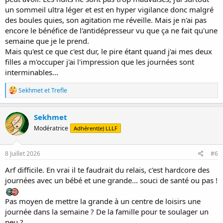
comprends l'affreux doute qui te traverse
mais je pense que
un sommeil ultra léger et est en hyper vigilance donc malgré
ta santé mentale est préférable et que tu continues le traitement.
des boules quies, son agitation me réveille. Mais je n'ai pas
encore le bénéfice de l'antidépresseur vu que ça ne fait qu'une
Tu connais les techniques pour les coliques ? Massages, portage...
semaine que je le prend.
Tu arrives à avoir des nuits correctes malgré ça ?
Mais qu'est ce que c'est dur, le pire étant quand j'ai mes deux
filles a m'occuper j'ai l'impression que les journées sont
interminables...
R
Sekhmet
et
Trefle
é
a
c
Sekhmet
t
Modératrice
Adhérent(e) LLLF
i
o
n
s
8 Juillet 2026
#6
:
Arf difficile. En vrai il te faudrait du relais, c'est hardcore des
journées avec un bébé et une grande... souci de santé ou pas !
Pas moyen de mettre la grande à un centre de loisirs une
journée dans la semaine ? De la famille pour te soulager un
peu ?