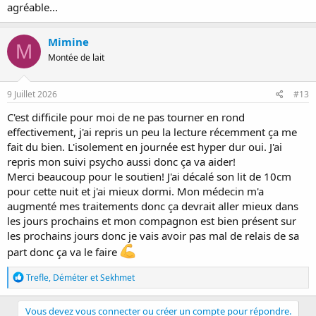
agréable...
Mimine
M
Montée de lait
9 Juillet 2026
#13
C'est difficile pour moi de ne pas tourner en rond
effectivement, j'ai repris un peu la lecture récemment ça me
fait du bien. L'isolement en journée est hyper dur oui. J'ai
repris mon suivi psycho aussi donc ça va aider!
Merci beaucoup pour le soutien! J'ai décalé son lit de 10cm
pour cette nuit et j'ai mieux dormi. Mon médecin m'a
augmenté mes traitements donc ça devrait aller mieux dans
les jours prochains et mon compagnon est bien présent sur
les prochains jours donc je vais avoir pas mal de relais de sa
part donc ça va le faire
R
Trefle
,
Déméter
et
Sekhmet
é
a
c
Vous devez vous connecter ou créer un compte pour répondre.