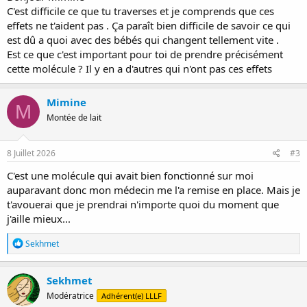
C'est difficile ce que tu traverses et je comprends que ces
effets ne t'aident pas . Ça paraît bien difficile de savoir ce qui
est dû a quoi avec des bébés qui changent tellement vite .
Est ce que c'est important pour toi de prendre précisément
cette molécule ? Il y en a d'autres qui n'ont pas ces effets
Mimine
M
Montée de lait
8 Juillet 2026
#3
C'est une molécule qui avait bien fonctionné sur moi
auparavant donc mon médecin me l'a remise en place. Mais je
t'avouerai que je prendrai n'importe quoi du moment que
j'aille mieux...
R
Sekhmet
é
a
c
Sekhmet
t
Modératrice
Adhérent(e) LLLF
i