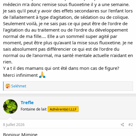
médecin m'a donc remise sous fluoxetine il y a une semaine.
Je sais qu'il peut y avoir des effets secondaires sur l'enfant lors
de l'allaitement à type d'agitation, de sédation ou de colique.
Seulement voilà, je ne sais pas ce qui peut être de l'ordre de
l'agitation du au traitement ou de l'ordre du développement
normal de ma fille.... Elle a un sommeil super agité par
moment, peut être plus qu'avant la mise sous fluoxetine. Je ne
sais absolument pas différencier ce qui est de l'ordre du
normal ou de l'anormal, ma santé mentale actuelle n'aidant en
rien.
Y a t il des mamans qui ont été dans mon cas de figure?
Merci infiniment
R
Sekhmet
é
a
c
Trefle
t
Fontaine de lait
Adhérent(e) LLLF
i
o
n
s
8 Juillet 2026
#2
:
Bonjour Mimine