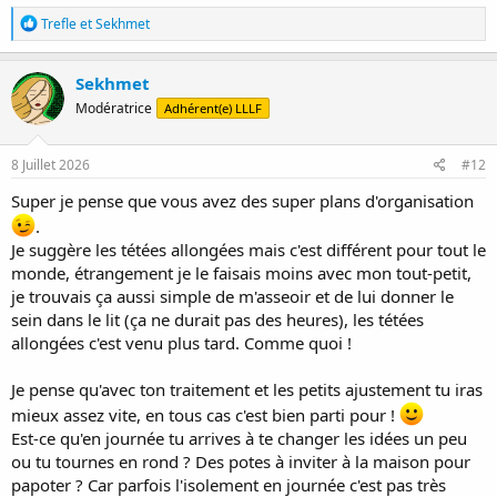
R
Trefle
et
Sekhmet
é
a
c
Sekhmet
t
Modératrice
Adhérent(e) LLLF
i
o
n
s
8 Juillet 2026
#12
:
Super je pense que vous avez des super plans d'organisation
.
Je suggère les tétées allongées mais c'est différent pour tout le
monde, étrangement je le faisais moins avec mon tout-petit,
je trouvais ça aussi simple de m'asseoir et de lui donner le
sein dans le lit (ça ne durait pas des heures), les tétées
allongées c'est venu plus tard. Comme quoi !
Je pense qu'avec ton traitement et les petits ajustement tu iras
mieux assez vite, en tous cas c'est bien parti pour !
Est-ce qu'en journée tu arrives à te changer les idées un peu
ou tu tournes en rond ? Des potes à inviter à la maison pour
papoter ? Car parfois l'isolement en journée c'est pas très