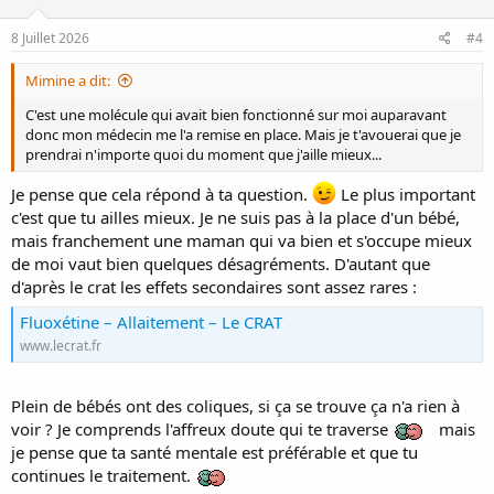
o
n
s
8 Juillet 2026
#4
:
Mimine a dit:
C'est une molécule qui avait bien fonctionné sur moi auparavant
donc mon médecin me l'a remise en place. Mais je t'avouerai que je
prendrai n'importe quoi du moment que j'aille mieux...
Je pense que cela répond à ta question.
Le plus important
c'est que tu ailles mieux. Je ne suis pas à la place d'un bébé,
mais franchement une maman qui va bien et s'occupe mieux
de moi vaut bien quelques désagréments. D'autant que
d'après le crat les effets secondaires sont assez rares :
Fluoxétine – Allaitement – Le CRAT
www.lecrat.fr
Plein de bébés ont des coliques, si ça se trouve ça n'a rien à
voir ? Je comprends l'affreux doute qui te traverse
mais
je pense que ta santé mentale est préférable et que tu
continues le traitement.