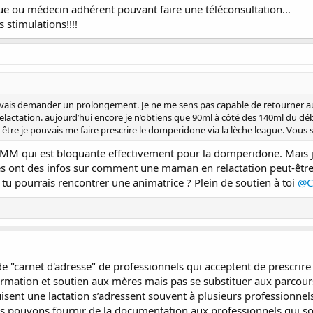
gue ou médecin adhérent pouvant faire une téléconsultation…
s stimulations!!!!
 Je vais demander un prolongement. Je ne me sens pas capable de retourner a
 relactation. aujourd’hui encore je n’obtiens que 90ml à côté des 140ml du 
tre je pouvais me faire prescrire le domperidone via la lèche league. Vous 
'AMM qui est bloquante effectivement pour la domperidone. Mai
lles ont des infos sur comment une maman en relactation peut-être
tu pourrais rencontrer une animatrice ? Plein de soutien à toi
@C
 "carnet d'adresse" de professionnels qui acceptent de prescrir
formation et soutien aux mères mais pas se substituer aux parcour
isent une lactation s’adressent souvent à plusieurs professionnel
pouvons fournir de la documentation aux professionnels qui souh