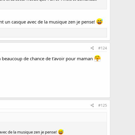
tant un casque avec de la musique zen je pense!
#124
le a beaucoup de chance de t'avoir pour maman
#125
 avec de la musique zen je pense!