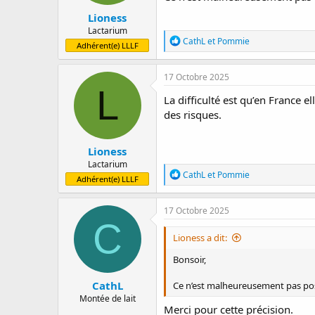
Lioness
Lactarium
R
CathL
et
Pommie
Adhérent(e) LLLF
é
a
c
17 Octobre 2025
t
L
i
La difficulté est qu’en France 
o
des risques.
n
s
:
Lioness
Lactarium
R
CathL
et
Pommie
Adhérent(e) LLLF
é
a
c
17 Octobre 2025
t
C
i
Lioness a dit:
o
n
Bonsoir,
s
:
CathL
Ce n’est malheureusement pas pos
Montée de lait
Merci pour cette précision.