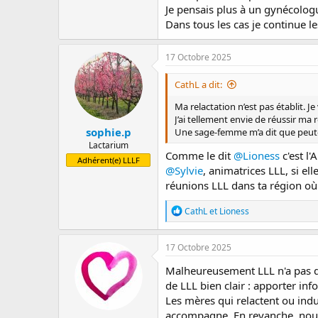
Je pensais plus à un gynécolo
Dans tous les cas je continue le
17 Octobre 2025
CathL a dit:
Ma relactation n’est pas établit.
J’ai tellement envie de réussir ma
sophie.p
Une sage-femme m’a dit que peut-ê
Lactarium
Comme le dit
@Lioness
c'est l
Adhérent(e) LLLF
@Sylvie
, animatrices LLL, si e
réunions LLL dans ta région où 
R
CathL
et
Lioness
é
a
c
17 Octobre 2025
t
i
Malheureusement LLL n'a pas de
o
de LLL bien clair : apporter in
n
Les mères qui relactent ou indu
s
:
accompagne. En revanche, nous 