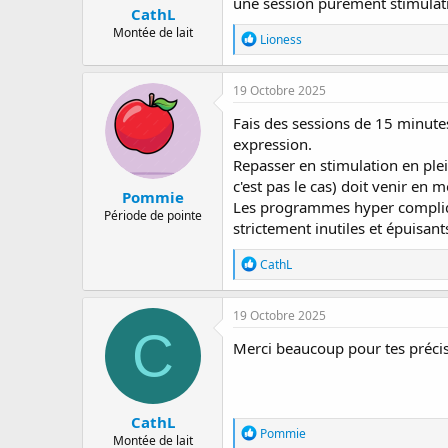
une session purement stimulatio
CathL
Montée de lait
R
Lioness
é
a
c
19 Octobre 2025
t
i
Fais des sessions de 15 minutes 
o
expression.
n
Repasser en stimulation en plein
s
:
c'est pas le cas) doit venir en 
Pommie
Les programmes hyper compliqu
Période de pointe
strictement inutiles et épuisant
R
CathL
é
a
c
19 Octobre 2025
t
C
i
Merci beaucoup pour tes précis
o
n
s
:
CathL
R
Pommie
Montée de lait
é