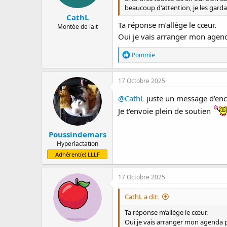
beaucoup d'attention, je les gard
CathL
Ta réponse m’allège le cœur.
Montée de lait
Oui je vais arranger mon agenda
R
Pommie
é
a
c
17 Octobre 2025
t
i
@CathL
juste un message d'enco
o
Je t'envoie plein de soutien
n
s
:
Poussindemars
Hyperlactation
Adhérent(e) LLLF
17 Octobre 2025
CathL a dit:
Ta réponse m’allège le cœur.
Oui je vais arranger mon agenda po