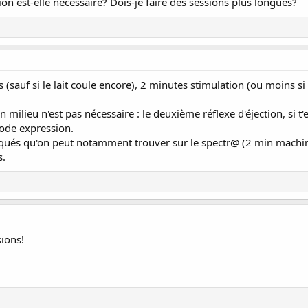
n est-elle nécessaire? Dois-je faire des sessions plus longues?
(sauf si le lait coule encore), 2 minutes stimulation (ou moins si t'
 milieu n'est pas nécessaire : le deuxième réflexe d'éjection, si t
mode expression.
és qu'on peut notamment trouver sur le spectr@ (2 min machin, 5
s.
ions!