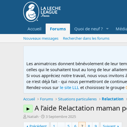
Accueil
Forums
Quoi de neuf ?
Médi
Nouveaux messages
Rechercher dans les forums
Les animatrices donnent bénévolement de leur tem
celles qui le souhaitent tout au long de leur allaitem
Si vous appréciez notre travail, nous vous invitons
ce n'est déjà fait - qui nous permettront de contin
Rendez-vous sur
le site LLL
et choisissez le groupe
Accueil
Forums
Situations particulieres
Relactation
A l’aide Relactation maman 
►
D
D
Natiah
3 Septembre 2025
é
a
Précédent
1
…
5
6
7
8
9
Suivant
m
t