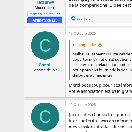
Tatian@
de la dompéridone. L'idée c'es
Modératrice
Membre de l'équipe
R
sophie.p
Animatrice LLL
é
a
c
19 Octobre 2025
t
C
i
Tatian@ a dit:
o
n
Malheureusement LLL n'a pas de "c
s
apporter information et soutien a
:
CathL
Les mères qui relactent ou induis
nous pouvons fournir de la docume
Montée de lait
dialoguer au maximum.
Merci beaucoup pour ces infor
Votre association est d’un gran
19 Octobre 2025
C
J’ai mis des chaussettes pour ne
tirer sur l’autre sein en même te
mes sessions tire-lait durent 20