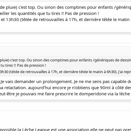
s de pluie) c'est top. Ou sinon des comptines pour enfants /généri
ller les quantités que tu tires !! Pas de pression !
 et 13h30 (tétée de retrouvailles à 17h, et dernière tétée le matin 
e pluie) c'est top. Ou sinon des comptines pour enfants /génériques de dess
tu tires !! Pas de pression !
13h30 (tétée de retrouvailles à 17h, et dernière tétée le matin à 6h30). J'ai re
it. Je vais demander un prolongement. Je ne me sens pas capable d
r ma relactation. aujourd’hui encore je n’obtiens que 90ml à côté
t-être je pouvais me faire prescrire le domperidone via la lèche
ossible la Lèche League est une association elle ne peut pas pr