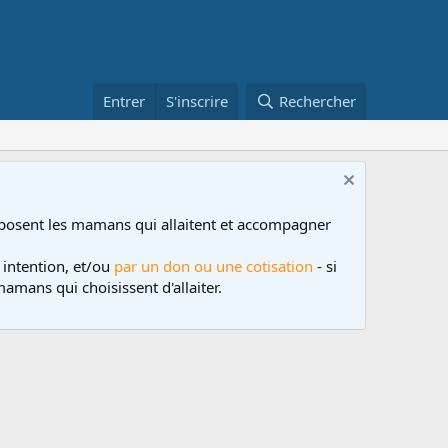
Entrer
S'inscrire
Rechercher
posent les mamans qui allaitent et accompagner
 intention, et/ou
par un don ou une cotisation
- si
amans qui choisissent d'allaiter.