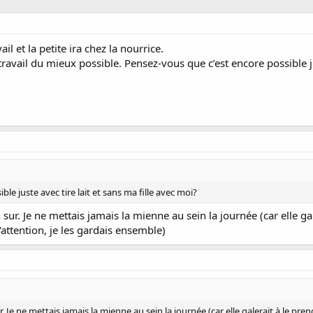
ail et la petite ira chez la nourrice.
 travail du mieux possible. Pensez-vous que c’est encore possible ju
le juste avec tire lait et sans ma fille avec moi?
n sur. Je ne mettais jamais la mienne au sein la journée (car elle ga
ttention, je les gardais ensemble)
sur. Je ne mettais jamais la mienne au sein la journée (car elle galerait à le p