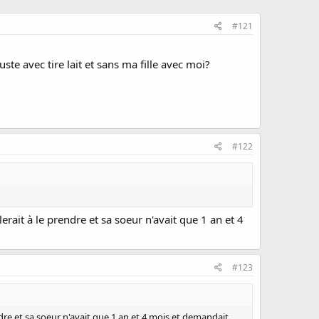
#121
ste avec tire lait et sans ma fille avec moi?
#122
lerait à le prendre et sa soeur n'avait que 1 an et 4
#123
rendre et sa soeur n'avait que 1 an et 4 mois et demandait