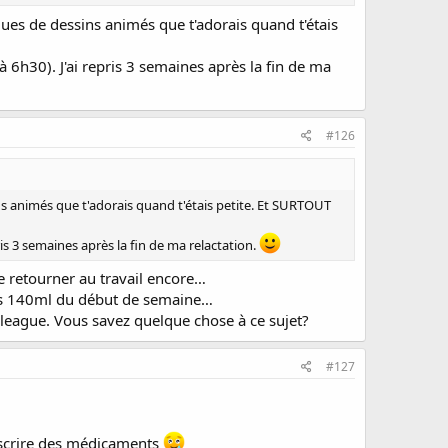
ques de dessins animés que t'adorais quand t'étais
à 6h30). J'ai repris 3 semaines après la fin de ma
#126
ins animés que t'adorais quand t'étais petite. Et SURTOUT
pris 3 semaines après la fin de ma relactation.
e retourner au travail encore…
 des 140ml du début de semaine…
 league. Vous savez quelque chose à ce sujet?
#127
escrire des médicaments