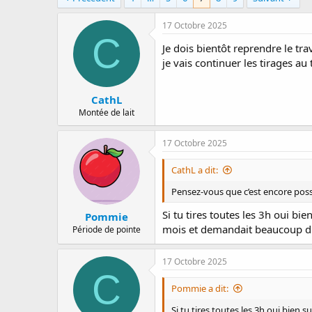
a
e
r
d
17 Octobre 2025
r
e
C
Je dois bientôt reprendre le trav
é
d
e
é
je vais continuer les tirages au
p
b
a
u
CathL
r
t
Montée de lait
17 Octobre 2025
CathL a dit:
Pensez-vous que c’est encore possib
Si tu tires toutes les 3h oui bie
Pommie
mois et demandait beaucoup d'a
Période de pointe
17 Octobre 2025
C
Pommie a dit:
Si tu tires toutes les 3h oui bien 