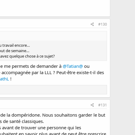
#130
u travail encore…
début de semaine…
savez quelque chose à ce sujet?
s je me permets de demander à
@Tatian@
ou
 accompagnée par la LLL ? Peut-être existe-t-il des
athL
!
#131
e de la dompéridone. Nous souhaitons garder le but
s de santé classiques.
s avant de trouver une personne qui les
aitent en savoir plus avant de peut être prescrire