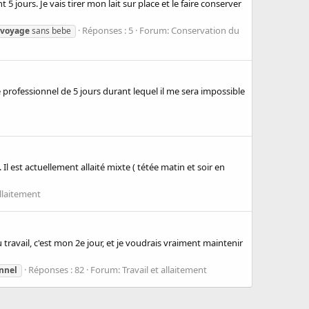
jours. Je vais tirer mon lait sur place et le faire conserver
Réponses : 5
Forum:
Conservation du
voyage
sans bebe
e professionnel de 5 jours durant lequel il me sera impossible
Il est actuellement allaité mixte ( tétée matin et soir en
allaitement
travail, c'est mon 2e jour, et je voudrais vraiment maintenir
Réponses : 82
Forum:
Travail et allaitement
nnel