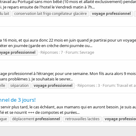
avail au Portugal sans mon bébé (10 mois et allaité exclusivement) pendant 5 
 Je repars ensuite de l'hotel le Vendredi matin à 7h...
u lait
conservation lait frigo congélateur glacière
voyage
professionnel
i a 16 mois, et qui aura donc 22 mois en juin quand je partirai pour un voyag
u téter en journée (garde en crèche demi-journée ou...
Réponses : 7
Forum:
Sevrage
oyage
professionnel
age professionnel à l'étranger, pour une semaine. Mon fils aura alors 9 mois. 
 sans problèmes ). Je souhaitais le sevrer...
Réponses : 3
Forum:
Travail et 
lle
séparation
voyage
professionnel
el de 3 jours!
servir plus tard, le cas échéant, aux mamans qui en auront besoin. Je suis au 
fié et se nourrit +++ de compotes et purées...
ngue
déplacement
professionnel
retrouvailles lactées
voyage
professio