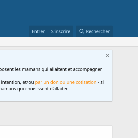
Entrer
S'inscrire
Rechercher
posent les mamans qui allaitent et accompagner
 intention, et/ou
par un don ou une cotisation
- si
amans qui choisissent d'allaiter.