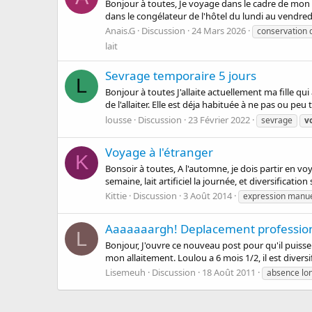
Bonjour à toutes, Je voyage dans le cadre de mon tr
dans le congélateur de l'hôtel du lundi au vendredi.
Anais.G
Discussion
24 Mars 2026
conservation d
lait
Sevrage temporaire 5 jours
L
Bonjour à toutes J'allaite actuellement ma fille qu
de l'allaiter. Elle est déja habituée à ne pas ou pe
lousse
Discussion
23 Février 2022
sevrage
v
Voyage à l'étranger
K
Bonsoir à toutes, A l'automne, je dois partir en voy
semaine, lait artificiel la journée, et diversification
Kittie
Discussion
3 Août 2014
expression manue
Aaaaaaargh! Deplacement professionn
L
Bonjour, J'ouvre ce nouveau post pour qu'il puisse 
mon allaitement. Loulou a 6 mois 1/2, il est diversi
Lisemeuh
Discussion
18 Août 2011
absence lo