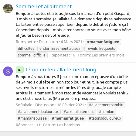
Sommeil et allaitement
Bonjour à toutes et à tous, Je suis la maman d'un petit Gaspard,
3 mois et 1 semaine. Je l'allaite à la demande depuis sa naissance.
L'allaitement se passe super bien depuis le début et j'adore ça !
Cependant depuis 1 mois je rencontre un soucis avec mon bébé
et j'aurai besoin de votre aide...
Romynette
Discussion
4 Mars 2021
#mamanfatiguee
difficultés
endormissement au sein
réveils fréquents
Réponses : 16
Forum:
Les premiers mois
sommeil difficile
Téton en feu allaitement long
►
S
Bonjour à vous toutes !! Je suis une maman épuisée d’un bébé
de 24 mois qui tête en non stop jour et nuit. je ne compte plus
ses réveils nocturnes ni même les tétés de jour... Je compte
arrêter l’allaitement à mon retour de vacances je voulais tenir 2
ans c’est chose faite. (Ma première presque...
Sofiakalo
Discussion
18 Février 2021
#allaitementbambin
#allaitementdouloureux
#arretallaitement
#bambin
#mamanepuisee
#mamanfatiguee
#tetonsdouloureux
Réponses : 11
Forum:
Les bambins