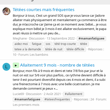
Tétées courtes mais fréquentes
Bonjour à tous, C’est un grand SOS que je vous lance car j’adore
allaiter mais physiquement et mentalement ça commence à être
dur, je m’accroche car j’aime ça et ce moment avec bébé… je vous
explique mon bébé je 3 mois il est allaiter exclusivement, le papa
avait réussi à mettre un peu de...
Meghane
Discussion
13 Septembre 2022
#mamanfatiguee
aidez moi
fatigue
sos
tété trop courte
tétée
Réponses :
tetee a la demande
tétée de nuit
tétée difficile
10
Forum:
Les bambins
Allaitement 9 mois - nombre de tétées
►
L
Bonjour, mon fils à 9 mois et demi et tete 7/8 fois par jour et la
nuit on est sur 5/6 voir plus parfois.. ce rythme devient difficile à
tenir il est pourtant diversifié depuis ces 4 mois et demi, il a subi
une freinectomie à 7 mois avec une belle cicatrisation. Je me
demande comment je peux «...
Lucie69
Discussion
2 Août 2021
#allaitement
Réponses : 24
Forum:
#mamanfatiguee
#teteesfrequentes
Les premiers mois