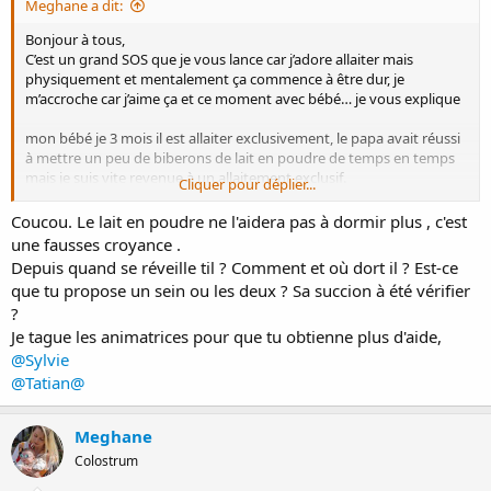
Meghane a dit:
Bonjour à tous,
C’est un grand SOS que je vous lance car j’adore allaiter mais
physiquement et mentalement ça commence à être dur, je
m’accroche car j’aime ça et ce moment avec bébé… je vous explique
mon bébé je 3 mois il est allaiter exclusivement, le papa avait réussi
à mettre un peu de biberons de lait en poudre de temps en temps
mais je suis vite revenue à un allaitement exclusif.
Cliquer pour déplier...
Bébé prend bien, il est dans une bonne courbe le soucis c’est qu’il
fait des tétées qui ne dépasse jamais 5 min mais qui son très
Coucou. Le lait en poudre ne l'aidera pas à dormir plus , c'est
fréquente en journée sa ne m’embête pas mais la nuit je peine à
une fausses croyance .
avoir plus de 1h30 de sommeil d’affilé et ça commence
Depuis quand se réveille til ? Comment et où dort il ? Est-ce
mentalement à devenir dur ce manque de sommeil.
que tu propose un sein ou les deux ? Sa succion à été vérifier
J’essaie de le stimuler pour boire un peu plus mais quand il ne veut
?
plus c’est impossible.
Je tague les animatrices pour que tu obtienne plus d'aide,
J’ai peur de lâcher l’affaire te d’instaurer du lait en poudre, je
@Sylvie
m’accroche mais de terrible manque de sommeil commence à jouer
@Tatian@
sur mon mentale et je sens que ce n’est pas très bon…
merci d’avoir pris le temps de me lire
Meghane
Colostrum