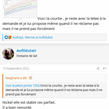
la demande tu réponds à de nombreux besoins qui ne sont pas que
nourricier .
Tu peux essayer de fonctionner à l'offre quelques jours et voir ce
que cela donne.
Voici la courbe , je reste avec la tetee à la
Après un changement de couche, après le bain, après le jeu des que
demande et je lui propose même quand il ne réclame pas
ton bébé est calme il peut teter .
Comment est sa courbe de poids ?
mais il ne prend pas forcément
Je te met l'outil pour tracer .
J'attends les réponses des animatrices pour voir leurs avis courage
R
AudreyL
,
Marnie
et
Aufildulait
é
a
c
Aufildulait
t
Fontaine de lait
i
o
n
s
13 Septembre 2022
#7
:
Meghane a dit:
Voir la pièce jointe 15522
Voici la courbe , je reste avec la tetee à la
demande et je lui propose même quand il ne réclame pas mais il ne
prend pas forcément
Nickel elle est stable ces parfait.
Il a bien remonté.