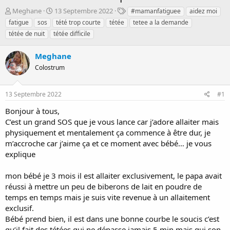
D
D
T
Meghane
13 Septembre 2022
#mamanfatiguee
aidez moi
é
a
a
fatigue
sos
tété trop courte
tétée
tetee a la demande
m
t
g
tétée de nuit
tétée difficile
a
e
s
r
d
Meghane
r
e
é
d
Colostrum
e
é
p
b
a
u
13 Septembre 2022
#1
r
t
Bonjour à tous,
C’est un grand SOS que je vous lance car j’adore allaiter mais
physiquement et mentalement ça commence à être dur, je
m’accroche car j’aime ça et ce moment avec bébé… je vous
explique
mon bébé je 3 mois il est allaiter exclusivement, le papa avait
réussi à mettre un peu de biberons de lait en poudre de
temps en temps mais je suis vite revenue à un allaitement
exclusif.
Bébé prend bien, il est dans une bonne courbe le soucis c’est
qu’il fait des tétées qui ne dépasse jamais 5 min mais qui son