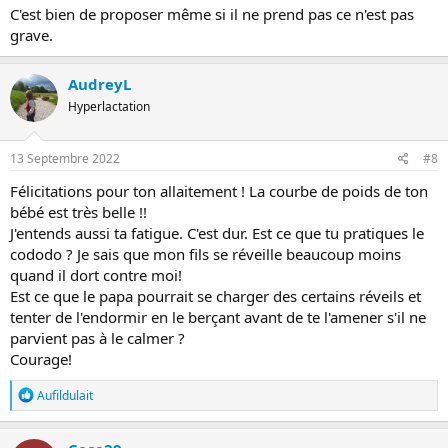
C'est bien de proposer même si il ne prend pas ce n'est pas
grave.
AudreyL
Hyperlactation
13 Septembre 2022
#8
Félicitations pour ton allaitement ! La courbe de poids de ton
bébé est très belle !!
J'entends aussi ta fatigue. C'est dur. Est ce que tu pratiques le
cododo ? Je sais que mon fils se réveille beaucoup moins
quand il dort contre moi!
Est ce que le papa pourrait se charger des certains réveils et
tenter de l'endormir en le berçant avant de te l'amener s'il ne
parvient pas à le calmer ?
Courage!
R
Aufildulait
é
a
c