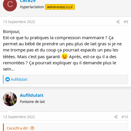
Cece29
C
t
Hyperlactation
Adhérent(e) LLLF
i
o
n
s
13 Septembre 2022
#9
:
Bonjour,
Est-ce que tu pratiques la compression mammaire ? Ça
permet au bébé de prendre un peu plus de lait gras si je ne
me trompe pas et du coup ça pourrait espacés un peu les
tétées. Mais c'est pas garanti
Après, est-ce qu il a des
remontées ? Ça pourrait expliquer qu il demande plus le
sein...
R
Aufildulait
é
a
c
Aufildulait
t
Fontaine de lait
i
o
n
s
13 Septembre 2022
#10
:
Cece29 a dit: