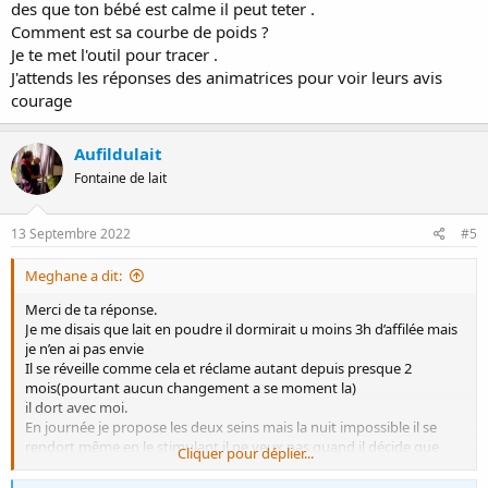
des que ton bébé est calme il peut teter .
Comment est sa courbe de poids ?
Je te met l'outil pour tracer .
J'attends les réponses des animatrices pour voir leurs avis
courage
Aufildulait
Fontaine de lait
13 Septembre 2022
#5
Meghane a dit:
Merci de ta réponse.
Je me disais que lait en poudre il dormirait u moins 3h d’affilée mais
je n’en ai pas envie
Il se réveille comme cela et réclame autant depuis presque 2
mois(pourtant aucun changement a se moment la)
il dort avec moi.
En journée je propose les deux seins mais la nuit impossible il se
rendort même en le stimulant il ne veux pas quand il décide que
Cliquer pour déplier...
c’est fini c’est fini. Et en journée comme en nuit il ne tetee pas
longtemps .. entre 3 et 5 min (5min c’est rare)