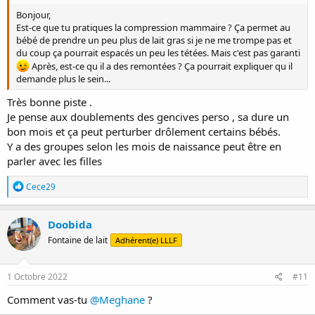
Bonjour,
Est-ce que tu pratiques la compression mammaire ? Ça permet au
bébé de prendre un peu plus de lait gras si je ne me trompe pas et
du coup ça pourrait espacés un peu les tétées. Mais c'est pas garanti
Après, est-ce qu il a des remontées ? Ça pourrait expliquer qu il
demande plus le sein...
Très bonne piste .
Je pense aux doublements des gencives perso , sa dure un
bon mois et ça peut perturber drôlement certains bébés.
Y a des groupes selon les mois de naissance peut être en
parler avec les filles
R
Cece29
é
a
c
Doobida
t
Fontaine de lait
Adhérent(e) LLLF
i
o
n
s
1 Octobre 2022
#11
:
Comment vas-tu
@Meghane
?