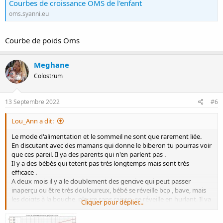
Courbes de croissance OMS de l'enfant
Il tête et dégluti bien, son palais à même était remis en place car il
oms.syanni.eu
tetee mal et avalé beaucoup d’air donc il faisait beaucoup de
coliques.
Son frein de langue à était vérifié à la naissance, il en a un petit mais
Courbe de poids Oms
apparemment qui ne gêne en rien car il sais sortir sa la
je prend aussi pour améliorer ma lactation , Galactogile et levure de
Meghane
bière
Colostrum
merci pour les tagues
13 Septembre 2022
#6
Lou_Ann a dit:
Le mode d'alimentation et le sommeil ne sont que rarement liée.
En discutant avec des mamans qui donne le biberon tu pourras voir
que ces pareil. Il ya des parents qui n'en parlent pas .
Il y a des bébés qui tetent pas très longtemps mais sont très
efficace .
A deux mois il y a le doublement des gencive qui peut passer
inaperçu ou être très douloureux, bébé se réveille bcp , bave, mais
les doigts à la bouche, pleure sans raison, se réveille en hurlant. Il ya
Cliquer pour déplier...
parfois pas mal de signes.
Espacé les tétées n'est pas une bonne idée, en lui donnant le sein à