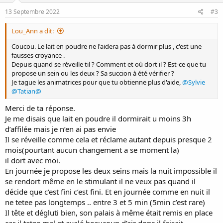
13 Septembre 2022
#3
Lou_Ann a dit:
Coucou. Le lait en poudre ne l'aidera pas à dormir plus , c'est une
fausses croyance .
Depuis quand se réveille til ? Comment et où dort il ? Est-ce que tu
propose un sein ou les deux ? Sa succion à été vérifier ?
Je tague les animatrices pour que tu obtienne plus d'aide,
@Sylvie
@Tatian@
Merci de ta réponse.
Je me disais que lait en poudre il dormirait u moins 3h
d’affilée mais je n’en ai pas envie
Il se réveille comme cela et réclame autant depuis presque 2
mois(pourtant aucun changement a se moment la)
il dort avec moi.
En journée je propose les deux seins mais la nuit impossible il
se rendort même en le stimulant il ne veux pas quand il
décide que c’est fini c’est fini. Et en journée comme en nuit il
ne tetee pas longtemps .. entre 3 et 5 min (5min c’est rare)
Il tête et dégluti bien, son palais à même était remis en place
car il tetee mal et avalé beaucoup d’air donc il faisait