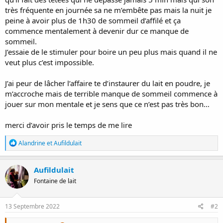
très fréquente en journée sa ne m’embête pas mais la nuit je
peine à avoir plus de 1h30 de sommeil d’affilé et ça
commence mentalement à devenir dur ce manque de
sommeil.
J’essaie de le stimuler pour boire un peu plus mais quand il ne
veut plus c’est impossible.
J’ai peur de lâcher l’affaire te d’instaurer du lait en poudre, je
m’accroche mais de terrible manque de sommeil commence à
jouer sur mon mentale et je sens que ce n’est pas très bon…
merci d’avoir pris le temps de me lire
R
Alandrine
et
Aufildulait
é
a
c
Aufildulait
t
Fontaine de lait
i
o
n
s
13 Septembre 2022
#2
: