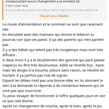
mois(pourtant aucun changement a se moment la)
il dort avec moi.
En journée je propose les deux seins mais la nuit impossible il se
rendort même en le stimulant il ne veux pas quand il décide que
Cliquer pour déplier...
c’est fini c’est fini. Et en journée comme en nuit il ne tetee pas
longtemps .. entre 3 et 5 min (5min c’est rare)
Le mode d'alimentation et le sommeil ne sont que rarement
Il tête et dégluti bien, son palais à même était remis en place car il
liée.
tetee mal et avalé beaucoup d’air donc il faisait beaucoup de
En discutant avec des mamans qui donne le biberon tu
coliques.
pourras voir que ces pareil. Il ya des parents qui n'en parlent
Son frein de langue à était vérifié à la naissance, il en a un petit mais
pas .
apparemment qui ne gêne en rien car il sais sortir sa la
Il y a des bébés qui tetent pas très longtemps mais sont très
je prend aussi pour améliorer ma lactation , Galactogile et levure de
efficace .
bière
A deux mois il y a le doublement des gencive qui peut passer
inaperçu ou être très douloureux, bébé se réveille bcp , bave,
merci pour les tagues
mais les doigts à la bouche, pleure sans raison, se réveille en
hurlant. Il ya parfois pas mal de signes.
Espacé les tétées n'est pas une bonne idée, en lui donnant le
sein à la demande tu réponds à de nombreux besoins qui ne
sont pas que nourricier .
Tu peux essayer de fonctionner à l'offre quelques jours et voir
ce que cela donne.
Après un changement de couche, après le bain, après le jeu