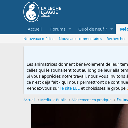
Accueil
Forums
Quoi de neuf ?
Méd
Nouveaux médias
Nouveaux commentaires
Rechercher
Les animatrices donnent bénévolement de leur tem
celles qui le souhaitent tout au long de leur allaitem
Si vous appréciez notre travail, nous vous invitons
ce n'est déjà fait - qui nous permettront de contin
Rendez-vous sur
le site LLL
et choisissez le groupe
Accueil
Média
Public
Allaitement en pratique
Freins