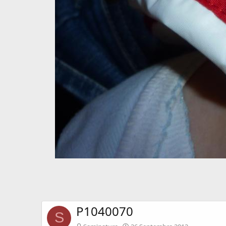
P1040070
S