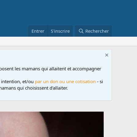
Entrer
S'inscrire
Rechercher
posent les mamans qui allaitent et accompagner
 intention, et/ou
par un don ou une cotisation
- si
amans qui choisissent d'allaiter.