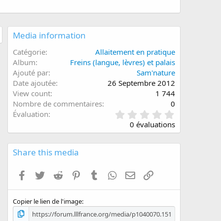
Media information
Catégorie
Allaitement en pratique
Album
Freins (langue, lèvres) et palais
Ajouté par
Sam'nature
Date ajoutée
26 Septembre 2012
View count
1 744
Nombre de commentaires
0
0
Évaluation
.
0 évaluations
0
0
é
Share this media
t
o
Facebook
Twitter
Reddit
Pinterest
Tumblr
WhatsApp
E-mail
Lien
i
l
e
Copier le lien de l'image
(
s
)