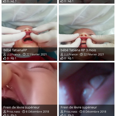
0
0
0
1
Bébé TatianaRP
bébé Tatiana RP 3 mois
LLLFrance
22 Février 2021
LLLFrance
22 Février 2021
0
1
0
1
Frein de lèvre supérieur
Frein de lèvre supérieur
Priss.nass
8 Décembre 2018
Priss.nass
8 Décembre 2018
0
0
0
0