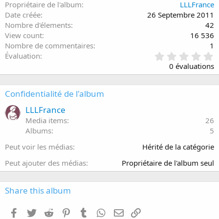
Propriétaire de l'album
LLLFrance
Date créée
26 Septembre 2011
Nombre d'élements
42
View count
16 536
Nombre de commentaires
1
0
Évaluation
.
0 évaluations
0
0
é
Confidentialité de l'album
t
o
LLLFrance
i
Media items
26
l
Albums
5
e
(
Peut voir les médias
Hérité de la catégorie
s
)
Peut ajouter des médias
Propriétaire de l'album seul
Share this album
Facebook
Twitter
Reddit
Pinterest
Tumblr
WhatsApp
E-mail
Lien