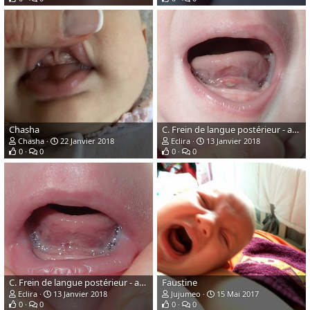
Chasha
C. Frein de langue postérieur - après
Chasha
22 Janvier 2018
Eclira
13 Janvier 2018
0
0
0
0
C. Frein de langue postérieur - avant
Faustine
Eclira
13 Janvier 2018
Jujumeo
15 Mai 2017
0
0
0
0