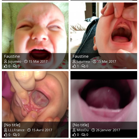
Faustine
Faustine
Jujumeo
15 Mai 2017
Jujumeo
15 Mai 2017
0
0
1
0
[No title]
[No title]
LLLFrance
15 Avril 2017
MissOu
26 Janvier 2017
0
0
0
0