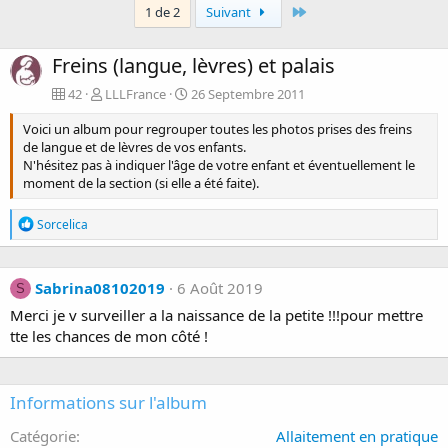
Last
1 de 2
Suivant
Freins (langue, lèvres) et palais
42
LLLFrance
26 Septembre 2011
Voici un album pour regrouper toutes les photos prises des freins
de langue et de lèvres de vos enfants.
N'hésitez pas à indiquer l'âge de votre enfant et éventuellement le
moment de la section (si elle a été faite).
R
Sorcelica
é
a
c
Sabrina08102019
t
6 Août 2019
S
i
Merci je v surveiller a la naissance de la petite !!!pour mettre
o
tte les chances de mon côté !
n
s
:
Informations sur l'album
Catégorie
Allaitement en pratique