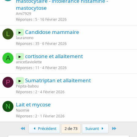
mastocytaire - intolerance histamine -
mastocytose
Ami7929
Réponses
5
16 Février 2026
Candidose mammaire
►
L
lauranono
Réponses
35
6 Février 2026
cortisone et allaitement
►
A
anicetlaviolette
Réponses
11
4 Février 2026
Sumatriptan et allaitement
►
P
Pépita-babou
Réponses
2
4 Février 2026
Lait et mycose
N
Naomie
Réponses
2
1 Février 2026
First
Last
Précédent
2 de 73
Suivant