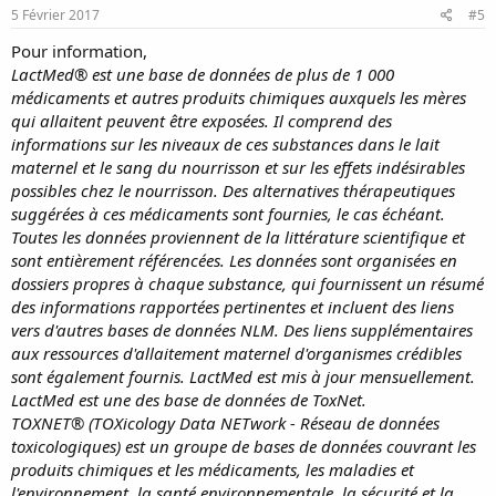
pediatrician revealed no difference between the groups using the
5 Février 2017
#5
Neurologic and Adaptive Capacity Score.[4]
Pour information,
Effects on Lactation and Breastmilk:
LactMed® est une base de données de plus de 1 000
Tramadol
can increase serum prolactin.[6] However, the prolactin
médicaments et autres produits chimiques auxquels les mères
level in a mother with established lactation may not affect her
qui allaitent peuvent être exposées. Il comprend des
ability to breastfeed.
informations sur les niveaux de ces substances dans le lait
A randomized study compared
tramadol
and naproxen for post-
cesarean section pain. Patients received the drugs either on a fixed
maternel et le sang du nourrisson et sur les effets indésirables
schedule or as needed. No difference in breastfeeding rates were
possibles chez le nourrisson. Des alternatives thérapeutiques
seen among the groups.[7]
suggérées à ces médicaments sont fournies, le cas échéant.
Toutes les données proviennent de la littérature scientifique et
Alternate Drugs to Consider:
sont entièrement référencées. Les données sont organisées en
Acetaminophen
,
Ibuprofen
,
Morphine
dossiers propres à chaque substance, qui fournissent un résumé
des informations rapportées pertinentes et incluent des liens
References:
vers d'autres bases de données NLM. Des liens supplémentaires
1. Allegaert K, Rochette A, Veyckemans F. Developmental
pharmacology of
tramadol
during infancy: ontogeny,
aux ressources d'allaitement maternel d'organismes crédibles
pharmacogenetics and elimination clearance. Paediatr Anaesth.
sont également fournis. LactMed est mis à jour mensuellement.
2011;21:266-73. PMID:
20723094
LactMed est une des base de données de ToxNet.
2. Kmetec V, Roskar R. HPLC determination of
tramadol
in human
TOXNET® (TOXicology Data NETwork - Réseau de données
breast milk. J Pharm Biomed Anal. 2003;32:1061-6. PMID:
12899994
toxicologiques) est un groupe de bases de données couvrant les
3. Hartenstein S, Proquitte H, Bauer S et al. Neonatal abstinence
produits chimiques et les médicaments, les maladies et
syndrome (NAS) after intrauterine exposure to
tramadol
. J Perinat
Med. 2010;38:695-6. PMID:
20707626
l'environnement, la santé environnementale, la sécurité et la