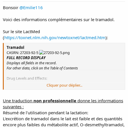
Bonsoir
@Emilie116
Voici des informations complémentaires sur le tramadol.
Sur le site LactMed
(
https://toxnet.nlm.nih.gov/newtoxnet/lactmed.htm
):
Tramadol
CASRN: 27203-92-5
FULL RECORD DISPLAY
Displays all fields in the record.
For other data, click on the Table of Contents
Drug Levels and Effects:
Cliquer pour déplier...
Summary of Use during Lactation:
The excretion of
tramadol
into milk is low and even lower amounts
of the active metabolite, O-desmethyltramadol, are excreted. With
Une traduction
non professionnelle
donne les informations
usual maternal dosage, the amount excreted into breastmilk is
suivantes :
much less than the dose given to newborn infants for analgesia. A
Résumé de l'utilisation pendant la lactation:
study in breastfed newborn infants found no adverse effects
L'excrétion de tramadol dans le lait est faible et des quantités
attributable to
tramadol
.
Tramadol
is unlikely to adversely affect
encore plus faibles du métabolite actif, O-desmethyltramadol,
nursing infant and is acceptable to use during breastfeeding.