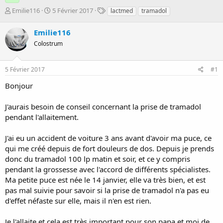
D
D
T
Emilie116
5 Février 2017
lactmed
tramadol
é
a
a
m
t
g
Emilie116
a
e
s
Colostrum
r
d
r
e
é
d
5 Février 2017
#1
e
é
p
b
Bonjour
a
u
r
t
J'aurais besoin de conseil concernant la prise de tramadol
pendant l'allaitement.
J'ai eu un accident de voiture 3 ans avant d'avoir ma puce, ce
qui me créé depuis de fort douleurs de dos. Depuis je prends
donc du tramadol 100 lp matin et soir, et ce y compris
pendant la grossesse avec l'accord de différents spécialistes.
Ma petite puce est née le 14 janvier, elle va très bien, et est
pas mal suivie pour savoir si la prise de tramadol n'a pas eu
d'effet néfaste sur elle, mais il n'en est rien.
Je l'allaite et cela est très important pour son papa et moi de