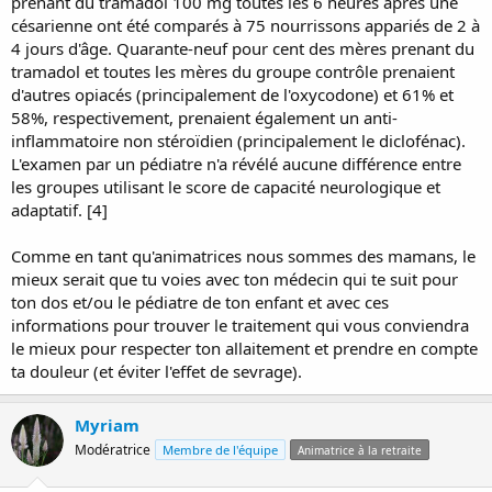
prenant du tramadol 100 mg toutes les 6 heures après une
and metabolite, respectively. An exclusively breastfed infant would
césarienne ont été comparés à 75 nourrissons appariés de 2 à
receive maternal weight-adjusted dosages of 2.24% of
tramadol
4 jours d'âge. Quarante-neuf pour cent des mères prenant du
and 0.64% of its metabolite.[4] Reanalysis of the data using a
tramadol et toutes les mères du groupe contrôle prenaient
population pharmacokinetic approach yielded similar values for
d'autres opiacés (principalement de l'oxycodone) et 61% et
tramadol
of 2.2% (extensive metabolizers) to 2.6% (poor
metabolizers) of the maternal weight adjusted dosage. For the
58%, respectivement, prenaient également un anti-
metabolite values were of 0.47% (extensive metabolizers) and 0.93%
inflammatoire non stéroïdien (principalement le diclofénac).
(poor metabolizers).[5] The dosage excreted in milk represents a
L'examen par un pédiatre n'a révélé aucune différence entre
maximum of 2.6% of the proposed intravenous newborn dosage.[1]
les groupes utilisant le score de capacité neurologique et
adaptatif. [4]
Infant Levels.
An infant was born to a mother who as taking 1800 mg
of
tramadol
daily for chronic back pain. By day 3, the infant was
exclusively breastfeeding and a serum concentration was obtained
Comme en tant qu'animatrices nous sommes des mamans, le
(time not specified). The infant's
tramadol
serum concentration
mieux serait que tu voies avec ton médecin qui te suit pour
was 2 mcg/L.[3]
ton dos et/ou le pédiatre de ton enfant et avec ces
informations pour trouver le traitement qui vous conviendra
Effects in Breastfed Infants:
le mieux pour respecter ton allaitement et prendre en compte
Seventy-five breastfed infants whose mothers were breastfeeding
ta douleur (et éviter l'effet de sevrage).
and taking
tramadol
100 mg every 6 hours following a cesarean
section were compared to 75 matched infants at 2 to 4 days of age.
Forty-nine percent of the mothers taking
tramadol
and all of the
Myriam
control mothers were taking other opiates (primarily oxycodone)
Modératrice
Membre de l'équipe
Animatrice à la retraite
and 61% of and 58%, respectively, also were taking a nonsteroidal
antiinflammatory agent (primarily diclofenac). Examination by a