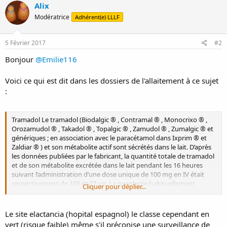
Alix
Modératrice
Adhérent(e) LLLF
5 Février 2017
#2
Bonjour
@Emilie116
Voici ce qui est dit dans les dossiers de l'allaitement à ce sujet
:
Tramadol Le tramadol (Biodalgic ® , Contramal ® , Monocrixo ® ,
Orozamudol ® , Takadol ® , Topalgic ® , Zamudol ® , Zumalgic ® et
génériques ; en association avec le paracétamol dans Ixprim ® et
Zaldiar ® ) et son métabolite actif sont sécrétés dans le lait. D’après
les données publiées par le fabricant, la quantité totale de tramadol
et de son métabolite excrétée dans le lait pendant les 16 heures
suivant l’administration d’une dose unique de 100 mg en IV était
respectivement de 100 et 27 µg. La posologie habituellement
Cliquer pour déplier...
recommandée pour le tramadol est de 50 à 100 mg toutes les 4 à 6
heures, sans dépasser 400 mg/jour. L’excrétion lactée lors de doses
répétées n’a jamais été évaluée, et la quantité excrétée dans le lait
Le site elactancia (hopital espagnol) le classe cependant en
dans ces conditions pourrait donc être supérieure.
vert (risque faible) même s'il préconise une surveillance de