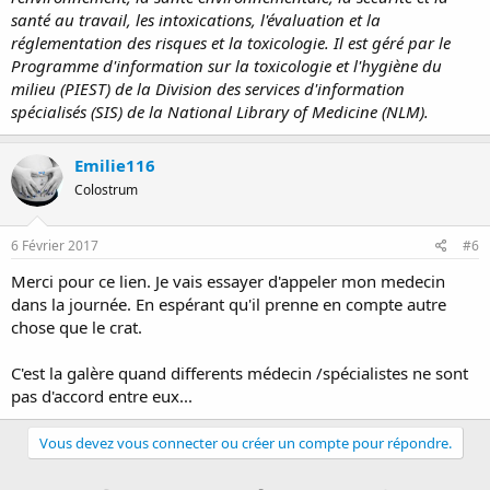
4. Ilett KF, Paech MJ, Page-Sharp M et al. Use of a sparse sampling
santé au travail, les intoxications, l'évaluation et la
study design to assess transfer of
tramadol
and its o-desmethyl
réglementation des risques et la toxicologie. Il est géré par le
metabolite into transitional breast milk. Br J Clin Pharmacol.
Programme d'information sur la toxicologie et l'hygiène du
2008;65:661-6. PMID:
18294329
milieu (PIEST) de la Division des services d'information
5. Salman S, Sy SK, Ilett KF et al. Population pharmacokinetic
spécialisés (SIS) de la National Library of Medicine (NLM).
modeling of
tramadol
and its o-desmethyl metabolite in plasma
and breast milk. Eur J Clin Pharmacol. 2011. PMID:
21394525
6. Seitz W, Kirchner E, Schaps D, Wagner T, Hesch RD. [Endocrine
Emilie116
reaction pattern in the course of a one-phase
tramadol
-N2O
combination anesthesia]. Anasth Intensivther Notfallmed.
Colostrum
1982;17:325-31. PMID:
6297329
7. Sammour RN, Ohel G, Cohen M, Gonen R. Oral naproxen versus
6 Février 2017
#6
oral
tramadol
for analgesia after cesarean delivery. Int J Gynaecol
Obstet. 2011;113:144-7. PMID:
21435642
Merci pour ce lien. Je vais essayer d'appeler mon medecin
dans la journée. En espérant qu'il prenne en compte autre
Substance Identification:
chose que le crat.
Substance Name:
Tramadol
C'est la galère quand differents médecin /spécialistes ne sont
CAS Registry Number:
pas d'accord entre eux...
27203-92-5
Vous devez vous connecter ou créer un compte pour répondre.
Drug Class:
Analgesics, Opioid