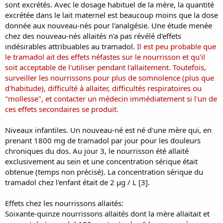
sont excrétés. Avec le dosage habituel de la mère, la quantité
However, monitor infants for increased sleepiness (more than
usual), difficulty breastfeeding, breathing difficulties or limpness,
excrétée dans le lait maternel est beaucoup moins que la dose
and contact a physician immediately if any of these occur.
donnée aux nouveau-nés pour l'analgésie. Une étude menée
chez des nouveau-nés allaités n'a pas révélé d'effets
Drug Levels:
indésirables attribuables au tramadol.
Il est peu probable que
In adults,
tramadol
has 70 to 100% oral bioavailability and is
le tramadol ait des effets néfastes sur le nourrisson et qu'il
metabolized to the active O-desmethyltramadol. The capacity of
soit acceptable de l'utiliser pendant l'allaitement. Toutefois,
preterm and newborn infants to metabolize
tramadol
to O-
surveiller les nourrissons pour plus de somnolence (plus que
desmethyltramadol is limited.[1]
d'habitude), difficulté à allaiter, difficultés respiratoires ou
Maternal Levels.
Detectable levels (>12 mcg/L) of
tramadol
were
"mollesse", et contacter un médecin immédiatement si l'un de
found in samples of breastmilk collected 10 hours after a 50 mg
ces effets secondaires se produit.
maternal dose of intravenous or oral
tramadol
.[2] No other clinical
details or milk levels were reported.
Niveaux infantiles. Un nouveau-né est né d'une mère qui, en
One mother was taking oral
tramadol
1800 mg daily during
prenant 1800 mg de tramadol par jour pour les douleurs
pregnancy and postpartum for chronic back pain. On
approximately day 3 postpartum (time not specified), the
chroniques du dos. Au jour 3, le nourrisson été allaité
breastmilk concentration of
tramadol
was 1.8 mg/L.[3]
exclusivement au sein et une concentration sérique était
Seventy-five mothers who were 2 to 4 days postpartum provided 3
obtenue (temps non précisé). La concentration sérique du
milk samples from both breasts during the 6 hours following a dose
tramadol chez l'enfant était de 2 µg / L [3].
of 100 mg of oral
tramadol
after taking at least 4 doses. The
average milk concentration of
tramadol
was 748 mcg/L (range 681
Effets chez les nourrissons allaités:
to 815 mcg/L) and of its active metabolite, O-desmethyltramadol,
was 203 mcg/L (range 188 to 217 mcg/L). These values translate to
Soixante-quinze nourrissons allaités dont la mère allaitait et
an average infant dosage of 112 and 30 mcg/kg daily of the drug