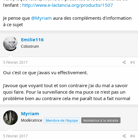
l'enfant :
http://www.e-lactancia.org/producto/1507
Conclusion du dossier :
Je pense que
@Myriam
aura des compléments d'information
Des doses faibles et/ou ponctuelles de morphiniques prescrites à
à ce sujet
une femme allaitante ne semblent guère poser de problèmes à
court terme au bébé allaité né à terme et en bonne santé. Il est
Emilie116
toutefois préférable de les éviter chez le prématuré, ou quand le
bébé présente un quelconque problème médical. La littérature
Colostrum
médicale sur les morphiniques reste peu abondante, même si
toutes les études qui existent actuellement font état d'un faible
passage dans le lait, et les effets secondaires sérieux semblent
5 Février 2017
#3
exceptionnels. Si les morphiniques doivent être utilisés chez une
Oui c'est ce que j'avais vu effectivement.
mère dont le bébé est prématuré ou présente un problème médical,
il sera indispensable de surveiller l'enfant sur le plan respiratoire et
neurologique.
J'avoue que voyant tout et son contraire j'ai du mal a savoir
quoi faire. Pour la surveillance de ma puce ce n'est pas un
problème bien au contraire cela me paraît tout a fait normal
Myriam
Modératrice
Membre de l'équipe
Animatrice à la retraite
5 Février 2017
#4