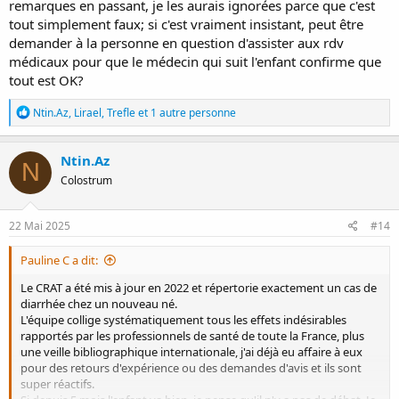
remarques en passant, je les aurais ignorées parce que c'est
tout simplement faux; si c'est vraiment insistant, peut être
demander à la personne en question d'assister aux rdv
médicaux pour que le médecin qui suit l'enfant confirme que
tout est OK?
R
Ntin.Az
,
Lirael
,
Trefle
et 1 autre personne
é
a
c
Ntin.Az
N
t
Colostrum
i
o
n
s
22 Mai 2025
#14
:
Pauline C a dit:
Le CRAT a été mis à jour en 2022 et répertorie exactement un cas de
diarrhée chez un nouveau né.
L'équipe collige systématiquement tous les effets indésirables
rapportés par les professionnels de santé de toute la France, plus
une veille bibliographique internationale, j'ai déjà eu affaire à eux
pour des retours d'expérience ou des demandes d'avis et ils sont
super réactifs.