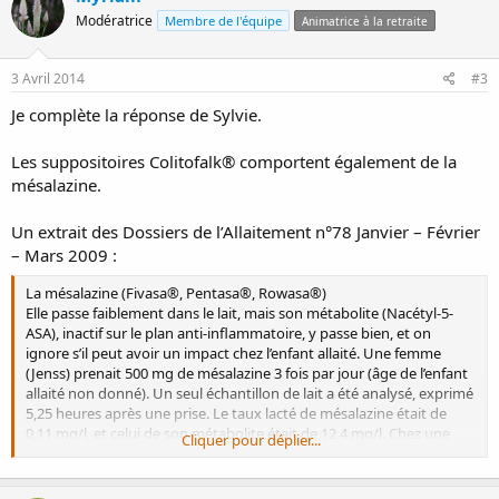
Modératrice
Membre de l'équipe
Animatrice à la retraite
3 Avril 2014
#3
Je complète la réponse de Sylvie.
Les suppositoires Colitofalk® comportent également de la
mésalazine.
Un extrait des Dossiers de l’Allaitement n°78 Janvier – Février
– Mars 2009 :
La mésalazine (Fivasa®, Pentasa®, Rowasa®)
Elle passe faiblement dans le lait, mais son métabolite (Nacétyl-5-
ASA), inactif sur le plan anti-inflammatoire, y passe bien, et on
ignore s’il peut avoir un impact chez l’enfant allaité. Une femme
(Jenss) prenait 500 mg de mésalazine 3 fois par jour (âge de l’enfant
allaité non donné). Un seul échantillon de lait a été analysé, exprimé
5,25 heures après une prise. Le taux lacté de mésalazine était de
0,11 mg/l, et celui de son métabolite était de 12,4 mg/l. Chez une
Cliquer pour déplier...
femme qui en prenait 1 g 3 fois par jour, un échantillon de lait
prélevé à 1 semaine post-partum 5 heures après une prise contenait
0,1 mg/l de mésalazine, et 18,1 mg/l de N-acétyl-5-ASA (Klotz). Un