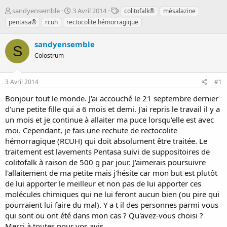
D
D
T
sandyensemble
3 Avril 2014
colitofalk®
mésalazine
é
a
a
pentasa®
rcuh
rectocolite hémorragique
m
t
g
a
e
s
sandyensemble
r
d
S
r
Colostrum
e
é
d
e
é
3 Avril 2014
#1
p
b
a
u
Bonjour tout le monde. J'ai accouché le 21 septembre dernier
r
t
d'une petite fille qui a 6 mois et demi. J'ai repris le travail il y a
un mois et je continue à allaiter ma puce lorsqu'elle est avec
moi. Cependant, je fais une rechute de rectocolite
hémorragique (RCUH) qui doit absolument être traitée. Le
traitement est lavements Pentasa suivi de suppositoires de
colitofalk à raison de 500 g par jour. J'aimerais poursuivre
l'allaitement de ma petite mais j'hésite car mon but est plutôt
de lui apporter le meilleur et non pas de lui apporter ces
molécules chimiques qui ne lui feront aucun bien (ou pire qui
pourraient lui faire du mal). Y a t il des personnes parmi vous
qui sont ou ont été dans mon cas ? Qu'avez-vous choisi ?
Merci à toutes pour vos avis.