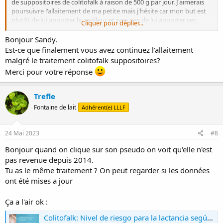
de suppositoires de colitofalk à raison de 500 g par jour. J'aimerais
est utilisable pendant l’allaitement. Le bébé sera suivi à la recherche
poursuivre l'allaitement de ma petite mais j'hésite car mon but est
d’une diarrhée.
plutôt de lui apporter le meilleur et non pas de lui apporter ces
Cliquer pour déplier...
molécules chimiques qui ne lui feront aucun bien (ou pire qui
pourraient lui faire du mal). Y a t il des personnes parmi vous qui
Bonjour Sandy.
sont ou ont été dans mon cas ? Qu'avez-vous choisi ? Merci à toutes
Est-ce que finalement vous avez continuez l'allaitement
pour vos avis.
malgré le traitement colitofalk suppositoires?
Merci pour votre réponse
Trefle
Fontaine de lait
Adhérent(e) LLLF
24 Mai 2023
#8
Bonjour quand on clique sur son pseudo on voit qu'elle n'est
pas revenue depuis 2014.
Tu as le même traitement ? On peut regarder si les données
ont été mises a jour
Ça a l'air ok :
Colitofalk: Nivel de riesgo para la lactancia según e-lactancia.org