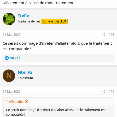
l'allaitement à cause de mon traitement...
Trefle
Fontaine de lait
Adhérent(e) LLLF
21 Mai 2025
#11
Ce serait dommage d'arrêter d'allaiter alors que le traitement
est compatible !
R
Ntin.Az
é
a
c
Ntin.Az
N
t
Colostrum
i
o
n
s
21 Mai 2025
#12
:
Trefle a dit:
Ce serait dommage d'arrêter d'allaiter alors que le traitement est
compatible !