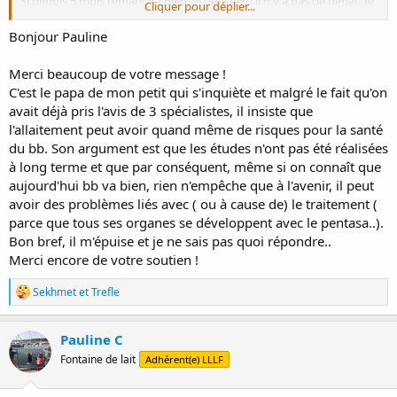
Si depuis 5 mois l'enfant va bien, je pense qu'il n'y a pas de débat. Je
Cliquer pour déplier...
ne sais pas qui met la pression et dans quelle mesure ces personnes
sont proches, si ce sont juste des remarques en passant, je les
Bonjour Pauline
aurais ignorées parce que c'est tout simplement faux; si c'est
vraiment insistant, peut être demander à la personne en question
Merci beaucoup de votre message !
d'assister aux rdv médicaux pour que le médecin qui suit l'enfant
C'est le papa de mon petit qui s'inquiète et malgré le fait qu'on
confirme que tout est OK?
avait déjà pris l'avis de 3 spécialistes, il insiste que
l'allaitement peut avoir quand même de risques pour la santé
du bb. Son argument est que les études n'ont pas été réalisées
à long terme et que par conséquent, même si on connaît que
aujourd'hui bb va bien, rien n'empêche que à l'avenir, il peut
avoir des problèmes liés avec ( ou à cause de) le traitement (
parce que tous ses organes se développent avec le pentasa..).
Bon bref, il m'épuise et je ne sais pas quoi répondre..
Merci encore de votre soutien !
R
Sekhmet
et
Trefle
é
a
c
Pauline C
t
Fontaine de lait
Adhérent(e) LLLF
i
o
n