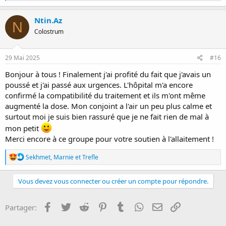
é
a
c
Ntin.Az
N
t
Colostrum
i
o
n
s
29 Mai 2025
#16
:
Bonjour à tous ! Finalement j'ai profité du fait que j'avais un
poussé et j'ai passé aux urgences. L'hôpital m'a encore
confirmé la compatibilité du traitement et ils m'ont même
augmenté la dose. Mon conjoint a l'air un peu plus calme et
surtout moi je suis bien rassuré que je ne fait rien de mal à
mon petit
Merci encore à ce groupe pour votre soutien à l'allaitement !
R
Sekhmet
,
Marnie
et
Trefle
é
a
c
Vous devez vous connecter ou créer un compte pour répondre.
t
i
o
Facebook
Twitter
Reddit
Pinterest
Tumblr
WhatsApp
E-mail
Lien
Partager:
n
s