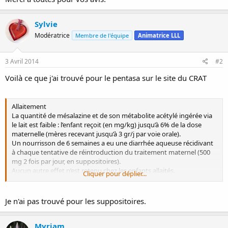
Sylvie
Modératrice
Membre de l'équipe
Animatrice LLL
3 Avril 2014
#2
Voilà ce que j'ai trouvé pour le pentasa sur le site du CRAT
Allaitement
La quantité de mésalazine et de son métabolite acétylé ingérée via
le lait est faible : l’enfant reçoit (en mg/kg) jusqu’à 6% de la dose
maternelle (mères recevant jusqu’à 3 gr/j par voie orale).
Un nourrisson de 6 semaines a eu une diarrhée aqueuse récidivant
à chaque tentative de réintroduction du traitement maternel (500
mg 2 fois par jour, en suppositoires).
Aucun autre effet n’est retenu chez les enfants allaités.
Cliquer pour déplier...
Au vu de ces éléments, l’utilisation de la mésalazine par voie rectale
ou par voie orale est possible en cours d’allaitement. La poursuite
du traitement sera réévaluée en cas de trouble du transit chez
Je n'ai pas trouvé pour les suppositoires.
l’enfant.
Myriam