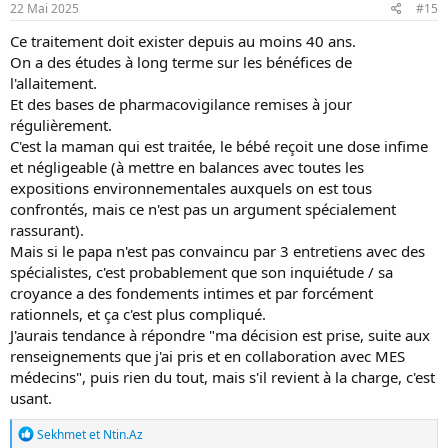
s
22 Mai 2025
#15
:
Ce traitement doit exister depuis au moins 40 ans.
On a des études à long terme sur les bénéfices de
l'allaitement.
Et des bases de pharmacovigilance remises à jour
régulièrement.
C'est la maman qui est traitée, le bébé reçoit une dose infime
et négligeable (à mettre en balances avec toutes les
expositions environnementales auxquels on est tous
confrontés, mais ce n'est pas un argument spécialement
rassurant).
Mais si le papa n'est pas convaincu par 3 entretiens avec des
spécialistes, c'est probablement que son inquiétude / sa
croyance a des fondements intimes et par forcément
rationnels, et ça c'est plus compliqué.
J'aurais tendance à répondre "ma décision est prise, suite aux
renseignements que j'ai pris et en collaboration avec MES
médecins", puis rien du tout, mais s'il revient à la charge, c'est
usant.
R
Sekhmet
et
Ntin.Az