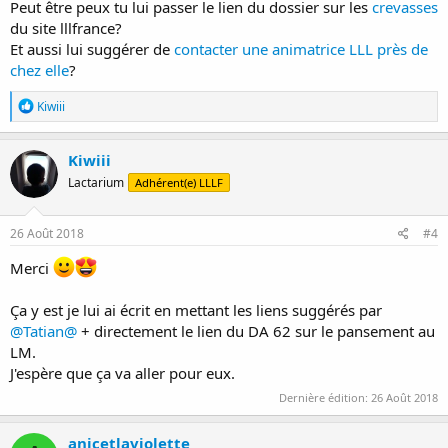
Peut être peux tu lui passer le lien du dossier sur les
crevasses
du site lllfrance?
Et aussi lui suggérer de
contacter une animatrice LLL près de
chez elle
?
R
Kiwiii
é
a
c
Kiwiii
t
Lactarium
Adhérent(e) LLLF
i
o
n
s
26 Août 2018
#4
:
Merci
Ça y est je lui ai écrit en mettant les liens suggérés par
@Tatian@
+ directement le lien du DA 62 sur le pansement au
LM.
J'espère que ça va aller pour eux.
Dernière édition:
26 Août 2018
anicetlaviolette