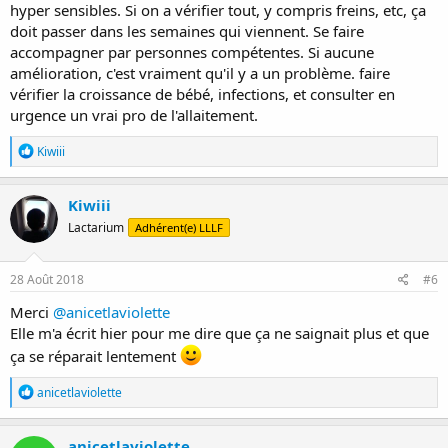
hyper sensibles. Si on a vérifier tout, y compris freins, etc, ça
doit passer dans les semaines qui viennent. Se faire
accompagner par personnes compétentes. Si aucune
amélioration, c'est vraiment qu'il y a un problème. faire
vérifier la croissance de bébé, infections, et consulter en
urgence un vrai pro de l'allaitement.
R
Kiwiii
é
a
c
Kiwiii
t
Lactarium
Adhérent(e) LLLF
i
o
n
s
28 Août 2018
#6
:
Merci
@anicetlaviolette
Elle m'a écrit hier pour me dire que ça ne saignait plus et que
ça se réparait lentement
R
anicetlaviolette
é
a
c
anicetlaviolette