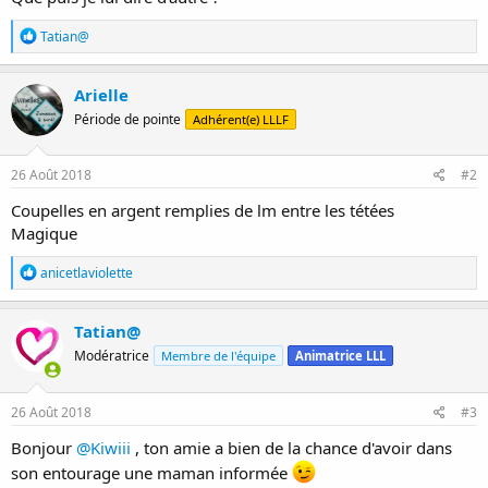
R
Tatian@
é
a
c
Arielle
t
Période de pointe
Adhérent(e) LLLF
i
o
n
s
26 Août 2018
#2
:
Coupelles en argent remplies de lm entre les tétées
Magique
R
anicetlaviolette
é
a
c
Tatian@
t
Modératrice
Membre de l'équipe
Animatrice LLL
i
o
n
s
26 Août 2018
#3
:
Bonjour
@Kiwiii
, ton amie a bien de la chance d'avoir dans
son entourage une maman informée