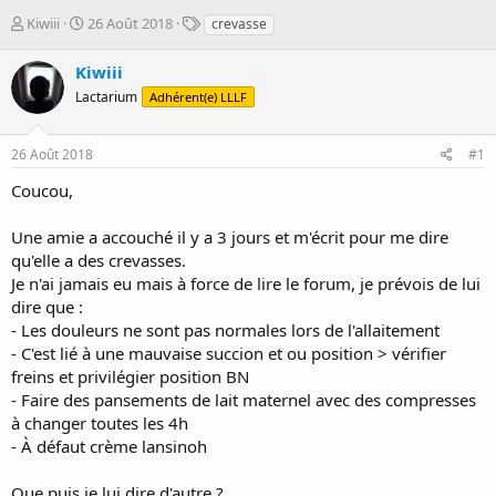
D
D
T
Kiwiii
26 Août 2018
crevasse
é
a
a
m
t
g
Kiwiii
a
e
s
Lactarium
Adhérent(e) LLLF
r
d
r
e
é
d
26 Août 2018
#1
e
é
p
b
Coucou,
a
u
r
t
Une amie a accouché il y a 3 jours et m'écrit pour me dire
qu'elle a des crevasses.
Je n'ai jamais eu mais à force de lire le forum, je prévois de lui
dire que :
- Les douleurs ne sont pas normales lors de l'allaitement
- C'est lié à une mauvaise succion et ou position > vérifier
freins et privilégier position BN
- Faire des pansements de lait maternel avec des compresses
à changer toutes les 4h
- À défaut crème lansinoh
Que puis je lui dire d'autre ?