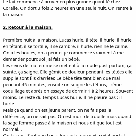
Le lait commence à arriver en plus grande quantité chez
Coralie. On dort 3 fois 2 heures en une seule nuit. On rentre à
la maison.
2. Retour à la maison.
Première nuit à la maison. Lucas hurle. Il tète, il hurle, il hurle
en tétant, il se tortille, il se cambre, il hurle, rien ne le calme.
On a les boules, on a peur et je commence vraiment à me
demander pourquoi j'ai fais un bébé.
Les seins de ma femme se mettent à la mode post partum, ça
suinte, ça saigne. Elle gémit de douleur pendant les tétées elle
supplie sont fils d'arrêter. Le bébé tête tant bien que mal
pendant 45 minutes, ensuite on soigne les tétons, crème
coquillage et après on essaye de dormir 1 à 2 heures. Souvent
moins. Le reste du temps Lucas hurle. Il ne pleure pas : il
hurle.
Mais ça quand on est jeune parent, on ne fais pas la
différence, on ne sait pas. On est mort de trouille mais quand
la sage femme passe à la maison et nous dit que tout est
normal...
On la croit. Sauf que Lucas lui, soit il dormait, soit il hurlait.