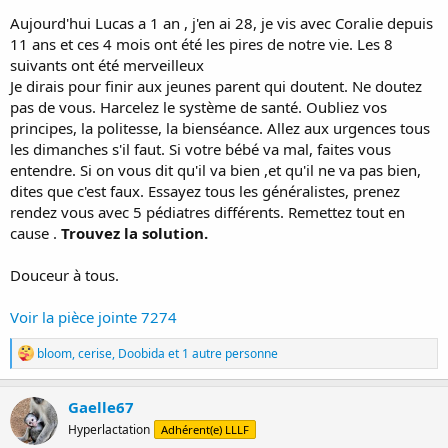
Aujourd'hui Lucas a 1 an , j'en ai 28, je vis avec Coralie depuis
11 ans et ces 4 mois ont été les pires de notre vie. Les 8
suivants ont été merveilleux
Je dirais pour finir aux jeunes parent qui doutent. Ne doutez
pas de vous. Harcelez le système de santé. Oubliez vos
principes, la politesse, la bienséance. Allez aux urgences tous
les dimanches s'il faut. Si votre bébé va mal, faites vous
entendre. Si on vous dit qu'il va bien ,et qu'il ne va pas bien,
dites que c'est faux. Essayez tous les généralistes, prenez
rendez vous avec 5 pédiatres différents. Remettez tout en
cause .
Trouvez la solution.
Douceur à tous.
Voir la pièce jointe 7274
R
bloom
,
cerise
,
Doobida
et 1 autre personne
é
a
c
Gaelle67
t
Hyperlactation
Adhérent(e) LLLF
i
o