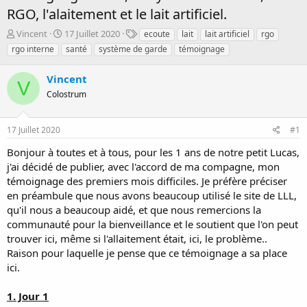
RGO, l'alaitement et le lait artificiel.
D
D
T
Vincent
17 Juillet 2020
ecoute
lait
lait artificiel
rgo
é
a
a
rgo interne
santé
système de garde
témoignage
m
t
g
a
e
s
Vincent
r
d
V
r
Colostrum
e
é
d
e
é
17 Juillet 2020
#1
p
b
a
u
Bonjour à toutes et à tous, pour les 1 ans de notre petit Lucas,
r
t
j'ai décidé de publier, avec l'accord de ma compagne, mon
témoignage des premiers mois difficiles. Je préfère préciser
en préambule que nous avons beaucoup utilisé le site de LLL,
qu'il nous a beaucoup aidé, et que nous remercions la
communauté pour la bienveillance et le soutient que l'on peut
trouver ici, même si l'allaitement était, ici, le problème..
Raison pour laquelle je pense que ce témoignage a sa place
ici.
1. Jour 1