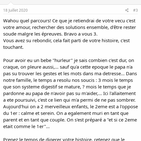
n
s
18 Juillet 2020
#3
:
Wahou quel parcours! Ce que je retiendrai de votre vecu c'est
votre amour, rechercher des solutions ensemble, d'être rester
soude malgre les épreuves. Bravo a vous 3.
Vous avez su rebondir, cela fait parti de votre histoire, c'est
touchant.
Pour avoir eu un bebe "hurleur" je sais combien c'est dur, on
craque, on pleure aussi,... sauf qu'a cette epoque le papa n'a
pas su trouver les gestes et les mots dans ma detresse... Dans
notre famille, le temps a resolu nos soucis : 3 mois le temps
que son systeme digestif se mature, ? mois le temps que je
pardonne au papa de n'avoir pas su m'aider,... Ici l'allaitement
a ete poursuivi, c'est ce lien qui m'a permi de ne pas sombrer.
Aujourd'hui on a 2 merveilleux enfants, le 2eme est a l'oppose
du 1er : calme et serein. On a egalement muri en tant que
parent et en tant que couple. On s'est préparé a "et si ce 2eme
etait comme le 1er"...
Prenez le temps de digerer votre histoire, retenez que le