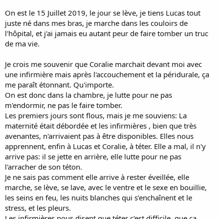
On est le 15 Juillet 2019, le jour se lève, je tiens Lucas tout
juste né dans mes bras, je marche dans les couloirs de
l'hôpital, et j'ai jamais eu autant peur de faire tomber un truc
de ma vie.
Je crois me souvenir que Coralie marchait devant moi avec
une infirmière mais après l'accouchement et la péridurale, ça
me paraît étonnant. Qu'importe.
On est donc dans la chambre, je lutte pour ne pas
m'endormir, ne pas le faire tomber.
Les premiers jours sont flous, mais je me souviens: La
maternité était débordée et les infirmières , bien que très
avenantes, n'arrivaient pas à être disponibles. Elles nous
apprennent, enfin à Lucas et Coralie, à téter. Elle a mal, il n'y
arrive pas: il se jette en arrière, elle lutte pour ne pas
l'arracher de son téton.
Je ne sais pas comment elle arrive à rester éveillée, elle
marche, se lève, se lave, avec le ventre et le sexe en bouillie,
les seins en feu, les nuits blanches qui s’enchaînent et le
stress, et les pleurs.
Les infirmières nous disent que téter c'est difficile, que ça