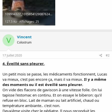
109994327_10158541290876240_8304236040145677260_o.jpg
127.5 Ko · Affichages: 25
Vincent
V
Colostrum
17 Juillet 2020
#2
4. Éveillé sans pleurer.
Un petit mois se passe, les médicaments fonctionnent, Lucas
va mieux, c'est pas encore ça, mais il va mieux.
Il y a même
des moments ou il est éveillé sans pleurer.
On vide des flacons de gaviscon à une vitesse folle. On lui
tapisse l'estomac en continu. Et on essaye le biberon: qu'il
refuse en bloc. Lait de maman ou lait artificiel, chaud ou
température ambiante.. c'est non.
Deuxième visite chez le pédiatre. Il nous reconduit les