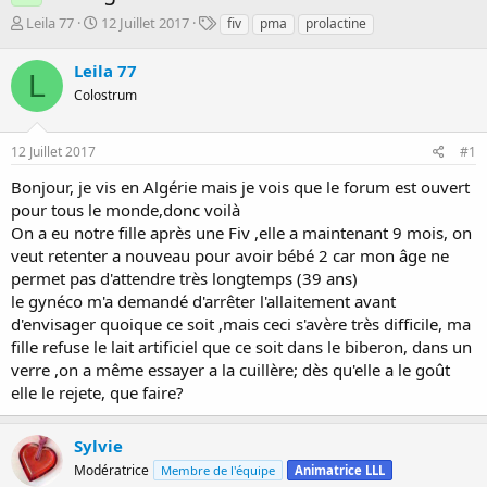
D
D
T
Leila 77
12 Juillet 2017
fiv
pma
prolactine
é
a
a
m
t
g
Leila 77
L
a
e
s
Colostrum
r
d
r
e
é
d
12 Juillet 2017
#1
e
é
p
b
Bonjour, je vis en Algérie mais je vois que le forum est ouvert
a
u
pour tous le monde,donc voilà
r
t
On a eu notre fille après une Fiv ,elle a maintenant 9 mois, on
veut retenter a nouveau pour avoir bébé 2 car mon âge ne
permet pas d'attendre très longtemps (39 ans)
le gynéco m'a demandé d'arrêter l'allaitement avant
d'envisager quoique ce soit ,mais ceci s'avère très difficile, ma
fille refuse le lait artificiel que ce soit dans le biberon, dans un
verre ,on a même essayer a la cuillère; dès qu'elle a le goût
elle le rejete, que faire?
Sylvie
Modératrice
Membre de l'équipe
Animatrice LLL