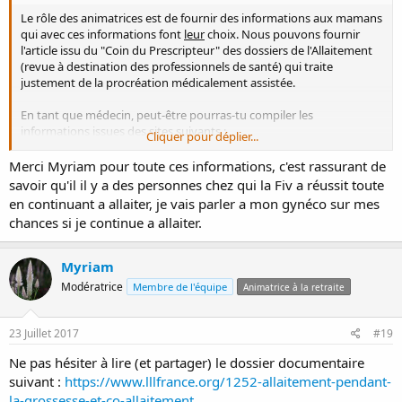
Le rôle des animatrices est de fournir des informations aux mamans
qui avec ces informations font
leur
choix. Nous pouvons fournir
l'article issu du "Coin du Prescripteur" des dossiers de l'Allaitement
(revue à destination des professionnels de santé) qui traite
justement de la procréation médicalement assistée.
En tant que médecin, peut-être pourras-tu compiler les
informations issues des sites suivants :
Cliquer pour déplier...
- le CRAT : Centre de Référence sur les Agents Tératogènes (de
l'Hôpital Armand Trousseau à Paris)
Merci Myriam pour toute ces informations, c'est rassurant de
http://lecrat.fr/sommaireFR.php
savoir qu'il il y a des personnes chez qui la Fiv a réussit toute
- LactMed (base de données du programme ToxNet qui est géré par
en continuant a allaiter, je vais parler a mon gynéco sur mes
le Programme d'information sur la toxicologie et l'hygiène du milieu
chances si je continue a allaiter.
(PIEST) de la Division des services d'information spécialisés (SIS) de
la National Library of Medicine (NLM)).
https://toxnet.nlm.nih.gov/newtoxnet/lactmed.htm
Myriam
- la base de données e-lactancia (initialement conçue par les
Modératrice
Membre de l'équipe
Animatrice à la retraite
pédiatres de l'hôpital Marina Alta d'Alicante, en Espagne et
maintenue à jour par l'APILAM, Association pour la promotion et la
recherche culturelle et scientifique de l'allaitement maternel) la base
23 Juillet 2017
#19
de données est disponible en anglais et en espagnol :
http://e-
lactancia.org/
Ne pas hésiter à lire (et partager) le dossier documentaire
- la base de données Cybèle de la faculté des sciences
suivant :
https://www.lllfrance.org/1252-allaitement-pendant-
pharmaceutiques de Leuven en Belgique :
la-grossesse-et-co-allaitement