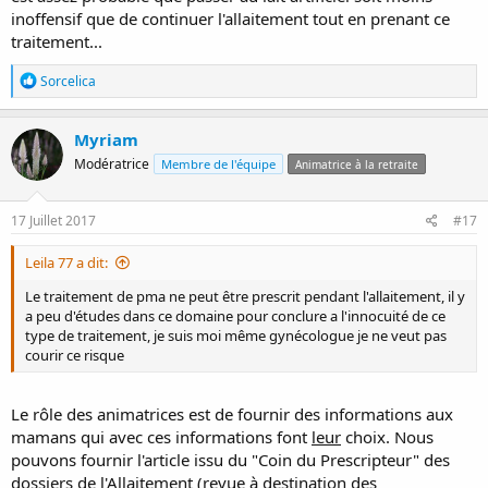
inoffensif que de continuer l'allaitement tout en prenant ce
traitement...
R
Sorcelica
é
a
c
Myriam
t
Modératrice
Membre de l'équipe
i
Animatrice à la retraite
o
n
s
17 Juillet 2017
#17
:
Leila 77 a dit:
Le traitement de pma ne peut être prescrit pendant l'allaitement, il y
a peu d'études dans ce domaine pour conclure a l'innocuité de ce
type de traitement, je suis moi même gynécologue je ne veut pas
courir ce risque
Le rôle des animatrices est de fournir des informations aux
mamans qui avec ces informations font
leur
choix. Nous
pouvons fournir l'article issu du "Coin du Prescripteur" des
dossiers de l'Allaitement (revue à destination des