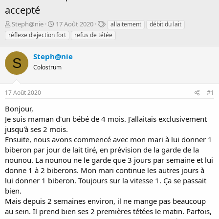
accepté
D
D
T
Steph@nie
17 Août 2020
allaitement
débit du lait
é
a
a
réflexe d'ejection fort
refus de tétée
m
t
g
a
e
s
Steph@nie
r
d
S
r
Colostrum
e
é
d
e
é
17 Août 2020
#1
p
b
a
u
Bonjour,
r
t
Je suis maman d'un bébé de 4 mois. J'allaitais exclusivement
jusqu'à ses 2 mois.
Ensuite, nous avons commencé avec mon mari à lui donner 1
biberon par jour de lait tiré, en prévision de la garde de la
nounou. La nounou ne le garde que 3 jours par semaine et lui
donne 1 à 2 biberons. Mon mari continue les autres jours à
lui donner 1 biberon. Toujours sur la vitesse 1. Ça se passait
bien.
Mais depuis 2 semaines environ, il ne mange pas beaucoup
au sein. Il prend bien ses 2 premières tétées le matin. Parfois,