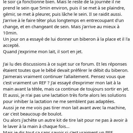
le soir ça fonctionne bien. Mais le reste de la journée il ne
prend le sein que 5min environ, puis il se met à se plaindre,
gémir, se met à pleurer, puis lâche le sein. Il se raidit aussi.
J'arrive à le faire téter plus longtemps en entrecoupant d'un
change, et en changeant de sein. Mais j'arrive au mieux à
10min.
Un jour on a essayé de lui donner un biberon à la place et il l'a
accepté.
Quand j'exprime mon lait, il sort en jet.
J'ai lu des discussions à ce sujet sur ce forum. Et les réponses
étaient toutes que le bébé devait préférer le débit du biberon.
J'aimerais vraiment continuer l'allaitement. Pensez vous que
c'est vraiment un REF ? J'ai essayé d'exprimer mon lait à la
main avant la tétée, mais ca continue de toujours sortir en jet.
Et aussi, je n'ai pas une lactation très forte alors les solutions
pour inhiber la lactation ne me semblent pas adaptées.
Aussi je ne me vois pas tirer mon lait avant avec la machine,
car c'est beaucoup de boulot.
Ou alors j'achète un autre kit de tire lait pour ne pas à avoir à
le laver à la main à chaque fois...
Mais je dis tout ça sans savoir si c'est vraiment un REF.