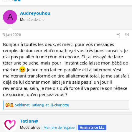
Audreyouhou
A
Montée de lait
3 Juin 2026
#4
Bonjour à toutes les deux, et merci pour vos messages
remplis de douceur et d'empathie,et vos très bons conseils. Je
n'ai pas pu aller à une réunion encore. Et j'ai essayé de faire
téter une peluche, mais pour l'instant cela laisse mon bébé de
marbre
Je tire mon lait en parallèle et l'allaitement s'est
maintenant transformé en tire-allaitement total. Je me satisfait
déjà de lui donner mon lait ! Je ne sais pas si un jour il
reviendra au sein, je me dis qu'à force il va perdre son réflexe
de succion, qu'en pensez-vous ?
R
Sekhmet
,
Tatian@
et
lili-charlotte
é
a
c
Tatian@
t
Modératrice
Membre de l'équipe
Animatrice LLL
i