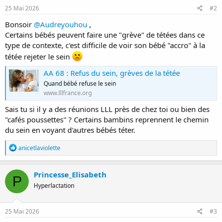
s
25 Mai 2026
#2
:
Bonsoir
@Audreyouhou
,
Certains bébés peuvent faire une "grève" de tétées dans ce
type de contexte, c'est difficile de voir son bébé "accro" à la
tétée rejeter le sein
AA 68 : Refus du sein, grèves de la tétée
Quand bébé refuse le sein
www.lllfrance.org
Sais tu si il y a des réunions LLL près de chez toi ou bien des
"cafés poussettes" ? Certains bambins reprennent le chemin
du sein en voyant d'autres bébés téter.
R
anicetlaviolette
é
a
c
Princesse_Elisabeth
P
t
Hyperlactation
i
o
n
s
25 Mai 2026
#3
: