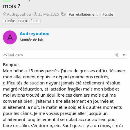
mois ?
D
D
T
Audreyouhou
25 Mai 2026
#arretallaitement
#triste
é
a
a
confusion sein-tétine
m
t
g
a
e
s
Audreyouhou
r
d
A
r
Montée de lait
e
é
d
e
é
25 Mai 2026
#1
p
b
a
u
Bonjour,
r
t
Mon bébé a 15 mois passés. J'ai eu de grosses difficultés avec
mon allaitement depuis le départ (mamelons rentrés,
difficultés de succion n'ayant jamais été réellement résolue
malgré rééducation, et lactation fragile) mais mon bébé et
moi avions trouvé un équilibre ces derniers mois qui me
convenait bien : j'alternais tire allaitement en journée et
allaitement la nuit, le matin et le soir, et à d'autres moments
pour les câlins. Je me voyais presque aller jusqu'à un
allaitement long tellement il semblait accroc au sein pour
faire un câlin, s'endormir, etc. Sauf que.. il y a un mois, il m'a