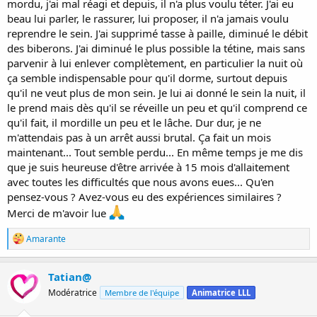
mordu, j'ai mal réagi et depuis, il n'a plus voulu téter. J'ai eu
beau lui parler, le rassurer, lui proposer, il n'a jamais voulu
reprendre le sein. J'ai supprimé tasse à paille, diminué le débit
des biberons. J'ai diminué le plus possible la tétine, mais sans
parvenir à lui enlever complètement, en particulier la nuit où
ça semble indispensable pour qu'il dorme, surtout depuis
qu'il ne veut plus de mon sein. Je lui ai donné le sein la nuit, il
le prend mais dès qu'il se réveille un peu et qu'il comprend ce
qu'il fait, il mordille un peu et le lâche. Dur dur, je ne
m'attendais pas à un arrêt aussi brutal. Ça fait un mois
maintenant... Tout semble perdu... En même temps je me dis
que je suis heureuse d'être arrivée à 15 mois d'allaitement
avec toutes les difficultés que nous avons eues... Qu'en
pensez-vous ? Avez-vous eu des expériences similaires ?
Merci de m'avoir lue
R
Amarante
é
a
c
Tatian@
t
Modératrice
Membre de l'équipe
Animatrice LLL
i
o
n