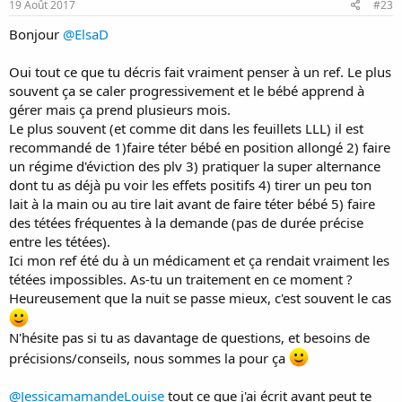
s
19 Août 2017
#23
:
Bonjour
@ElsaD
Oui tout ce que tu décris fait vraiment penser à un ref. Le plus
souvent ça se caler progressivement et le bébé apprend à
gérer mais ça prend plusieurs mois.
Le plus souvent (et comme dit dans les feuillets LLL) il est
recommandé de 1)faire téter bébé en position allongé 2) faire
un régime d'éviction des plv 3) pratiquer la super alternance
dont tu as déjà pu voir les effets positifs 4) tirer un peu ton
lait à la main ou au tire lait avant de faire téter bébé 5) faire
des tétées fréquentes à la demande (pas de durée précise
entre les tétées).
Ici mon ref été du à un médicament et ça rendait vraiment les
tétées impossibles. As-tu un traitement en ce moment ?
Heureusement que la nuit se passe mieux, c'est souvent le cas
N'hésite pas si tu as davantage de questions, et besoins de
précisions/conseils, nous sommes la pour ça
@JessicamamandeLouise
tout ce que j'ai écrit avant peut te