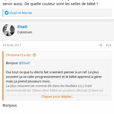
servir aussi. De quelle couleur sont les selles de bébé ?
R
ElsaD
et
Marnie
é
a
c
ElsaD
t
Colostrum
i
o
n
s
19 Août 2017
#24
:
Christine13 a dit:
Bonjour
@ElsaD
Oui tout ce que tu décris fait vraiment penser à un ref. Le plus
souvent ça se caler progressivement et le bébé apprend à gérer
mais ça prend plusieurs mois.
Le plus souvent (et comme dit dans les feuillets LLL) il est
recommandé de 1)faire téter bébé en position allongé 2) faire un
régime d'éviction des plv 3) pratiquer la super alternance dont tu as
Cliquer pour déplier...
déjà pu voir les effets positifs 4) tirer un peu ton lait à la main ou au
tire lait avant de faire téter bébé 5) faire des tétées fréquentes à la
Bonjour,
demande (pas de durée précise entre les tétées).
Ici mon ref été du à un médicament et ça rendait vraiment les tétées