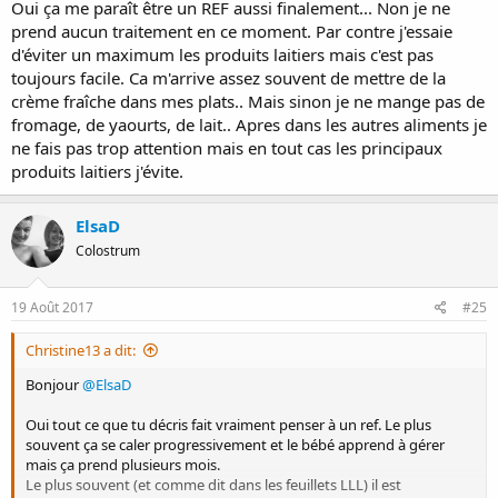
Oui ça me paraît être un REF aussi finalement... Non je ne
impossibles. As-tu un traitement en ce moment ?
prend aucun traitement en ce moment. Par contre j'essaie
Heureusement que la nuit se passe mieux, c'est souvent le cas
d'éviter un maximum les produits laitiers mais c'est pas
N'hésite pas si tu as davantage de questions, et besoins de
toujours facile. Ca m'arrive assez souvent de mettre de la
précisions/conseils, nous sommes la pour ça
crème fraîche dans mes plats.. Mais sinon je ne mange pas de
fromage, de yaourts, de lait.. Apres dans les autres aliments je
@JessicamamandeLouise
tout ce que j'ai écrit avant peut te servir
aussi. De quelle couleur sont les selles de bébé ?
ne fais pas trop attention mais en tout cas les principaux
produits laitiers j'évite.
ElsaD
Colostrum
19 Août 2017
#25
Christine13 a dit:
Bonjour
@ElsaD
Oui tout ce que tu décris fait vraiment penser à un ref. Le plus
souvent ça se caler progressivement et le bébé apprend à gérer
mais ça prend plusieurs mois.
Le plus souvent (et comme dit dans les feuillets LLL) il est