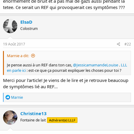
énormément de bruit et à pas mal de gazs aussi pendant la
tetee. Ce serait un REF qui provoquerait ces symptômes ???
ElsaD
Colostrum
19 Août 2017
#22
Marnie a dit:
Je pense aussi à un REF dans ton cas,
@JessicamamandeLouise
.
LLL
en parle ici
: est-ce que ça pourrait expliquer les choses pour toi ?
Merci pour l'article! Je viens de le lire et je retrouve beaucoup
de symptômes lié au REF...
R
Marnie
é
a
c
Christine13
t
Fontaine de lait
Adhérent(e) LLLF
i
o
n