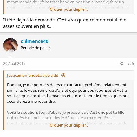
recommandé de 1)faire téter bébé en position allongé 2) faire un
régime d'éviction des plv 3) pratiquer la super alternance dont tu as
Cliquer pour déplier...
déjà pu voir les effets positifs 4) tirer un peu ton lait à la main ou au
tire lait avant de faire téter bébé 5) faire des tétées fréquentes à la
Il tète déjà à la demande. C'est vrai qu'en ce moment il tète
demande (pas de durée précise entre les tétées).
assez souvent en plus...
Ici mon ref été du à un médicament et ça rendait vraiment les tétées
impossibles. As-tu un traitement en ce moment ?
clémence40
Heureusement que la nuit se passe mieux, c'est souvent le cas
N'hésite pas si tu as davantage de questions, et besoins de
Période de pointe
précisions/conseils, nous sommes la pour ça
20 Août 2017
#26
@JessicamamandeLouise
tout ce que j'ai écrit avant peut te servir
aussi. De quelle couleur sont les selles de bébé ?
JessicamamandeLouise a dit:
Bonjour, je me permets de réagir car j'ai un problème relativement
similaire. Je vous remercie d'ors et déjà pour vos réponses et votre
soutien qui seront les bienvenus et surtout pour le temps que vous
accorderez à me répondre.
Voilà la situation: tout d'abord je précise, que c'est une petite fille
qui a très bien pris le sein des le début. C'est ma première et
pourtant tous les signaux étaient aux verts. Bébé tète bien, pas de
Cliquer pour déplier...
crevasse, du lait ! Bref tout était parfait.
Et pourtant des problèmes de régurgitations sont Survenues, de