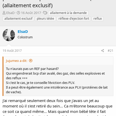
(allaitement exclusif)
D
D
T
ElsaD
16 Août 2017
allaitement à la demande
é
a
a
allaitement exclusif
pleurs tétée
réflexe d'ejection fort
reflux
m
t
g
a
e
s
r
ElsaD
d
r
e
Colostrum
é
d
e
é
p
b
19 Août 2017
#21
a
u
r
t
Jujumeo a dit:
Tu n'aurais pas un REF par hasard?
Qui engendrerait bcp d'air avalé, des gaz, des selles explosives et
des reflux +++
Si c'est le cas, je te conseille l'éviction des PLV.
Il a peut-être également une intolérance aux PLV (protéines de lait
de vache).
J'ai remarqué seulement deux fois que j'avais un jet au
moment où il s'est retiré du sein... Ca m'étonne beaucoup que
ce soit ca quand même... Mais quand mon bébé tète il fait