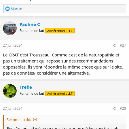
R
Marnie
é
a
c
Pauline C
t
Fontaine de lait
Adhérent(e) LLLF
i
o
n
s
27 Juin 2024
#27
:
Le CRAT c'est Trousseau. Comme c'est de la naturopathie et
pas un traitement qui repose sur des recommandations
opposables, ils vont répondre la même chose que sur le site,
pas de données/ considérer une alternative.
Trefle
Fontaine de lait
Adhérent(e) LLLF
27 Juin 2024
#28
Sekhmet a dit:
Bon c'est quand même rassurant si tu as un médecin qui te dit ok