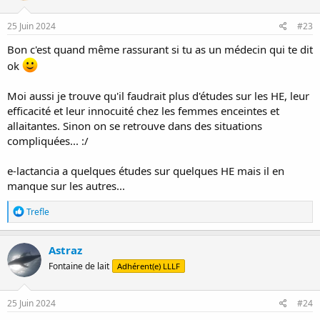
o
n
s
25 Juin 2024
#23
:
Bon c'est quand même rassurant si tu as un médecin qui te dit
ok
Moi aussi je trouve qu'il faudrait plus d'études sur les HE, leur
efficacité et leur innocuité chez les femmes enceintes et
allaitantes. Sinon on se retrouve dans des situations
compliquées... :/
e-lactancia a quelques études sur quelques HE mais il en
manque sur les autres...
R
Trefle
é
a
c
Astraz
t
Fontaine de lait
Adhérent(e) LLLF
i
o
n
s
25 Juin 2024
#24
: