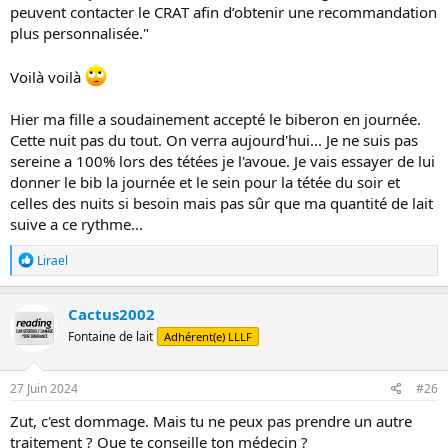
peuvent contacter le CRAT afin d’obtenir une recommandation
plus personnalisée."
Voilà voilà
Hier ma fille a soudainement accepté le biberon en journée.
Cette nuit pas du tout. On verra aujourd'hui... Je ne suis pas
sereine a 100% lors des tétées je l'avoue. Je vais essayer de lui
donner le bib la journée et le sein pour la tétée du soir et
celles des nuits si besoin mais pas sûr que ma quantité de lait
suive a ce rythme...
R
Lirael
é
a
c
Cactus2002
t
Fontaine de lait
Adhérent(e) LLLF
i
o
n
s
27 Juin 2024
#26
:
Zut, c'est dommage. Mais tu ne peux pas prendre un autre
traitement ? Que te conseille ton médecin ?