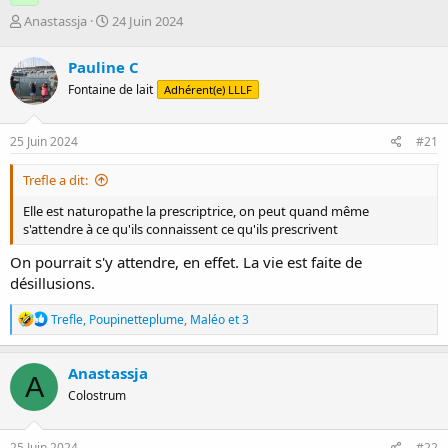
D
D
Anastassja
24 Juin 2024
é
a
m
t
Pauline C
a
e
Fontaine de lait
Adhérent(e) LLLF
r
d
r
e
é
d
25 Juin 2024
#21
e
é
p
b
Trefle a dit:
a
u
r
t
Elle est naturopathe la prescriptrice, on peut quand même
s'attendre à ce qu'ils connaissent ce qu'ils prescrivent
On pourrait s'y attendre, en effet. La vie est faite de
désillusions.
R
Trefle
,
Poupinetteplume
,
Maléo
et 3
é
a
c
Anastassja
A
t
Colostrum
i
o
n
s
25 Juin 2024
#22