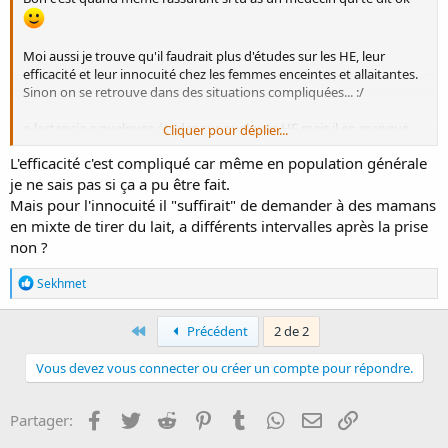
Moi aussi je trouve qu'il faudrait plus d'études sur les HE, leur
efficacité et leur innocuité chez les femmes enceintes et allaitantes.
Sinon on se retrouve dans des situations compliquées... :/
e-lactancia a quelques études sur quelques HE mais il en manque
Cliquer pour déplier...
sur les autres...
L'efficacité c'est compliqué car même en population générale
je ne sais pas si ça a pu être fait.
Mais pour l'innocuité il "suffirait" de demander à des mamans
en mixte de tirer du lait, a différents intervalles après la prise
non ?
R
Sekhmet
é
a
c
First
Précédent
2 de 2
t
i
Vous devez vous connecter ou créer un compte pour répondre.
o
n
s
Facebook
Twitter
Reddit
Pinterest
Tumblr
WhatsApp
E-mail
Lien
Partager:
: