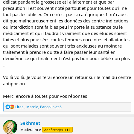
délicat pendant la grossesse et l'allaitement et que par
précaution il est souvent noté partout et pour toutes qu'il ne
faut pas les utiliser. Or ce n'est pas si catégorique. Il m'a aussi
dit que malheureusement les données des contre indications
ou interdiction sont faibles peu importe la substance ou le
médicament et qu'il faudrait vraiment que des études soient
faites et plus poussées car les femmes enceintes et allaitantes
qui sont malades sont souvent très anxieuses au moindre
traitement à prendre quitte à faire passer leur santé en
deuxième ce qui finalement n'est pas bon pour bébé non plus
...
Voilà voilà. Je vous ferai encore un retour sur le mail du centre
antipoison.
Merci encore à toutes pour vos réponses
R
Lirael
,
Marnie
,
Pangolin
et 6
é
a
c
Sekhmet
t
Modératrice
Adhérent(e) LLLF
i