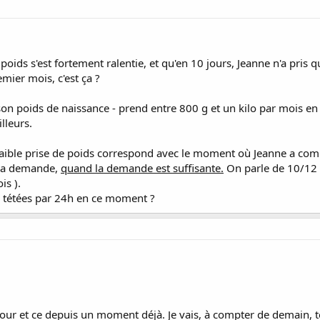
oids s'est fortement ralentie, et qu'en 10 jours, Jeanne n'a pris q
mier mois, c'est ça ?
t son poids de naissance - prend entre 800 g et un kilo par mois
lleurs.
faible prise de poids correspond avec le moment où Jeanne a com
à la demande,
quand la demande est suffisante.
On parle de 10/12 t
is ).
e tétées par 24h en ce moment ?
 jour et ce depuis un moment déjà. Je vais, à compter de demain, 