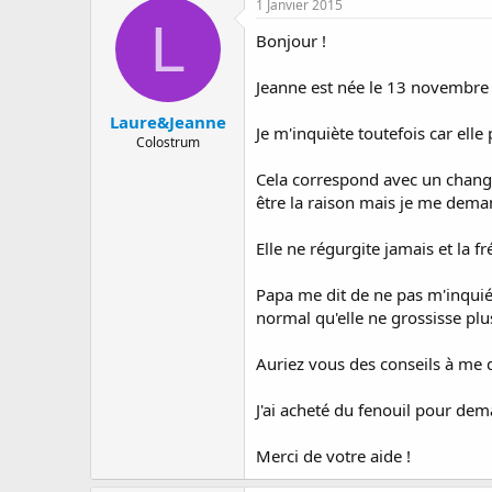
1 Janvier 2015
a
e
s
L
r
d
Bonjour !
r
e
é
d
Jeanne est née le 13 novembre 
e
é
p
b
Laure&Jeanne
Je m'inquiète toutefois car elle
a
u
Colostrum
r
t
Cela correspond avec un change
être la raison mais je me dema
Elle ne régurgite jamais et la f
Papa me dit de ne pas m'inquiéte
normal qu'elle ne grossisse plus 
Auriez vous des conseils à me 
J'ai acheté du fenouil pour dem
Merci de votre aide !