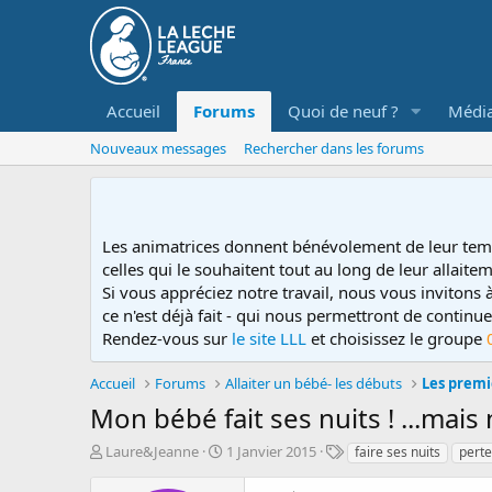
Accueil
Forums
Quoi de neuf ?
Médi
Nouveaux messages
Rechercher dans les forums
Les animatrices donnent bénévolement de leur tem
celles qui le souhaitent tout au long de leur allaitem
Si vous appréciez notre travail, nous vous invitons
ce n'est déjà fait - qui nous permettront de contin
Rendez-vous sur
le site LLL
et choisissez le groupe
Accueil
Forums
Allaiter un bébé- les débuts
Les premi
Mon bébé fait ses nuits ! ...mais
D
D
T
Laure&Jeanne
1 Janvier 2015
faire ses nuits
perte
é
a
a
m
t
g