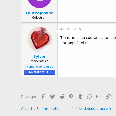
Laure&Jeanne
Colostrum
4 Janvier 2015
Tiens nous au courant si tu le s
Courage à toi !
Sylvie
Modératrice
Membre de l'équipe
Animatrice LLL
Facebook
Twitter
Reddit
Pinterest
Tumblr
WhatsApp
E-mail
Li
Partager:
Accueil
Forums
Allaiter un bébé- les débuts
Les premi