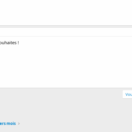
ouhaites !
Vou
en
ers mois