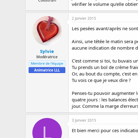
Colostrum
vérifier le volume qu'elle obtien
2 Janvier 2015
Les pesées avant/après ne sont 
Ainsi, une tétée le matin sera 
aucune indication de nombre de c
Sylvie
Modératrice
C'est comme si toi, tu buvais un
Membre de l'équipe
Tu prends un bol de crème fraic
Animatrice LLL
Or, au bout du compte, c'est en
Tu vois ce que je veux dire ?
Penses-tu pouvoir augmenter le 
quatre jours : les balances éle
jour. Comme la marge d'erreurs 
3 Janvier 2015
L
Et bien merci pour ces indicati