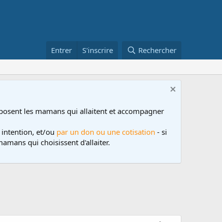
Entrer
S'inscrire
Rechercher
posent les mamans qui allaitent et accompagner
 intention, et/ou
par un don ou une cotisation
- si
amans qui choisissent d'allaiter.