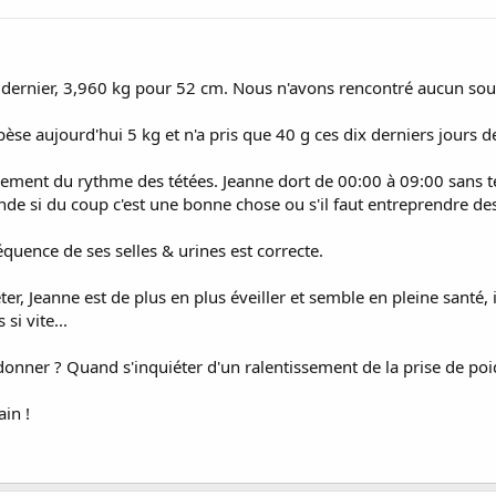
dernier, 3,960 kg pour 52 cm. Nous n'avons rencontré aucun souci 
 pèse aujourd'hui 5 kg et n'a pris que 40 g ces dix derniers jours de
ment du rythme des tétées. Jeanne dort de 00:00 à 09:00 sans tét
nde si du coup c'est une bonne chose ou s'il faut entreprendre d
réquence de ses selles & urines est correcte.
r, Jeanne est de plus en plus éveiller et semble en pleine santé, i
si vite...
donner ? Quand s'inquiéter d'un ralentissement de la prise de poi
ain !