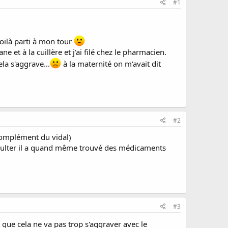
#1
ilà parti à mon tour
 et à la cuillère et j'ai filé chez le pharmacien.
a s'aggrave...
à la maternité on m'avait dit
#2
n complément du vidal)
 consulter il a quand même trouvé des médicaments
#3
 que cela ne va pas trop s'aggraver avec le