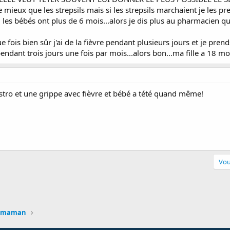
ieux que les strepsils mais si les strepsils marchaient je les pren
les bébés ont plus de 6 mois...alors je dis plus au pharmacien que 
e fois bien sûr j'ai de la fièvre pendant plusieurs jours et je prend
ndant trois jours une fois par mois...alors bon...ma fille a 18 moi
astro et une grippe avec fièvre et bébé a tété quand même!
Vou
en
a maman