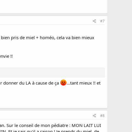
#7
 et bien pris de miel + homéo, cela va bien mieux
nvie !!
ir donner du LA à cause de ça
...tant mieux !! et
#8
r an. Sur le conseil de mon pédiatre : MON LAIT LUI
 je sais qu'il a raison ! Je prends du miel, de