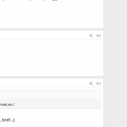
#4
#5
amais eu !
bref...)