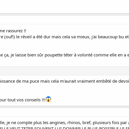
e rassurez !!
èvre (ouf!) le réveil a été dur mais cela va mieux, j'ai beaucoup bu
a, je laisse bien sûr poupette téter à volonté comme elle en a e
 naissance de ma puce mais cela m'aurait vraiment embêté de devo
ur tout vos conseils !!!
le, je ne compte plus les angines, rhinos, bref, plusieurs fois pa
LE VEUT TETER SOUVENT LUI DONNER LE PLUS POSSIBLE LE SEIN. Et