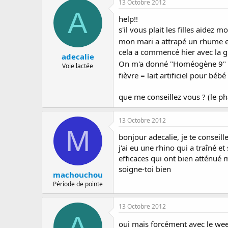
13 Octobre 2012
a
e
s
A
r
d
help!!
r
e
s'il vous plait les filles aidez mo
é
d
mon mari a attrapé un rhume e
e
é
cela a commencé hier avec la gor
p
b
adecalie
a
u
On m'a donné "Homéogène 9" ho
Voie lactée
r
t
fièvre = lait artificiel pour bébé
que me conseillez vous ? (le ph
13 Octobre 2012
M
bonjour adecalie, je te conseill
j'ai eu une rhino qui a traîné 
efficaces qui ont bien atténué
soigne-toi bien
machouchou
Période de pointe
13 Octobre 2012
A
oui mais forcément avec le we