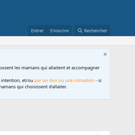
Entrer
S'inscrire
Rechercher
posent les mamans qui allaitent et accompagner
 intention, et/ou
par un don ou une cotisation
- si
amans qui choisissent d'allaiter.