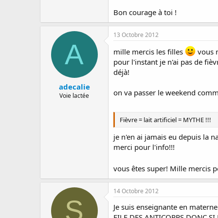
Bon courage à toi !
13 Octobre 2012
A
mille mercis les filles
vous m
pour l'instant je n'ai pas de fi
déjà!
adecalie
on va passer le weekend comme ç
Voie lactée
Fièvre = lait artificiel = MYTHE !!!
je n'en ai jamais eu depuis la
merci pour l'info!!!
vous êtes super! Mille mercis po
14 Octobre 2012
S
Je suis enseignante en maternel
FILE DES ANTICORPS DONC SI EL