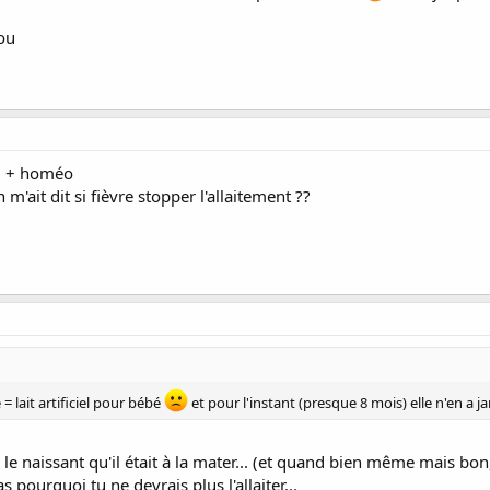
ou
el + homéo
 m'ait dit si fièvre stopper l'allaitement ??
 = lait artificiel pour bébé
et pour l'instant (presque 8 mois) elle n'en a j
 le naissant qu'il était à la mater... (et quand bien même mais bon, 
as pourquoi tu ne devrais plus l'allaiter...