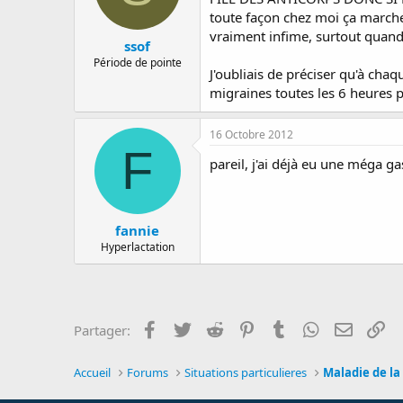
toute façon chez moi ça marche m
vraiment infime, surtout quand 
ssof
Période de pointe
J'oubliais de préciser qu'à chaqu
migraines toutes les 6 heures pe
16 Octobre 2012
F
pareil, j'ai déjà eu une méga g
fannie
Hyperlactation
Facebook
Twitter
Reddit
Pinterest
Tumblr
WhatsApp
E-mail
Li
Partager:
Accueil
Forums
Situations particulieres
Maladie de l