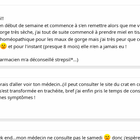
i!!
n début de semaine et commence à s'en remettre alors que me vo
ge très sèche, j'ai tout de suite commencé à prendre miel en tisane
méopathique pour les maux de gorge mais j'ai très peur que cel
et pour l'instant (presque 8 mois) elle n'en a jamais eu !
armacien m'a déconseillé strepsil*...)
erais d'aller voir ton médecin..(il peut consulter le site du crat e
et s'est transformée en trachéite, bref j'ai enfin pris le temps de
 mes symptômes !
ek end...mon médecin ne consulte pas le samedi
donc j'espère