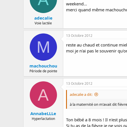
weekend...
merci quand même machouch
adecalie
Voie lactée
13 Octobre 2012
M
reste au chaud et continue mi
moi je n'ai pas le souvenir qu'on
machouchou
Période de pointe
13 Octobre 2012
A
adecalie a dit:
à la maternité on m'avait dit fièvre
AnnabeLLLe
Hyperlactation
Ton bébé a 8 mois ! Il n'est plus
Si tu as de la fièvre je ne vois p