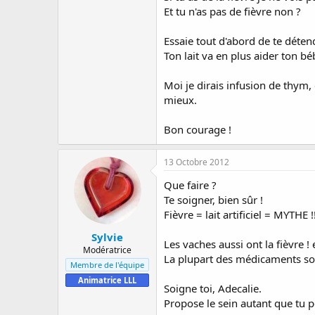
Et tu n'as pas de fièvre non ?
Essaie tout d'abord de te détend
Ton lait va en plus aider ton b
Moi je dirais infusion de thym,
mieux.
Bon courage !
13 Octobre 2012
Que faire ?
Te soigner, bien sûr !
Fièvre = lait artificiel = MYTHE !!
Sylvie
Les vaches aussi ont la fièvre ! 
Modératrice
La plupart des médicaments sont 
Membre de l'équipe
Animatrice LLL
Soigne toi, Adecalie.
Propose le sein autant que tu 