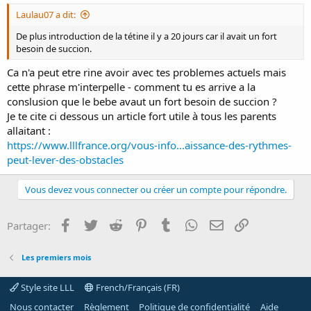
Laulau07 a dit:
De plus introduction de la tétine il y a 20 jours car il avait un fort
besoin de succion.
Ca n'a peut etre rine avoir avec tes problemes actuels mais
cette phrase m'interpelle - comment tu es arrive a la
conslusion que le bebe avaut un fort besoin de succion ?
Je te cite ci dessous un article fort utile à tous les parents
allaitant :
https://www.lllfrance.org/vous-info...aissance-des-rythmes-
peut-lever-des-obstacles
Vous devez vous connecter ou créer un compte pour répondre.
Facebook
Twitter
Reddit
Pinterest
Tumblr
WhatsApp
E-mail
Lien
Partager:
Les premiers mois
Style site LLL
French/Français (FR)
Nous contacter
Règlement
Politique de confidentialité
Aide