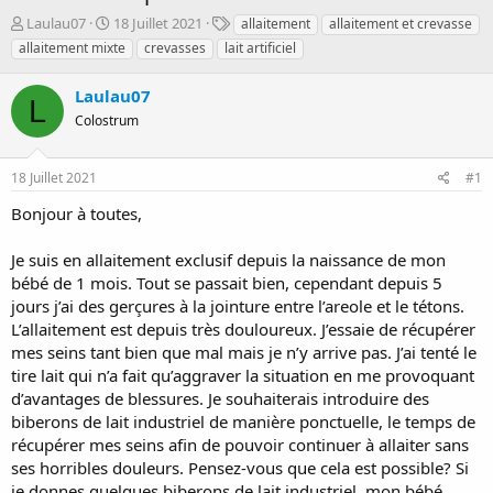
D
D
T
Laulau07
18 Juillet 2021
allaitement
allaitement et crevasse
é
a
a
allaitement mixte
crevasses
lait artificiel
m
t
g
a
e
s
Laulau07
r
d
L
r
Colostrum
e
é
d
e
é
18 Juillet 2021
#1
p
b
a
u
Bonjour à toutes,
r
t
Je suis en allaitement exclusif depuis la naissance de mon
bébé de 1 mois. Tout se passait bien, cependant depuis 5
jours j’ai des gerçures à la jointure entre l’areole et le tétons.
L’allaitement est depuis très douloureux. J’essaie de récupérer
mes seins tant bien que mal mais je n’y arrive pas. J’ai tenté le
tire lait qui n’a fait qu’aggraver la situation en me provoquant
d’avantages de blessures. Je souhaiterais introduire des
biberons de lait industriel de manière ponctuelle, le temps de
récupérer mes seins afin de pouvoir continuer à allaiter sans
ses horribles douleurs. Pensez-vous que cela est possible? Si
je donnes quelques biberons de lait industriel, mon bébé