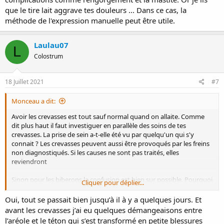
que le tire lait aggrave tes douleurs ... Dans ce cas, la
méthode de l'expression manuelle peut être utile.
Laulau07
L
Colostrum
18 Juillet 2021
#7
Monceau a dit:
Avoir les crevasses est tout sauf normal quand on allaite. Comme
dit plus haut il faut investiguer en parallèle des soins de tes
crevasses. La prise de sein a-t-elle été vu par quelqu'un qui s'y
connait ? Les crevasses peuvent aussi être provoqués par les freins
non diagnostiqués. Si les causes ne sont pas traités, elles
reviendront
Sinon pour les biberons la confusion est bien sur possible. Pourquoi
Cliquer pour déplier...
tu veux absolument donner les biberons ? Il existe un tas d'autre
moyens pour donner le lait en solution de secours. On y pense pas
Oui, tout se passait bien jusqu’à il à y a quelques jours. Et
du tout en pensant que le biberon est la seule solution, mais c'est
avant les crevasses j’ai eu quelques démangeaisons entre
faux. Il y a la cuillère, le gobelet, la tasse, la seringue, le DAL,...
l’aréole et le téton qui s’est transformé en petite blessures