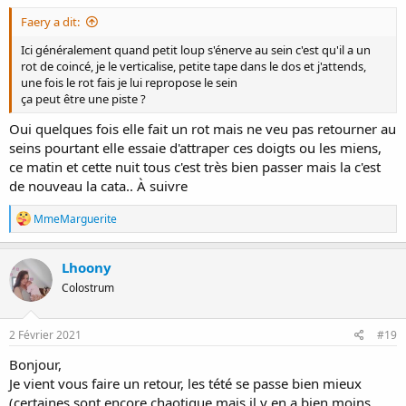
Faery a dit:
Ici généralement quand petit loup s'énerve au sein c'est qu'il a un
rot de coincé, je le verticalise, petite tape dans le dos et j'attends,
une fois le rot fais je lui repropose le sein
ça peut être une piste ?
Oui quelques fois elle fait un rot mais ne veu pas retourner au
seins pourtant elle essaie d'attraper ces doigts ou les miens,
ce matin et cette nuit tous c'est très bien passer mais la c'est
de nouveau la cata.. À suivre
R
MmeMarguerite
é
a
c
Lhoony
t
Colostrum
i
o
n
s
2 Février 2021
#19
:
Bonjour,
Je vient vous faire un retour, les tété se passe bien mieux
(certaines sont encore chaotique mais il y en a bien moins