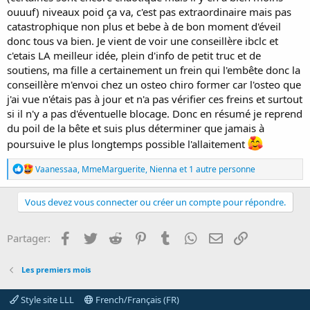
ouuuf) niveaux poid ça va, c'est pas extraordinaire mais pas
catastrophique non plus et bebe à de bon moment d'éveil
donc tous va bien. Je vient de voir une conseillère ibclc et
c'etais LA meilleur idée, plein d'info de petit truc et de
soutiens, ma fille a certainement un frein qui l'embête donc la
conseillère m'envoi chez un osteo chiro former car l'osteo que
j'ai vue n'étais pas à jour et n'a pas vérifier ces freins et surtout
si il n'y a pas d'éventuelle blocage. Donc en résumé je reprend
du poil de la bête et suis plus déterminer que jamais à
poursuive le plus longtemps possible l'allaitement
R
Vaanessaa
,
MmeMarguerite
,
Nienna
et 1 autre personne
é
a
c
Vous devez vous connecter ou créer un compte pour répondre.
t
i
o
Facebook
Twitter
Reddit
Pinterest
Tumblr
WhatsApp
E-mail
Lien
Partager:
n
s
:
Les premiers mois
Style site LLL
French/Français (FR)