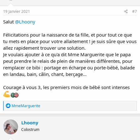
19 Janvier 2021
#7
Salut
@Lhoony
Félicitations pour la naissance de ta fille, et pour tout ce que
tu mets en place pour votre allaitement ! je suis sûre que vous
allez rapidement trouver une solution.
Je voulais ajouter à ce qu'a dit Mme Marguerite que le papa
peut prendre le relais de plein de manières différentes, pour
remplacer ce bibi : portage en écharpe ou porte-bébé, balade
en landau, bain, câlin, chant, berçage...
Courage à vous 3, les premiers mois de bébé sont intenses
R
MmeMarguerite
é
a
c
Lhoony
t
Colostrum
i
o