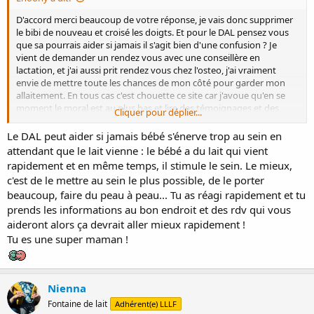
D'accord merci beaucoup de votre réponse, je vais donc supprimer
le bibi de nouveau et croisé les doigts. Et pour le DAL pensez vous
que sa pourrais aider si jamais il s'agit bien d'une confusion ? Je
vient de demander un rendez vous avec une conseillère en
lactation, et j'ai aussi prit rendez vous chez l'osteo, j'ai vraiment
envie de mettre toute les chances de mon côté pour garder mon
allaitement. En tous cas c'est chouette ce site car j'avoue qu'en se
moment le moral est au plus bas et lire des témoignages et des
Cliquer pour déplier...
informations aussi complète ça aide beaucoup
Le DAL peut aider si jamais bébé s'énerve trop au sein en
attendant que le lait vienne : le bébé a du lait qui vient
rapidement et en même temps, il stimule le sein. Le mieux,
c'est de le mettre au sein le plus possible, de le porter
beaucoup, faire du peau à peau... Tu as réagi rapidement et tu
prends les informations au bon endroit et des rdv qui vous
aideront alors ça devrait aller mieux rapidement !
Tu es une super maman !
Nienna
Fontaine de lait
Adhérent(e) LLLF