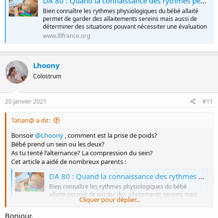
DA 80 : Quand la connaissance des rythmes peut lever des obstacles
Bien connaître les rythmes physiologiques du bébé allaité
permet de garder des allaitements sereins mais aussi de
déterminer des situations pouvant nécessiter une évaluation
www.lllfrance.org
Lhoony
Colostrum
20 Janvier 2021
#11
Tatian@ a dit:
Bonsoir
@Lhoony
, comment est la prise de poids?
Bébé prend un sein ou les deux?
As tu tenté l'alternance? La compression du sein?
Cet article a aidé de nombreux parents :
DA 80 : Quand la connaissance des rythmes peut lever des obstacles
Bien connaître les rythmes physiologiques du bébé
allaité permet de garder des allaitements sereins mais
Cliquer pour déplier...
aussi de déterminer des situations pouvant nécessiter
une évaluation
Bonjour,