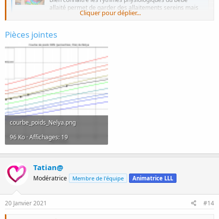
allaité permet de garder des allaitements sereins mais
Cliquer pour déplier...
aussi de déterminer des situations pouvant nécessiter
une évaluation
www.lllfrance.org
Pièces jointes
courbe_poids_Nelya.png
96 Ko · Affichages: 19
Tatian@
Modératrice
Membre de l'équipe
Animatrice LLL
20 Janvier 2021
#14