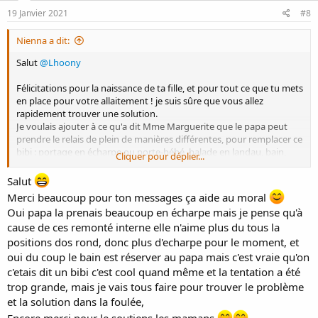
n
s
19 Janvier 2021
#8
:
Nienna a dit:
Salut
@Lhoony
Félicitations pour la naissance de ta fille, et pour tout ce que tu mets
en place pour votre allaitement ! je suis sûre que vous allez
rapidement trouver une solution.
Je voulais ajouter à ce qu'a dit Mme Marguerite que le papa peut
prendre le relais de plein de manières différentes, pour remplacer ce
bibi : portage en écharpe ou porte-bébé, balade en landau, bain,
Cliquer pour déplier...
câlin, chant, berçage...
Salut
Courage à vous 3, les premiers mois de bébé sont intenses
Merci beaucoup pour ton messages ça aide au moral
Oui papa la prenais beaucoup en écharpe mais je pense qu'à
cause de ces remonté interne elle n'aime plus du tous la
positions dos rond, donc plus d'echarpe pour le moment, et
oui du coup le bain est réserver au papa mais c'est vraie qu'on
c'etais dit un bibi c'est cool quand même et la tentation a été
trop grande, mais je vais tous faire pour trouver le problème
et la solution dans la foulée,