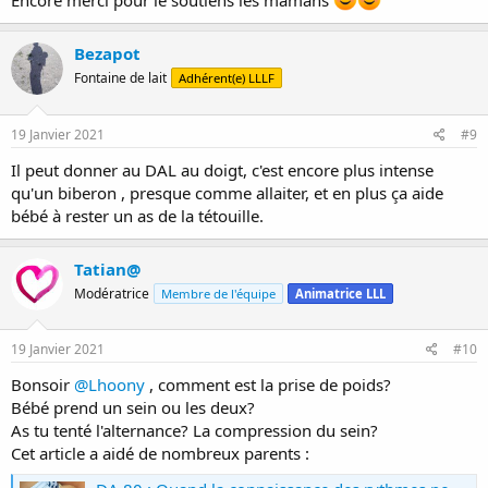
Encore merci pour le soutiens les mamans
Bezapot
Fontaine de lait
Adhérent(e) LLLF
19 Janvier 2021
#9
Il peut donner au DAL au doigt, c'est encore plus intense
qu'un biberon , presque comme allaiter, et en plus ça aide
bébé à rester un as de la tétouille.
Tatian@
Modératrice
Membre de l'équipe
Animatrice LLL
19 Janvier 2021
#10
Bonsoir
@Lhoony
, comment est la prise de poids?
Bébé prend un sein ou les deux?
As tu tenté l'alternance? La compression du sein?
Cet article a aidé de nombreux parents :