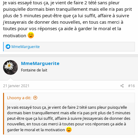
Je vais essayé tous ça, je vient de faire 2 tété sans pleur
puisqu'elle dormais bien tranquillement mais elle n'a pas prit
plus de 5 minutes peut-être que ça lui suffit, affaire à suivre
j'essayerais de donner des nouvelles, en tous cas merci à
toutes pour vos réponses ça aide à garder le moral et la
motivation
R
MmeMarguerite
é
a
c
MmeMarguerite
t
Fontaine de lait
i
o
n
s
21 Janvier 2021
#16
:
Lhoony a dit:
Je vais essayé tous ça, je vient de faire 2 tété sans pleur puisqu'elle
dormais bien tranquillement mais elle n'a pas prit plus de 5 minutes
peut-être que ça lui suffit, affaire à suivre j'essayerais de donner des
nouvelles, en tous cas merci à toutes pour vos réponses ça aide à
garder le moral et la motivation