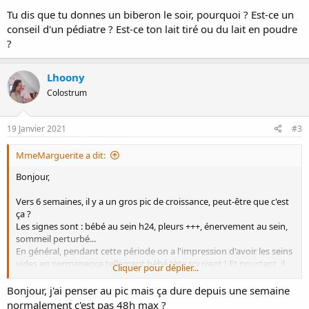
Tu dis que tu donnes un biberon le soir, pourquoi ? Est-ce un
conseil d'un pédiatre ? Est-ce ton lait tiré ou du lait en poudre
?
Lhoony
Colostrum
19 Janvier 2021
#3
MmeMarguerite a dit:
Bonjour,
Vers 6 semaines, il y a un gros pic de croissance, peut-être que c'est
ça ?
Les signes sont : bébé au sein h24, pleurs +++, énervement au sein,
sommeil perturbé...
En général, pendant cette période on a l'impression d'avoir les seins
vides en permanence tellement bébé tète souvent ! Et pourtant, il
Cliquer pour déplier...
ne faut pas se décourager, il est en train de booster la lactation en
envoyant le message à ton corps qu'il faut produire plus parce que
Bonjour, j'ai penser au pic mais ça dure depuis une semaine
la demande explose ! La lactation peut mettre plusieurs jours à
normalement c'est pas 48h max ?