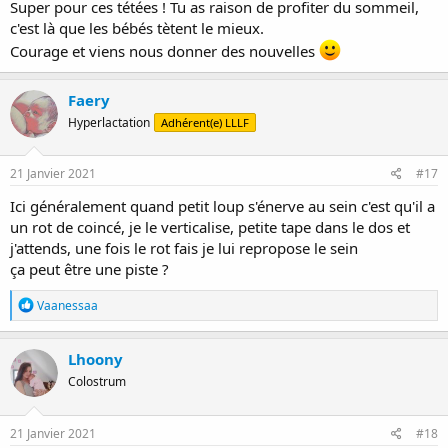
Super pour ces tétées ! Tu as raison de profiter du sommeil,
c'est là que les bébés tètent le mieux.
Courage et viens nous donner des nouvelles
Faery
Hyperlactation
Adhérent(e) LLLF
21 Janvier 2021
#17
Ici généralement quand petit loup s'énerve au sein c'est qu'il a
un rot de coincé, je le verticalise, petite tape dans le dos et
j'attends, une fois le rot fais je lui repropose le sein
ça peut être une piste ?
R
Vaanessaa
é
a
c
Lhoony
t
Colostrum
i
o
n
s
21 Janvier 2021
#18
: