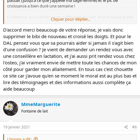
passait (jusqu'à ce que j'appelle ma sage-femme) et le pic de
croissance a bien duré une semaine !
Le biberon, pour éviter toute préférence au sein, il vaut mieux éviter,
Cliquer pour déplier...
surtout si tôt dans l'allaitement. Si toutefois tu veux le garder,
vérifies que la tétine utilisée est bien une tétine à débit nouveau-né
D'accord merci beaucoup de votre réponse, je vais donc
le plus faible possible et que le biberon est donné à l'horizontale
supprimer le bibi de nouveau et croisé les doigts. Et pour le
(lien explicatif plus bas).
DAL pensez vous que sa pourrais aider si jamais il s'agit bien
Si tu as supprimé le biberon un soir, ça ne signifie rien. Comme je l'ai
d'une confusion ? Je vient de demander un rendez vous avec
écrit plus haut, il faut plusieurs jours pour que la lactation s'adapte,
une conseillère en lactation, et j'ai aussi prit rendez vous chez
et c'est pareil pour bébé.. s'il est devenu "fainéant" comme tu dis, il
l'osteo, j'ai vraiment envie de mettre toute les chances de mon
lui faudra plusieurs jours pour se réhabituer à la succion spécifique
au sein et téter à nouveau comme il faut.
côté pour garder mon allaitement. En tous cas c'est chouette
ce site car j'avoue qu'en se moment le moral est au plus bas et
lire des témoignages et des informations aussi complète ça
aide beaucoup
MmeMarguerite
Fontaine de lait
19 Janvier 2021
#6
Lhoony a dit: