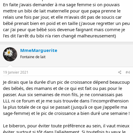
s'adapter. Courage !!
En faite j'avais demander à ma sage femme si on pouvais
mettre un bibi de lait maternelle pour que papa prenne le
Tu dis que tu donnes un biberon le soir, pourquoi ? Est-ce un conseil
relais une fois par jour, et elle m'avais dit pas de soucis car
d'un pédiatre ? Est-ce ton lait tiré ou du lait en poudre ?
bébé prenait bien en poid et en taille (j'avoue regretter un peu
car j'ai peur que bébé sois devenue faignant mais comme je
l'es dit l'arrêt du bibi n'a rien changé malheureusement)
MmeMarguerite
Fontaine de lait
19 Janvier 2021
#4
Je dirais que la durée d'un pic de croissance dépend beaucoup
des bébés, des mamans et de ce qui est fait ou pas pour le
passer. Aux six semaines de mon fils, je ne connaissais pas
LLL ni ce forum et je me suis trouvée dans l'incompréhension
la plus totale de ce qui se passait (jusqu'à ce que j'appelle ma
sage-femme) et le pic de croissance a bien duré une semaine !
Le biberon, pour éviter toute préférence au sein, il vaut mieux
éviter, surtout si tôt dans l'allaitement. Si toutefois tu veux le