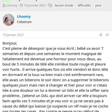
D
D
T
Lhoony
19 Janvier 2021
besoin d'aide
difficultés
peur
é
a
a
m
t
g
Lhoony
a
e
s
Colostrum
r
d
r
e
é
d
19 Janvier 2021
#1
e
é
p
b
Bonjour,
a
u
C'est pleine de désespoir que je vous écrit ; bébé va avoir 7
r
t
semaines et depuis une semaines le moment magique de
l'allaitement est devenue une horreur pour nous deux, au
bout de 5 minutes de tété elle s'enlève toute rouge et pleure
voir hurle.. Il arrive quelques fois où elle s'endort et donc téte
en dormant et la tous va bien mais c'est extrêmement rare,
elle avais un biberons le soir donc on a supprimer le biberons
quelques jours mais rien à changer et hier pour voir si c'etais
liée à une douleur on lui a donner un bibi et elle la siffler sans
problème.. J'attend un DAL qui doit arriver car elle a toujours
faim après ces 5 minutes et je veu voir si ça ne serais pas à
cause du débit qui baisse (je suspecte un réf mais je ne coche
pas toutes les cases.. Par contre je pense qu'au début de