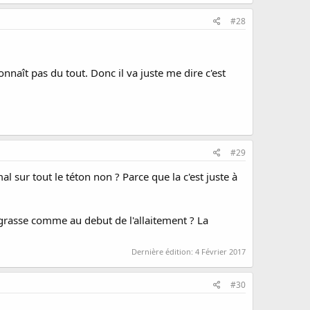
#28
onnaît pas du tout. Donc il va juste me dire c'est
#29
mal sur tout le téton non ? Parce que la c'est juste à
 grasse comme au debut de l'allaitement ? La
Dernière édition:
4 Février 2017
#30