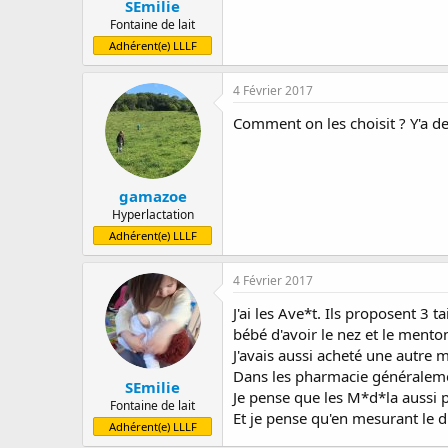
SEmilie
Fontaine de lait
Adhérent(e) LLLF
4 Février 2017
Comment on les choisit ? Y'a des
gamazoe
Hyperlactation
Adhérent(e) LLLF
4 Février 2017
J'ai les Ave*t. Ils proposent 3 
bébé d'avoir le nez et le mento
J'avais aussi acheté une autre m
Dans les pharmacie généralement 
SEmilie
Je pense que les M*d*la aussi p
Fontaine de lait
Et je pense qu'en mesurant le d
Adhérent(e) LLLF