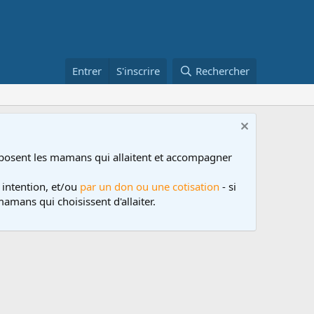
Entrer
S'inscrire
Rechercher
posent les mamans qui allaitent et accompagner
 intention, et/ou
par un don ou une cotisation
- si
amans qui choisissent d'allaiter.