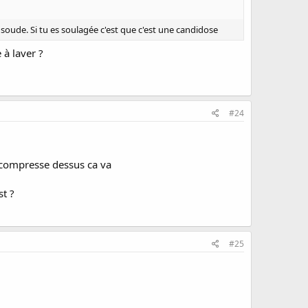
 soude. Si tu es soulagée c'est que c'est une candidose
 à laver ?
#24
a compresse dessus ca va
st ?
#25