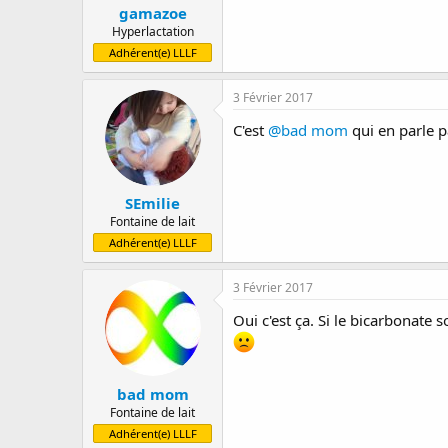
gamazoe
Hyperlactation
Adhérent(e) LLLF
3 Février 2017
C'est
@bad mom
qui en parle p
SEmilie
Fontaine de lait
Adhérent(e) LLLF
3 Février 2017
Oui c'est ça. Si le bicarbonate s
bad mom
Fontaine de lait
Adhérent(e) LLLF