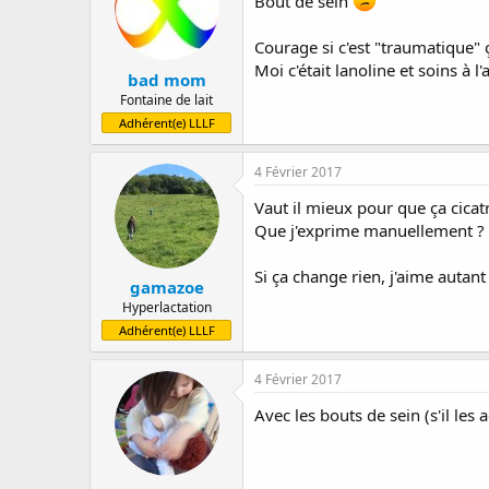
Bout de sein
Courage si c'est "traumatique" ç
Moi c'était lanoline et soins à l'a
bad mom
Fontaine de lait
Adhérent(e) LLLF
4 Février 2017
Vaut il mieux pour que ça cicatr
Que j'exprime manuellement ? 
Si ça change rien, j'aime autant
gamazoe
Hyperlactation
Adhérent(e) LLLF
4 Février 2017
Avec les bouts de sein (s'il les a