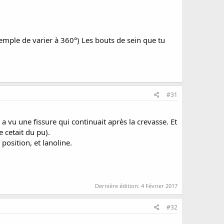
xemple de varier à 360°) Les bouts de sein que tu
#31
 a vu une fissure qui continuait après la crevasse. Et
e cetait du pu).
position, et lanoline.
Dernière édition:
4 Février 2017
#32