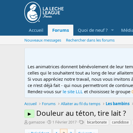
Accueil
Forums
Quoi de neuf ?
Médi
Nouveaux messages
Rechercher dans les forums
Les animatrices donnent bénévolement de leur tem
celles qui le souhaitent tout au long de leur allaitem
Si vous appréciez notre travail, nous vous invitons
ce n'est déjà fait - qui nous permettront de contin
Rendez-vous sur
le site LLL
et choisissez le groupe
Accueil
Forums
Allaiter au fil du temps
Les bambins
Douleur au téton, tire lait ?
►
D
D
T
gamazoe
1 Février 2017
bicarbonate
candidose
é
a
a
m
t
g