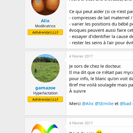
Ce qui peut aider (si ce n'est 
- compresses de lait maternel
Alix
- varier les positions du bébé 
Modératrice
évoques peuvent aussi faire cet
Adhérent(e) LLLF
- essayer d'identifier la cause 
- rester les seins à l'air pour év
4 Février 2017
Je sors de chez le docteur.
Il ma dit que ce n'était pas myc
pour info, le blanc qu'on voit d
Bref me voilà soulagée mais pas
gamazoe
À suivre
Hyperlactation
Adhérent(e) LLLF
Merci
@Alix
@SEmilie
et
@bad
4 Février 2017