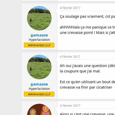
4 Février 2017
Ça soulage pas vraiment, cst p
ahhhhhlala ça me panique ce truc
une crevasse point ! Mais si j'
gamazoe
Hyperlactation
Adhérent(e) LLLF
4 Février 2017
Ah oui j'avais une question (dé
la coupure que j'ai mal.
Est ce qu'en utilisant un bout 
gamazoe
crevasse va finir par cicatriser
Hyperlactation
Adhérent(e) LLLF
4 Février 2017
Alors si c'est une crevasse, un