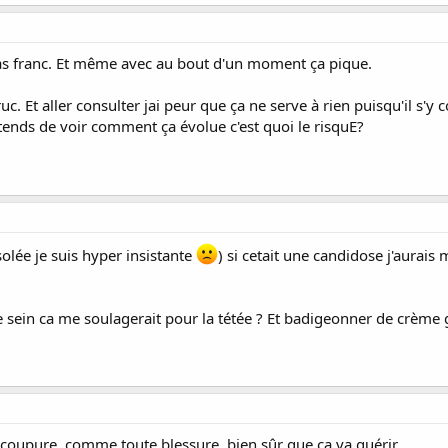
as franc. Et même avec au bout d'un moment ça pique.
. Et aller consulter jai peur que ça ne serve à rien puisqu'il s'y c
attends de voir comment ça évolue c'est quoi le risquE?
solée je suis hyper insistante
) si cetait une candidose j'aurais 
de sein ca me soulagerait pour la tétée ? Et badigeonner de crème
e coupure, comme toute blessure, bien sûr que ça va guérir.