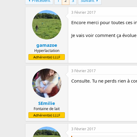
Précédent
1
2
3
Suivant
a
e
s
r
d
3 Février 2017
r
e
é
d
Encore merci pour toutes ces i
e
é
p
b
Je vais voir comment ça évolue 
a
u
r
t
gamazoe
Hyperlactation
Adhérent(e) LLLF
3 Février 2017
Consulte. Tu ne perds rien à co
SEmilie
Fontaine de lait
Adhérent(e) LLLF
3 Février 2017