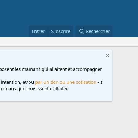
Entrer
S'inscrire
Rechercher
posent les mamans qui allaitent et accompagner
 intention, et/ou
par un don ou une cotisation
- si
amans qui choisissent d'allaiter.