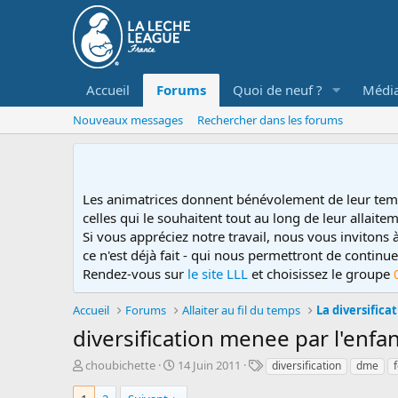
Accueil
Forums
Quoi de neuf ?
Médi
Nouveaux messages
Rechercher dans les forums
Les animatrices donnent bénévolement de leur tem
celles qui le souhaitent tout au long de leur allaitem
Si vous appréciez notre travail, nous vous invitons
ce n'est déjà fait - qui nous permettront de contin
Rendez-vous sur
le site LLL
et choisissez le groupe
Accueil
Forums
Allaiter au fil du temps
La diversifica
diversification menee par l'enfa
D
D
T
choubichette
14 Juin 2011
diversification
dme
é
a
a
m
t
g