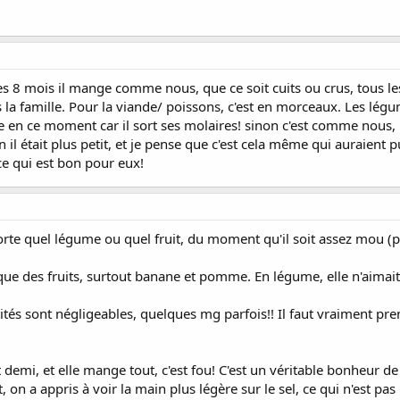
 8 mois il mange comme nous, que ce soit cuits ou crus, tous les l
ns la famille. Pour la viande/ poissons, c'est en morceaux. Les l
ore en ce moment car il sort ses molaires! sinon c'est comme nous, r
 il était plus petit, et je pense que c'est cela même qui auraient pu
ce qui est bon pour eux!
e quel légume ou quel fruit, du moment qu'il soit assez mou (pou
ue des fruits, surtout banane et pomme. En légume, elle n'aimait 
ités sont négligeables, quelques mg parfois!! Il faut vraiment p
t demi, et elle mange tout, c'est fou! C'est un véritable bonheur 
on a appris à voir la main plus légère sur le sel, ce qui n'est pas