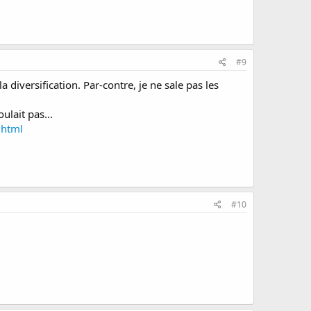
#9
iversification. Par-contre, je ne sale pas les
ulait pas...
.html
#10