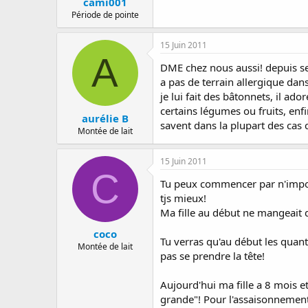
cami001
Période de pointe
15 Juin 2011
A
DME chez nous aussi! depuis ses
a pas de terrain allergique da
je lui fait des bâtonnets, il ad
certains légumes ou fruits, enfin
aurélie B
savent dans la plupart des cas 
Montée de lait
15 Juin 2011
C
Tu peux commencer par n'import
tjs mieux!
Ma fille au début ne mangeait q
coco
Tu verras qu'au début les quant
Montée de lait
pas se prendre la tête!
Aujourd'hui ma fille a 8 mois e
grande"! Pour l'assaisonnement, 