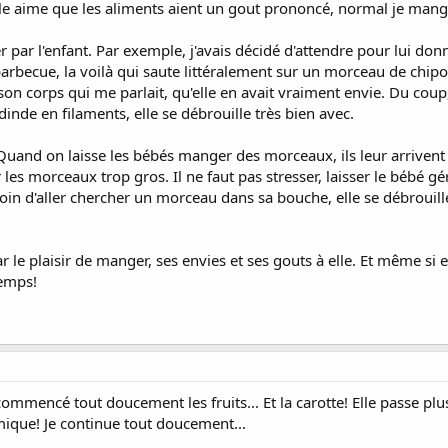
 elle aime que les aliments aient un gout prononcé, normal je mange
er par l'enfant. Par exemple, j'avais décidé d'attendre pour lui do
barbecue, la voilà qui saute littéralement sur un morceau de chipol
it son corps qui me parlait, qu'elle en avait vraiment envie. Du cou
nde en filaments, elle se débrouille très bien avec.
. Quand on laisse les bébés manger des morceaux, ils leur arrivent
les morceaux trop gros. Il ne faut pas stresser, laisser le bébé gére
soin d'aller chercher un morceau dans sa bouche, elle se débroui
r le plaisir de manger, ses envies et ses gouts à elle. Et même si e
temps!
commencé tout doucement les fruits... Et la carotte! Elle passe plu
mique! Je continue tout doucement...