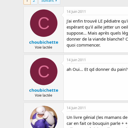
1
2
Suivant
a
e
s
r
d
14 Juin 2011
r
e
C
é
d
J'ai enfin trouvé LE pédiatre qu'
e
é
espérant qu'il aille jetter un 
p
b
suppose... Mais après quels légu
a
u
donner de la viande blanche? C
r
t
choubichette
quoi commencer.
Voie lactée
14 Juin 2011
C
ah Oui... Et qd donner du pain?
choubichette
Voie lactée
14 Juin 2011
Un livre génial (les mamans de 
car en fait ce bouquin parle + 