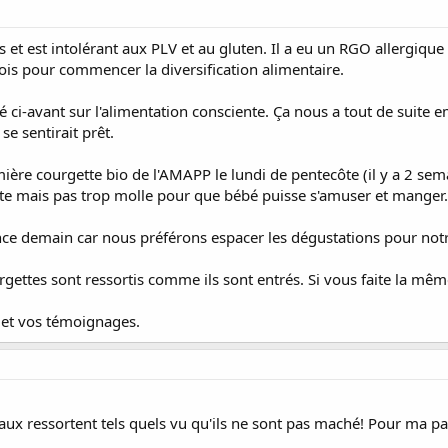
is et est intolérant aux PLV et au gluten. Il a eu un RGO allergiqu
ois pour commencer la diversification alimentaire.
e cité ci-avant sur l'alimentation consciente. Ça nous a tout de sui
e sentirait prêt.
mière courgette bio de l'AMAPP le lundi de pentecôte (il y a 2 sem
uite mais pas trop molle pour que bébé puisse s'amuser et manger.
 demain car nous préférons espacer les dégustations pour notre 
rgettes sont ressortis comme ils sont entrés. Si vous faite la 
t et vos témoignages.
ux ressortent tels quels vu qu'ils ne sont pas maché! Pour ma par