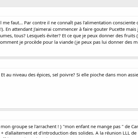
il me faut... Par contre il ne connaît pas l'alimentation consciente 
oeil!). En attendant J'aimerai commencer à faire gouter Pucette mai
mes, tous? Lesquels éviter? Et ce que je peux donner des fruits (e
omment je procède pour la viande (je peux pas lui donner des morc
 Et au niveau des épices, sel poivre? Si elle pioche dans mon assie
mon groupe se l'arrachent ! ) "mon enfant ne mange pas " de Carlos 
+ + d'allaitement et d'introduction des solides. A la réunion LLL d