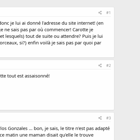
#1
donc je lui ai donné l'adresse du site internet! (en
s je ne sais pas par où commencer! Carotte je
t lesquels) tout de suite ou attendre? Puis je lui
eaux, si?) enfin voilà je sais pas par quoi par
#2
tte tout est assaisonné!
#3
Gonzales ... bon, je sais, le titre n'est pas adapté
e ce matin une maman disait qu'elle le trouve