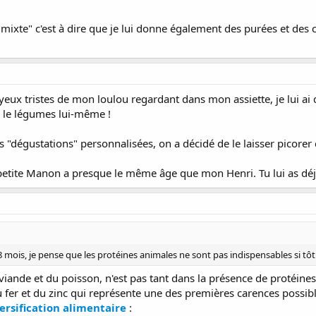
ion mixte" c'est à dire que je lui donne également des purées et 
 yeux tristes de mon loulou regardant dans mon assiette, je lui a
r le légumes lui-même !
 "dégustations" personnalisées, on a décidé de le laisser picorer 
 petite Manon a presque le même âge que mon Henri. Tu lui as déjà
18 mois, je pense que les protéines animales ne sont pas indispensables si tôt.
a viande et du poisson, n'est pas tant dans la présence de protéin
u fer et du zinc qui représente une des premières carences possible
ersification alimentaire
: