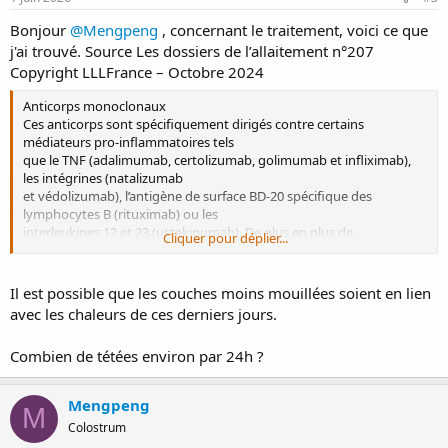
Bonjour
@Mengpeng
, concernant le traitement, voici ce que
j'ai trouvé. Source Les dossiers de l’allaitement n°207
Copyright LLLFrance – Octobre 2024
Anticorps monoclonaux
Ces anticorps sont spécifiquement dirigés contre certains
médiateurs pro-inflammatoires tels
que le TNF (adalimumab, certolizumab, golimumab et infliximab),
les intégrines (natalizumab
et védolizumab), l’antigène de surface BD-20 spécifique des
lymphocytes B (rituximab) ou les
interleukines 12 et 23 (ustekinumab). De plus en plus de
Cliquer pour déplier...
recommandations officielles estiment
que les anticorps monoclonaux à visée anti-inflammatoire peuvent
être utilisés chez les mères
Il est possible que les couches moins mouillées soient en lien
allaitantes même si tous n’ont pas fait l’objet d’études de leur
avec les chaleurs de ces derniers jours.
excrétion lactée (à noter que
l’allaitement reste déconseillé en cas d’utilisation en cancérologie).
Combien de tétées environ par 24h ?
En effet, ce sont de très
grosses molécules très peu susceptibles d’être excrétées dans le lait
(rapport lait/plasma pour
Mengpeng
M
celles ayant fait l’objet d’études : 0,0003 à 0,0151), environ 50 % de ce
Colostrum
qui passera dans le lait