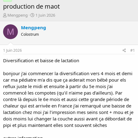
production de maot
D
D
Mengpeng
1 Juin 2026
é
a
m
t
Mengpeng
M
a
e
Colostrum
r
d
r
e
é
d
1 Juin 2026
#1
e
é
p
b
Diversification et baisse de lactation
a
u
r
t
bonjour j’ai commencer la diversification vers 4 mois et demi
car ma pédiatre m’a dis que ça aiderait mon bébé pour els
reflux juste le midi et ensuite à partir du 5e mois j’ai
commencé les compotes (qu’il n’aime pas d’ailleurs). Par
contre là depuis le 6e mois et aussi cette grande période de
chaleur qui est arrivée en France j’ai remarqué une baisse de
lactation chez moi j’ai l’impression mes seins sont + mou et je
dois moins lui changer la couche aussi avant ça débordait de
pipi et plus maintenant elles sont souvent sèches
autres information