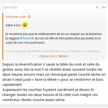
sera digéré par le bébé allaité, et la biodisponibilité orale de ce qui
restera est très faible. Les
2 Juin 2026
#4
anticorps monoclonaux n’ont jamais été détectés dans le sang des
nourrissons allaités, sauf
Sekhmet a dit:
lorsque la mère était toujours traitée pendant le dernier trimestre
de la grossesse, et leur taux
Salut à toi !
baissait par la suite malgré la poursuite de l’exposition via
l’allaitement. Toutefois, leur excrétion
Je ne pense pas que le médicament ait eu un impact sur la lactation,
lactée sera plus importante pendant les premiers jours post-
je taggue
@Tatian@
au cas où elle ait des pistes plus poussées à ce
partum, avant la fermeture des
sujet (le crat n'en parle pas).
jonctions serrées, et il est donc recommandé d’attendre 2 semaines
post-partum avant de re-
Ce ne sont pas les faibles quantités de LA qu'il prend qui vont faire
commencer le traitement. Cependant, les quelques données sur le
toute une différence je pense (c'est parfait des petites quantités).
Cliquer pour déplier...
taux colostral des anticorps
monoclonaux n’ont pas constaté des taux beaucoup plus élevés
Depuis la diversification il saute la tétée du midi et celle du
Est-ce qu'avec la diversification bébé a espacé ses tétées ? C'est
que dans le lait mature.
souvent cela qui provoque une baisse. Est-ce que malgré cette
goûter aussi lais la nuit il se réveille assez souvent toutes les
baisse apparente bébé prend bien du poids ? Parfois la sensation de
deux heures encore mais j’ai remarqué pareil couché sèche on
baisse est un peu trompeuse
.
dirait il veut juste « faire la tétine » pour se rendormir et bois
Les couches sèches peuvent être à cause des fortes chaleurs.
rapidement
Dans tous les cas, en attendans la prochaine pesée, proposer+++ le
Auparavant les couches fuyaient carrément je devais le
sein à bébé devrait régler le problème des couches trop sèches et
changer toutes les deux heures et là cette nuit malgré ces
de la production en berne si elle est là.
nombreux réveils couche assez sèche
N'hésite pas à proposer systématiquement le 2e sein si tu ne le
faisais pas déjà !