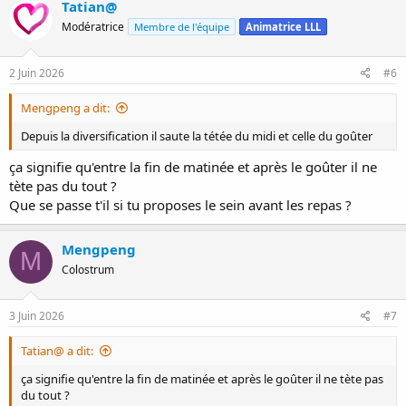
Tatian@
t
Modératrice
Membre de l'équipe
Animatrice LLL
i
o
n
s
2 Juin 2026
#6
:
Mengpeng a dit:
Depuis la diversification il saute la tétée du midi et celle du goûter
ça signifie qu'entre la fin de matinée et après le goûter il ne
tète pas du tout ?
Que se passe t'il si tu proposes le sein avant les repas ?
Mengpeng
M
Colostrum
3 Juin 2026
#7
Tatian@ a dit:
ça signifie qu'entre la fin de matinée et après le goûter il ne tète pas
du tout ?