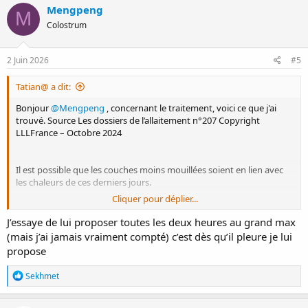
Mengpeng
M
Colostrum
2 Juin 2026
#5
Tatian@ a dit:
Bonjour
@Mengpeng
, concernant le traitement, voici ce que j'ai
trouvé. Source Les dossiers de l’allaitement n°207 Copyright
LLLFrance – Octobre 2024
Il est possible que les couches moins mouillées soient en lien avec
les chaleurs de ces derniers jours.
Cliquer pour déplier...
Combien de tétées environ par 24h ?
J’essaye de lui proposer toutes les deux heures au grand max
(mais j’ai jamais vraiment compté) c’est dès qu’il pleure je lui
propose
R
Sekhmet
é
a
c