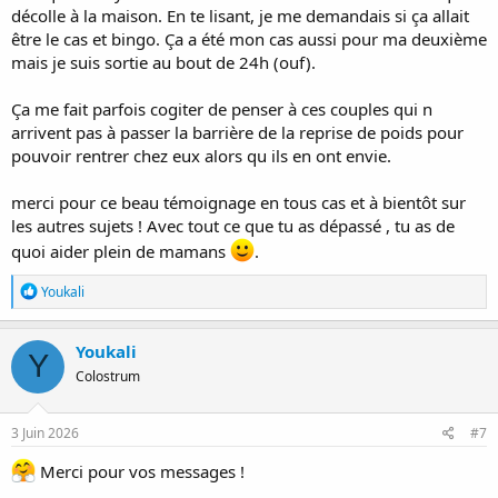
décolle à la maison. En te lisant, je me demandais si ça allait
être le cas et bingo. Ça a été mon cas aussi pour ma deuxième
mais je suis sortie au bout de 24h (ouf).
Ça me fait parfois cogiter de penser à ces couples qui n
arrivent pas à passer la barrière de la reprise de poids pour
pouvoir rentrer chez eux alors qu ils en ont envie.
merci pour ce beau témoignage en tous cas et à bientôt sur
les autres sujets ! Avec tout ce que tu as dépassé , tu as de
quoi aider plein de mamans
.
R
Youkali
é
a
c
Youkali
Y
t
Colostrum
i
o
n
s
3 Juin 2026
#7
:
Merci pour vos messages !