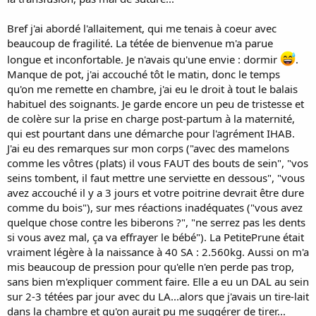
Bref j'ai abordé l'allaitement, qui me tenais à coeur avec
beaucoup de fragilité. La tétée de bienvenue m'a parue
longue et inconfortable. Je n'avais qu'une envie : dormir
.
Manque de pot, j'ai accouché tôt le matin, donc le temps
qu'on me remette en chambre, j'ai eu le droit à tout le balais
habituel des soignants. Je garde encore un peu de tristesse et
de colère sur la prise en charge post-partum à la maternité,
qui est pourtant dans une démarche pour l'agrément IHAB.
J'ai eu des remarques sur mon corps ("avec des mamelons
comme les vôtres (plats) il vous FAUT des bouts de sein", "vos
seins tombent, il faut mettre une serviette en dessous", "vous
avez accouché il y a 3 jours et votre poitrine devrait être dure
comme du bois"), sur mes réactions inadéquates ("vous avez
quelque chose contre les biberons ?", "ne serrez pas les dents
si vous avez mal, ça va effrayer le bébé"). La PetitePrune était
vraiment légère à la naissance à 40 SA : 2.560kg. Aussi on m'a
mis beaucoup de pression pour qu'elle n'en perde pas trop,
sans bien m'expliquer comment faire. Elle a eu un DAL au sein
sur 2-3 tétées par jour avec du LA...alors que j'avais un tire-lait
dans la chambre et qu'on aurait pu me suggérer de tirer...