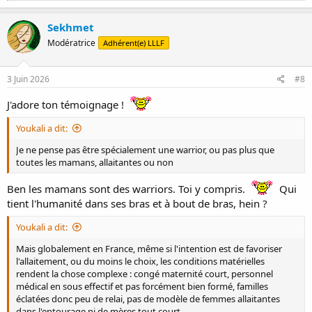
a
c
Sekhmet
t
Modératrice
Adhérent(e) LLLF
i
o
n
s
3 Juin 2026
#8
:
J'adore ton témoignage !
Youkali a dit:
Je ne pense pas être spécialement une warrior, ou pas plus que
toutes les mamans, allaitantes ou non
Ben les mamans sont des warriors. Toi y compris.
Qui
tient l'humanité dans ses bras et à bout de bras, hein ?
Youkali a dit:
Mais globalement en France, même si l'intention est de favoriser
l'allaitement, ou du moins le choix, les conditions matérielles
rendent la chose complexe : congé maternité court, personnel
médical en sous effectif et pas forcément bien formé, familles
éclatées donc peu de relai, pas de modèle de femmes allaitantes
dans l'entourage ni de mères tout court...