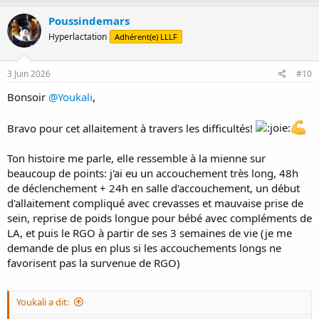
a
c
Poussindemars
t
Hyperlactation
Adhérent(e) LLLF
i
o
n
s
3 Juin 2026
#10
:
Bonsoir
@Youkali
,
Bravo pour cet allaitement à travers les difficultés!
Ton histoire me parle, elle ressemble à la mienne sur
beaucoup de points: j'ai eu un accouchement très long, 48h
de déclenchement + 24h en salle d'accouchement, un début
d'allaitement compliqué avec crevasses et mauvaise prise de
sein, reprise de poids longue pour bébé avec compléments de
LA, et puis le RGO à partir de ses 3 semaines de vie (je me
demande de plus en plus si les accouchements longs ne
favorisent pas la survenue de RGO)
Youkali a dit: