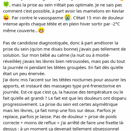
, mais la prise au sein n'était pas optimale. Je ne sais pas
comment c'est possible, à part avoir les mamelons en Kevlar
. Par contre le vasospasme
. C'était 15 min de douleur
intense après chaque tétée et en plein hiver sortir par -2°C
même couverte...
Pas de candidose diagnostiquée, donc à part améliorer la
prise du sein (qu'on me disais bonne) j'avais pas tellement de
solution. Sur mon bébé au calme (la nuit ou à moitié-
réveillée) j'avais les lèvres bien retroussées, mais pas du tout
la journée ni pendant les tétées groupées. En fait dès qu'elle
était un peu énervée.
J'ai donc mis l'accent sur les tétées nocturnes pour assurer les
apports, et instauré des massages type pré-frenectomie en
journée. Est-ce que c'est ça, la hausse des température ou le
fait qu'elle ait grandi ? Le fait est que les douleurs ont disparu
progressivement. La prise du sein est certes asymétrique
mais les lèvres, ça fait nimp une fois sur deux. Parfois je
replace, parfois je laisse. Pas de douleur + prise de poids
correcte + moins de reflux = j'ai arrêté de faire une fixette là-
dessus : à un moment ça devenait tellement obsessionnel