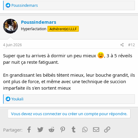
R
Poussindemars
é
a
c
Poussindemars
t
Hyperlactation
Adhérent(e) LLLF
i
o
n
s
4 Juin 2026
#12
:
Super que tu arrives à dormir un peu mieux
, 3 à 5 réveils
par nuit ça reste fatiguant.
En grandissant les bébés tètent mieux, leur bouche grandit, ils
ont plus de force, et même avec une technique de succion
imparfaite ils s'en sortent mieux
R
Youkali
é
a
c
Vous devez vous connecter ou créer un compte pour répondre.
t
i
o
Facebook
Twitter
Reddit
Pinterest
Tumblr
WhatsApp
E-mail
Lien
Partager:
n
s