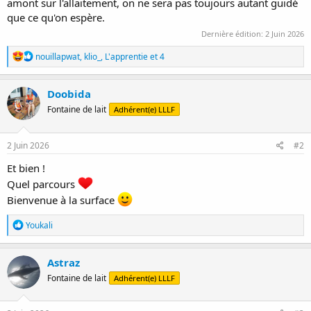
amont sur l'allaitement, on ne sera pas toujours autant guidé
que ce qu'on espère.
Dernière édition:
2 Juin 2026
R
nouillapwat
,
klio_
,
L'apprentie
et 4
é
a
c
Doobida
t
Fontaine de lait
Adhérent(e) LLLF
i
o
n
s
2 Juin 2026
#2
:
Et bien !
Quel parcours
Bienvenue à la surface
R
Youkali
é
a
c
Astraz
t
Fontaine de lait
Adhérent(e) LLLF
i
o
n