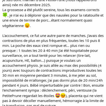
ainsi) née mi décembre 2025.
La grossesse a été plutôt sereine, tous les examens corrects
, je n'ai eu à déplorer que des nausées pour la ratatouille et
une envie de terrine de porc...étant normalement quasi
végétarienne
.
L'accouchement, ce fut une autre paire de manches. J'avais des
contractions de plus en plus fréquentes, toutes les 10 puis 8
min. La poche des eaux s'est rompue et... plus rien ou
presque : 1 toutes les 20 à 40 min J'ai été hospitalisée pour
surveillance, on a tout tenté pour les relancer (tire-lait,
acupuncture, HE, ballon...) puisque je voulais un
accouchement physio. Je suis allée au max des possibilités (4
jours) avec toujours de contractions improductives toutes les
30 min en moyenne pendant 3 minutes, à me jeter au sol,
impossibilité de m'allonger, j'ai pas dormi plus de 20 min/24h
pendant 4 jours. Bébé imperturbable par contre ! Bon, ensuite
l'enchainement sympa : déclenchement, péri, ventouse (la
PetitePrune regardait les étoiles
), placenta qui ne vient
pas à devoir décoller manuellement, hémorragie à la limite de
la transfusion, pas mal de suture...