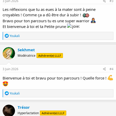
s
3 Juin 2026
#3
:
Les réflexions que tu as eues à la mater sont à peine
croyables ! Comme ça a dû être dur à subir !
Bravo pour ton parcours tu es une super warrior
Et bienvenue à toi et ta Petite prune
R
Youkali
é
a
c
Sekhmet
t
Modératrice
Adhérent(e) LLLF
i
o
n
s
3 Juin 2026
#4
:
Bienvenue à toi et bravu pour ton parcours ! Quelle force !
R
Youkali
é
a
c
Trésor
t
Hyperlactation
Adhérent(e) LLLF
i