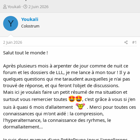
D
D
Youkali
2 Juin 2026
é
a
m
t
Youkali
Y
a
e
Colostrum
r
d
r
e
é
d
2 Juin 2026
#1
e
é
p
b
Salut tout le monde !
a
u
r
t
Après plusieurs mois à arpenter de jour comme de nuit ce
forum et les dossiers de LLL, je me lance à mon tour ! Il y a
quelques questions qui me taraudent auxquelles je n'ai pas
trouvé de réponse, et qui feront l'objet de discussions.
Mais ici je voulais faire un petit résumé de ma situation et
surtout vous remercier toutes
, c'est grâce à vous si j'en
suis à quasi 6 mois d'allaitement
. Merci pour toutes ces
connaissances qui m'ont aidé : la compression,
l'hyperalternance, la connaissance des ryrhmes, le
dormallaitement...
Je suis donc maman d'une PetitePrune (nous l'appellerons