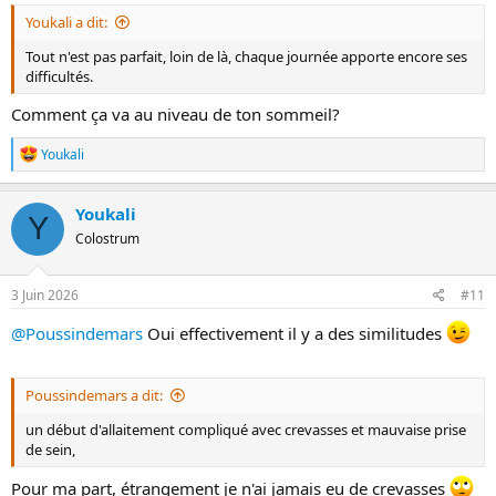
Youkali a dit:
Tout n'est pas parfait, loin de là, chaque journée apporte encore ses
difficultés.
Comment ça va au niveau de ton sommeil?
R
Youkali
é
a
c
Youkali
Y
t
Colostrum
i
o
n
s
3 Juin 2026
#11
:
@Poussindemars
Oui effectivement il y a des similitudes
Poussindemars a dit:
un début d'allaitement compliqué avec crevasses et mauvaise prise
de sein,
Pour ma part, étrangement je n'ai jamais eu de crevasses