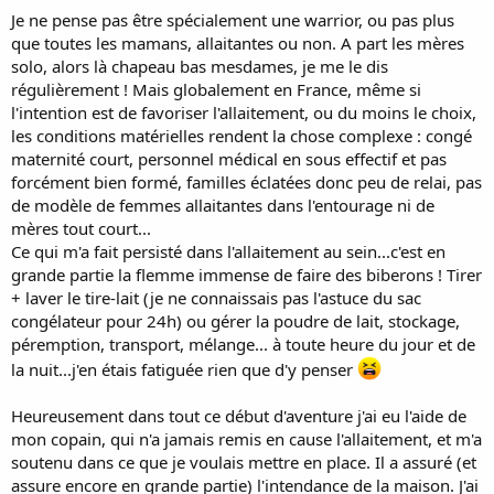
Je ne pense pas être spécialement une warrior, ou pas plus
que toutes les mamans, allaitantes ou non. A part les mères
solo, alors là chapeau bas mesdames, je me le dis
régulièrement ! Mais globalement en France, même si
l'intention est de favoriser l'allaitement, ou du moins le choix,
les conditions matérielles rendent la chose complexe : congé
maternité court, personnel médical en sous effectif et pas
forcément bien formé, familles éclatées donc peu de relai, pas
de modèle de femmes allaitantes dans l'entourage ni de
mères tout court...
Ce qui m'a fait persisté dans l'allaitement au sein...c'est en
grande partie la flemme immense de faire des biberons ! Tirer
+ laver le tire-lait (je ne connaissais pas l'astuce du sac
congélateur pour 24h) ou gérer la poudre de lait, stockage,
péremption, transport, mélange... à toute heure du jour et de
la nuit...j'en étais fatiguée rien que d'y penser
Heureusement dans tout ce début d'aventure j'ai eu l'aide de
mon copain, qui n'a jamais remis en cause l'allaitement, et m'a
soutenu dans ce que je voulais mettre en place. Il a assuré (et
assure encore en grande partie) l'intendance de la maison. J'ai