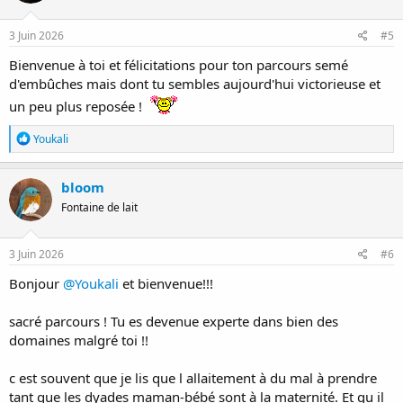
o
n
s
3 Juin 2026
#5
:
Bienvenue à toi et félicitations pour ton parcours semé
d'embûches mais dont tu sembles aujourd'hui victorieuse et
un peu plus reposée !
R
Youkali
é
a
c
bloom
t
Fontaine de lait
i
o
n
s
3 Juin 2026
#6
:
Bonjour
@Youkali
et bienvenue!!!
sacré parcours ! Tu es devenue experte dans bien des
domaines malgré toi !!
c est souvent que je lis que l allaitement à du mal à prendre
tant que les dyades maman-bébé sont à la maternité. Et qu il