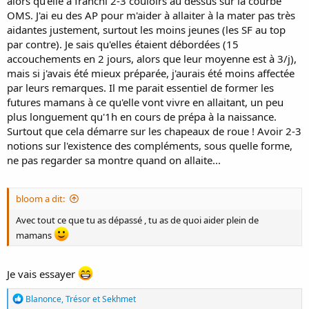
alors qu'elle a franchi 2-3 couloirs au dessus sur la courbe
OMS. J'ai eu des AP pour m'aider à allaiter à la mater pas très
aidantes justement, surtout les moins jeunes (les SF au top
par contre). Je sais qu'elles étaient débordées (15
accouchements en 2 jours, alors que leur moyenne est à 3/j),
mais si j'avais été mieux préparée, j'aurais été moins affectée
par leurs remarques. Il me parait essentiel de former les
futures mamans à ce qu'elle vont vivre en allaitant, un peu
plus longuement qu'1h en cours de prépa à la naissance.
Surtout que cela démarre sur les chapeaux de roue ! Avoir 2-3
notions sur l'existence des compléments, sous quelle forme,
ne pas regarder sa montre quand on allaite...
bloom a dit:
Avec tout ce que tu as dépassé , tu as de quoi aider plein de
mamans
Je vais essayer
R
Blanonce
,
Trésor
et
Sekhmet
é