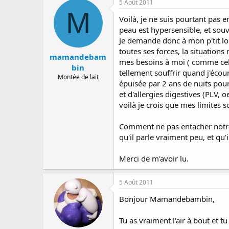
5 Août 2011
a
e
s
M
r
d
Voilà, je ne suis pourtant pas e
r
e
peau est hypersensible, et souv
é
d
Je demande donc à mon p'tit lou
e
é
toutes ses forces, la situations
p
b
mamandebam
mes besoins à moi ( comme celui
a
u
bin
tellement souffrir quand j'écour
r
t
Montée de lait
épuisée par 2 ans de nuits pourr
et d'allergies digestives (PLV, 
voilà je crois que mes limites s
Comment ne pas entacher notre 
qu'il parle vraiment peu, et q
Merci de m'avoir lu.
5 Août 2011
Bonjour Mamandebambin,
Tu as vraiment l'air à bout et t