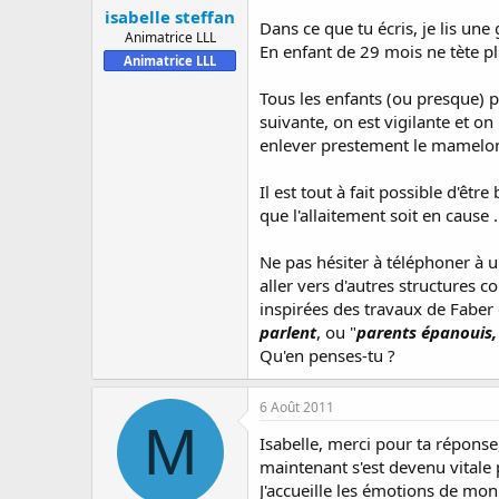
isabelle steffan
Dans ce que tu écris, je lis une
Animatrice LLL
En enfant de 29 mois ne tète p
Animatrice LLL
Tous les enfants (ou presque) p
suivante, on est vigilante et on
enlever prestement le mamelon
Il est tout à fait possible d'êtr
que l'allaitement soit en cause .
Ne pas hésiter à téléphoner à 
aller vers d'autres structures 
inspirées des travaux de Faber
parlent
, ou "
parents épanouis,
Qu'en penses-tu ?
6 Août 2011
M
Isabelle, merci pour ta réponse,
maintenant s'est devenu vitale p
J'accueille les émotions de mon