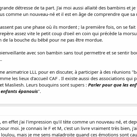
 grande détresse de ta part. J'ai moi aussi allaité des bambins et je
lus comme un nouveau-né et il est en âge de comprendre que sa 
assent pas une phase où ils mordent ; la première fois, on se fait 
 repère assez vite le petit coup d'oeil en coin qui précède la morsu
 de la bouche du bébé pour ne pas être mordue.
e bienveillante avec son bambin sans tout permettre et se sentir bouf
..
une animatrice LLL pour en discuter, à participer à des réunions
comme les lieux d'accueil CAF . Il existe aussi des associations q
 et Masliesh. Leurs bouquins sont supers :
Parler pour que les en
 enfants épanouis
".
 en effet j'ai l'impression qu'il tète comme un nouveau né, et depu
our moi. Je connais le F et M, c'est un livre vraiment très bien, j'
 loulou, mais je me sens maladroite quand ces émotions sont causé