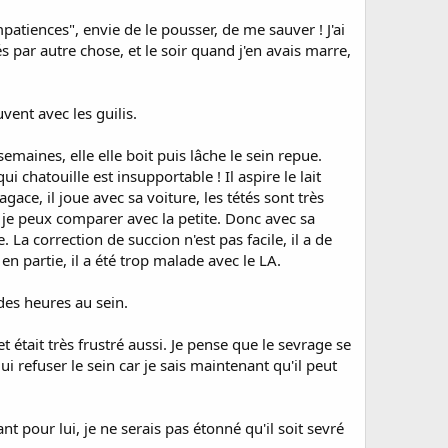
patiences", envie de le pousser, de me sauver ! J'ai
és par autre chose, et le soir quand j'en avais marre,
uvent avec les guilis.
emaines, elle elle boit puis lâche le sein repue.
ui chatouille est insupportable ! Il aspire le lait
gace, il joue avec sa voiture, les tétés sont très
r je peux comparer avec la petite. Donc avec sa
. La correction de succion n'est pas facile, il a de
en partie, il a été trop malade avec le LA.
 des heures au sein.
 et était très frustré aussi. Je pense que le sevrage se
i refuser le sein car je sais maintenant qu'il peut
t pour lui, je ne serais pas étonné qu'il soit sevré