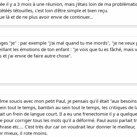
allée il y a 3 mois à une réunion, mais j'étais loin de ma problémati
étéés tétouilles, c'est loin d'être simple et bien reçu.
ue là et de ne plus avoir envie de continuer...
sages "Je" : par exemple "j'ai mal quand tu me mords", "je ne veux
illant les émotions de ton enfant : "je vois que tu es fâché, mais 
s et j'ai envie de faire autre chose".
 même soucis avec mon petit Paul, je pensais qu'il était "aux besoins
in tout le temps, bambin au sein tout le temps, les critiques de la f
avait un frein de langue court. Il a eu une frenectomie il y a quelqu
ce pour corriger tous les mots qu'il a déformé. Paul aussi parlait tr
 phrase etc.... C'est très dur car on voudrait leur donner le meilleur
ler mieux, il rote moins.