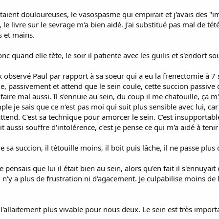
étaient douloureuses, le vasospasme qui empirait et j'avais des "im
 le livre sur le sevrage m'a bien aidé. J'ai substitué pas mal de tét
ds et mains.
donc quand elle tète, le soir il patiente avec les guilis et s'endort so
ux observé Paul par rapport à sa soeur qui a eu la frenectomie à 7 s
ille, passivement et attend que le sein coule, cette succion passive q
aire mal aussi. Il s'ennuie au sein, du coup il me chatouille, ça m'a
le je sais que ce n'est pas moi qui suit plus sensible avec lui, ca
attend. C'est sa technique pour amorcer le sein. C'est insupportable
aussi souffre d'intolérence, c'est je pense ce qui m'a aidé à tenir 
 sa succion, il tétouille moins, il boit puis lâche, il ne passe plus
e pensais que lui il était bien au sein, alors qu'en fait il s'ennuyait
'y a plus de frustration ni d'agacement. Je culpabilise moins de lu
'allaitement plus vivable pour nous deux. Le sein est très importan