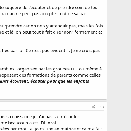
 te suggère de t'écouter et de prendre soin de toi.
maman ne peut pas accepter tout de sa part.
surprendre car on ne s'y attendait pas, mais les fois
re et là, on peut tout à fait dire "non" fermement et
fée par lui. Ce n'est pas évident ... Je ne crois pas
 "bambins" organisée par les groupes LLL ou même à
ui proposent des formations de parents comme celles
fants écoutent, écouter pour que les enfants
#3
is sa naissance je n'ai pas su m'écouter,
aime beaucoup aussi Filliozat.
es par moi. J'ai joins une animatrice et ça m'a fait