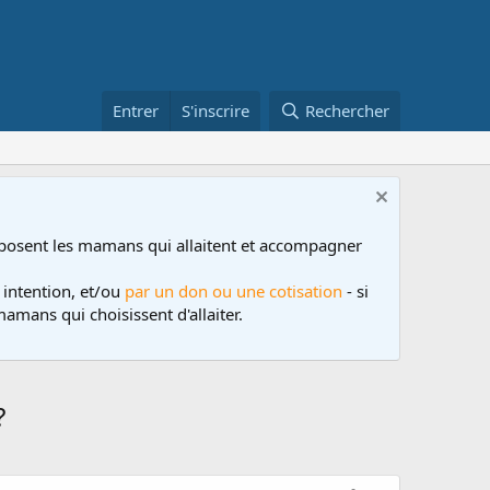
Entrer
S'inscrire
Rechercher
posent les mamans qui allaitent et accompagner
 intention, et/ou
par un don ou une cotisation
- si
amans qui choisissent d'allaiter.
?