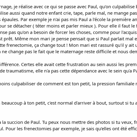
ernage, je réalise avec ce qui se passe avec Paul, qu'on culpabilis
ise aussi quand notre enfant crie, tape, parle mal, ne mange pas bi
s épaules. Par exemple je n'ai pas mis Paul a l'école la première 
ur se détacher ( téter moins et parler mieux ). Pour elle il faut le
ense pas qu'on a besoin de forcer les choses, comme pour l'acquisit
t prêt. Même mon mari je pense pensait que si Paul parlait mal et t
tte frenectomie, ça change tout ! Mon mari est rassuré qu'il y ait 
ça ne change pas le fait que le maternage reste difficile et nous
ifférence. Certes elle avait cette frustration au sein aussi les p
dé de traumatisme, elle n'a pas cette dépendance avec le sein qu'a P
s culpabiliser de comment est ton petit, la pression familiale n'
beaucoup à ton petit, c'est normal d'arriver à bout, surtout si tu 
 à la succion de Paul. Tu peux nous mettre des photos si tu veux, f
eul. Pour les frenectomies par exemple, je sais qu'elles ont été e