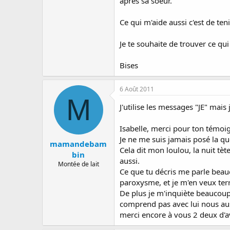
après sa soeur.
Ce qui m'aide aussi c'est de te
Je te souhaite de trouver ce qu
Bises
6 Août 2011
M
J'utilise les messages "JE" mais
Isabelle, merci pour ton témoig
Je ne me suis jamais posé la qu
mamandebam
Cela dit mon loulou, la nuit tète
bin
aussi.
Montée de lait
Ce que tu décris me parle beau
paroxysme, et je m'en veux ter
De plus je m'inquiète beaucoup 
comprend pas avec lui nous auss
merci encore à vous 2 deux d'av