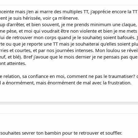
nceinte mais j'en ai marre des multiples TT, j'apprécie encore la T
ent je suis hérissée, voir ça m'énerve.
p d'arrêter, et bien souvent, je me prends minimum une claque, et
 me pèse, et moi qui voudrait être non violente et bien je me mets 
 de retrouver mon corps quand je le souhaite) soient bafoués. Je 
te ou que je reporte une TT mais je souhaiterai qu'elles soient plu
ies et courtes, et par nos journées intenses. Mon loulou se réveill
oeuf, et blé). Bref j'avoue que le mois dernier je ne pensais pas qu
ont atteintes.
relation, sa confiance en moi, comment ne pas le traumatiser? c
u'il a énormément, mais énormément de mal avec la frustration.
u souhaites sevrer ton bambin pour te retrouver et souffler.