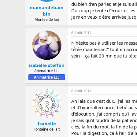
du bien d'en parler, et je suis 
mamandebam
Du coup je tente d'écourter les t
bin
Je m'en veux d'être arrivée jusq
Montée de lait
6 Août 2011
N'hésite pas à utiliser les mes
tétée maintenant" tout en accue
sein -, ça fait 20 mn que tu tète
isabelle steffan
Animatrice LLL
Animatrice LLL
6 Août 2011
Ah lala que c'est dur... j'ai les
et d'hyperalternance, bébé au se
d'élocution, j'ai compris qu'il 
je sais qu'il faudra de la patien
Isabelle
clés, la fin du mot, la fin de la
Fontaine de lait
Pour la digestion, ça à l'air d'al