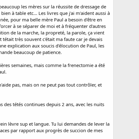
e beaucoup les mères sur la réussite de dressage de
en à table etc... Les livres que j'ai m'aident aussi à
année, pour ma belle mère Paul a besoin d'être en
 forcer à se séparer de moi et à fréquenter d'autres
ion de la marche, la propreté, la parole, ça vient
était très souvent c'était ma faute car je devais
une explication aux soucis d'élocution de Paul, les
 demande beaucoup de patience.
remières semaines, mais comme la frenectomie a été
aul.
aide pas, mais on ne peut pas tout contrôler, et
as des tétés continues depuis 2 ans, avec les nuits
rein lèvre sup et langue. Tu lui demandes de lever la
fficaces par rapport aux progrès de succion de mes