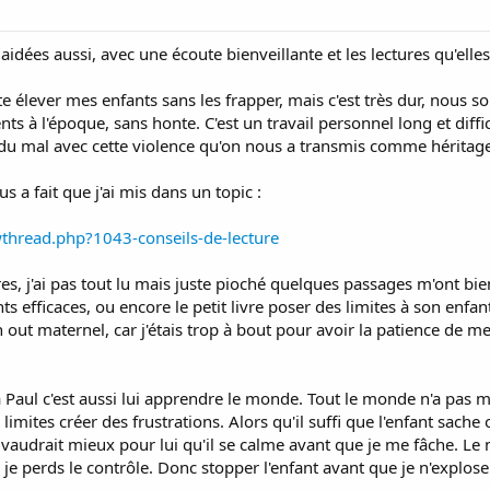
aidées aussi, avec une écoute bienveillante et les lectures qu'e
 élever mes enfants sans les frapper, mais c'est très dur, nous 
nts à l'époque, sans honte. C'est un travail personnel long et diff
r du mal avec cette violence qu'on nous a transmis comme héritag
ous a fait que j'ai mis dans un topic :
wthread.php?1043-conseils-de-lecture
vres, j'ai pas tout lu mais juste pioché quelques passages m'ont bi
s efficaces, ou encore le petit livre poser des limites à son enfant,
out maternel, car j'étais trop à bout pour avoir la patience de me
à Paul c'est aussi lui apprendre le monde. Tout le monde n'a pas 
limites créer des frustrations. Alors qu'il suffi que l'enfant sach
vaudrait mieux pour lui qu'il se calme avant que je me fâche. Le 
 je perds le contrôle. Donc stopper l'enfant avant que je n'explose