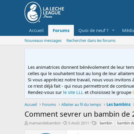
Accueil
Forums
Quoi de neuf ?
Médi
Nouveaux messages
Rechercher dans les forums
Les animatrices donnent bénévolement de leur tem
celles qui le souhaitent tout au long de leur allaitem
Si vous appréciez notre travail, nous vous invitons
ce n'est déjà fait - qui nous permettront de contin
Rendez-vous sur
le site LLL
et choisissez le groupe
Accueil
Forums
Allaiter au fil du temps
Les bambins
Comment sevrer un bambin de 29
D
D
T
mamandebambin
5 Août 2011
bambin
bambin d
é
a
a
m
t
g