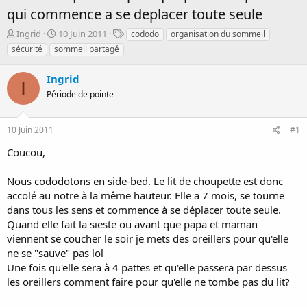
qui commence a se deplacer toute seule
D
D
T
Ingrid
10 Juin 2011
cododo
organisation du sommeil
é
a
a
sécurité
sommeil partagé
m
t
g
a
e
s
Ingrid
r
d
I
r
Période de pointe
e
é
d
e
é
10 Juin 2011
#1
p
b
a
u
Coucou,
r
t
Nous cododotons en side-bed. Le lit de choupette est donc
accolé au notre à la même hauteur. Elle a 7 mois, se tourne
dans tous les sens et commence à se déplacer toute seule.
Quand elle fait la sieste ou avant que papa et maman
viennent se coucher le soir je mets des oreillers pour qu'elle
ne se "sauve" pas lol
Une fois qu'elle sera à 4 pattes et qu'elle passera par dessus
les oreillers comment faire pour qu'elle ne tombe pas du lit?