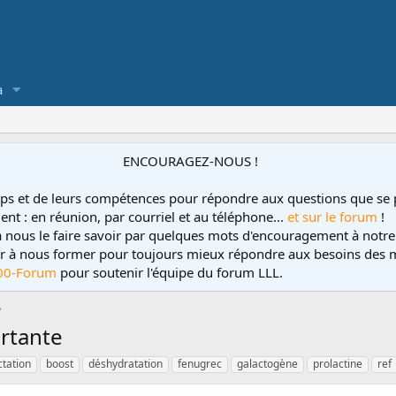
a
ENCOURAGEZ-NOUS !
ps et de leurs compétences pour répondre aux questions que se 
ent : en réunion, par courriel et au téléphone...
et sur le forum
!
 à nous le faire savoir par quelques mots d'encouragement à notre
uer à nous former pour toujours mieux répondre aux besoins des m
00-Forum
pour soutenir l'équipe du forum LLL.
ortante
ctation
boost
déshydratation
fenugrec
galactogène
prolactine
ref