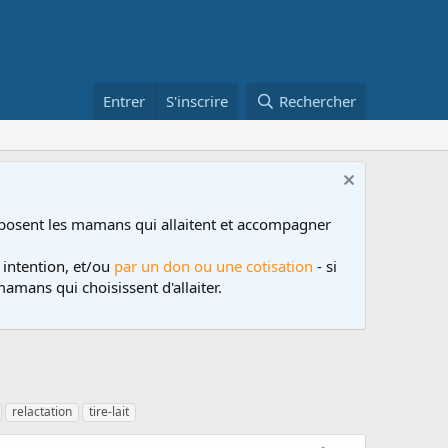
Entrer
S'inscrire
Rechercher
posent les mamans qui allaitent et accompagner
 intention, et/ou
par un don ou une cotisation
- si
amans qui choisissent d'allaiter.
relactation
tire-lait