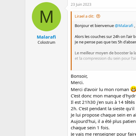
23 Juin 2023
M
Lirael a dit:
Bonjour et bienvenue
@Malarafi
,
Malarafi
Alors les couches sur 24h on l'air 
Je ne pense pas que tes 5h d'absen
Colostrum
Le meilleur moyen de booster la lac
et la compression du sein pour l'ai
Tu es a combien de tétée par 24h 
Bonsoir,
Merci.
Merci d'avoir lu mon roman
C'est donc mon manque d'hydrata
Il est 21h30 j'en suis à 14 têté
2h. C'est pendant la sieste qu'il
Je lui propose chaque sein en a
Aujourd'hui, il a été plus patient
chaque sein 1 fois.
Je vais me renseigner pour fair