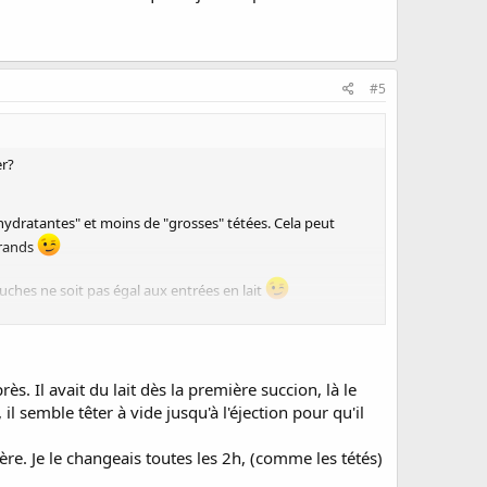
#5
er?
 "hydratantes" et moins de "grosses" tétées. Cela peut
grands
couches ne soit pas égal aux entrées en lait
n.
. Il avait du lait dès la première succion, là le
il semble têter à vide jusqu'à l'éjection pour qu'il
ère. Je le changeais toutes les 2h, (comme les tétés)