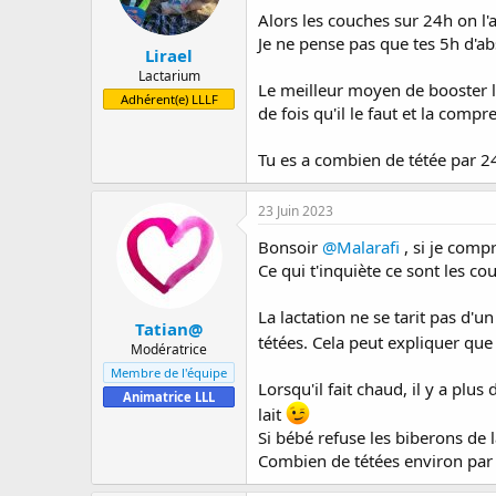
Alors les couches sur 24h on l'
Je ne pense pas que tes 5h d'ab
Lirael
Lactarium
Le meilleur moyen de booster la
Adhérent(e) LLLF
de fois qu'il le faut et la compr
Tu es a combien de tétée par 2
23 Juin 2023
Bonsoir
@Malarafi
, si je comp
Ce qui t'inquiète ce sont les c
La lactation ne se tarit pas d'u
Tatian@
tétées. Cela peut expliquer que
Modératrice
Membre de l'équipe
Lorsqu'il fait chaud, il y a plu
Animatrice LLL
lait
Si bébé refuse les biberons de l
Combien de tétées environ par