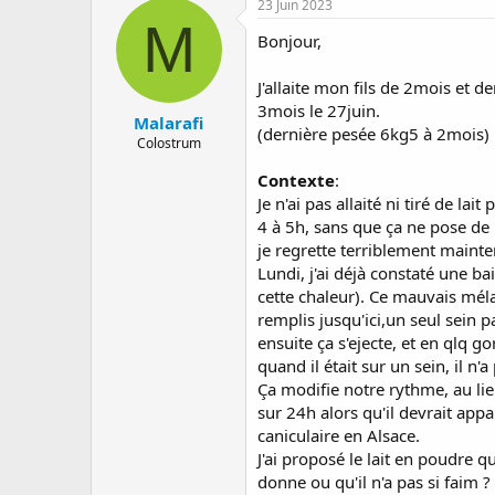
23 Juin 2023
a
e
s
M
r
d
Bonjour,
r
e
é
d
J'allaite mon fils de 2mois et d
e
é
3mois le 27juin.
p
b
Malarafi
(dernière pesée 6kg5 à 2mois)
a
u
Colostrum
r
t
Contexte
:
Je n'ai pas allaité ni tiré de l
4 à 5h, sans que ça ne pose de
je regrette terriblement mainte
Lundi, j'ai déjà constaté une bai
cette chaleur). Ce mauvais méla
remplis jusqu'ici,un seul sein pa
ensuite ça s'ejecte, et en qlq g
quand il était sur un sein, il n'
Ça modifie notre rythme, au lieu 
sur 24h alors qu'il devrait ap
caniculaire en Alsace.
J'ai proposé le lait en poudre 
donne ou qu'il n'a pas si faim ? 