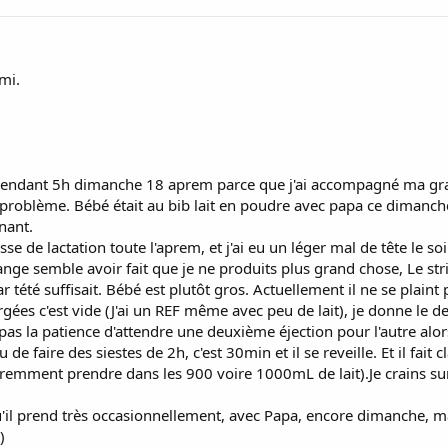
emi.
ait pendant 5h dimanche 18 aprem parce que j'ai accompagné ma gran
 problème. Bébé était au bib lait en poudre avec papa ce diman
nant.
sse de lactation toute l'aprem, et j'ai eu un léger mal de tête le so
nge semble avoir fait que je ne produits plus grand chose, Le stric
r tété suffisait. Bébé est plutôt gros. Actuellement il ne se plaint 
orgées c'est vide (J'ai un REF même avec peu de lait), je donne le d
a pas la patience d'attendre une deuxième éjection pour l'autre alors
de faire des siestes de 2h, c'est 30min et il se reveille. Et il fait 
paremment prendre dans les 900 voire 1000mL de lait).Je crains s
qu'il prend très occasionnellement, avec Papa, encore dimanche, mai
)