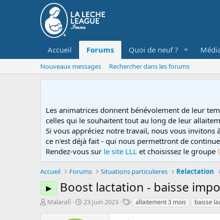
Accueil
Forums
Quoi de neuf ?
Médi
Nouveaux messages
Rechercher dans les forums
Les animatrices donnent bénévolement de leur tem
celles qui le souhaitent tout au long de leur allaitem
Si vous appréciez notre travail, nous vous invitons
ce n'est déjà fait - qui nous permettront de contin
Rendez-vous sur
le site LLL
et choisissez le groupe
Accueil
Forums
Situations particulieres
Relactation
Boost lactation - baisse imp
►
D
D
T
Malarafi
23 Juin 2023
allaitement 3 mois
baisse la
é
a
a
m
t
g