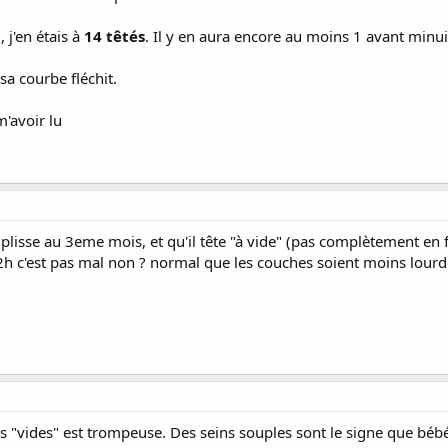
 j'en étais à
14 têtés
. Il y en aura encore au moins 1 avant minui
sa courbe fléchit.
'avoir lu
uplisse au 3eme mois, et qu'il tête "à vide" (pas complètement en f
 2h c'est pas mal non ? normal que les couches soient moins lourdes 
ns "vides" est trompeuse. Des seins souples sont le signe que bébé