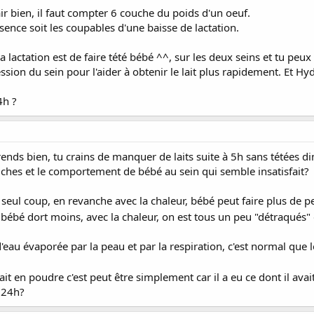
air bien, il faut compter 6 couche du poids d'un oeuf.
sence soit les coupables d'une baisse de lactation.
 lactation est de faire tété bébé ^^, sur les deux seins et tu peux
ession du sein pour l'aider à obtenir le lait plus rapidement. Et Hyd
4h ?
rends bien, tu crains de manquer de laits suite à 5h sans tétées 
ouches et le comportement de bébé au sein qui semble insatisfait?
n seul coup, en revanche avec la chaleur, bébé peut faire plus de 
 bébé dort moins, avec la chaleur, on est tous un peu "détraqués"
s d'eau évaporée par la peau et par la respiration, c'est normal qu
ait en poudre c'est peut être simplement car il a eu ce dont il avai
 24h?