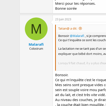
Merci pour tes réponses.
Bonne soirée
23 Juin 2023
M
Tatian@ a dit:
Bonsoir
@Malarafi
, si je compren
Ce qui t'inquiète ce sont les couc
Malarafi
La lactation ne se tarit pas d'un s
Colostrum
expliquer que bébé dort moins, av
Lorsqu'il fait chaud, il y a plus d
Si bébé refuse les biberons de lait
Combien de tétées environ par 2
Bonsoir.
Ce qui m'inquiète c'est le risq
Mes seins sont presque vides com
sein est souple voire mou parfoi
ait du lait, et c'est très vite vidé.
Au niveau des couches, je dirais
, la couche était bien mouillée.