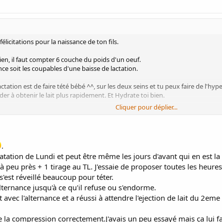
 félicitations pour la naissance de ton fils.
bien, il faut compter 6 couche du poids d'un oeuf.
ce soit les coupables d'une baisse de lactation.
tation est de faire tété bébé ^^, sur les deux seins et tu peux faire de l'hype
der à obtenir le lait plus rapidement. Et Hydrate toi bien.
Cliquer pour déplier...
?
.
tion de Lundi et peut être même les jours d'avant qui en est la cau
s à peu près + 1 tirage au TL. J'essaie de proposer toutes les heure
 s'est réveillé beaucoup pour téter.
lternance jusqu'à ce qu'il refuse ou s'endorme.
 avec l'alternance et a réussi à attendre l'ejection de lait du 2eme se
e la compression correctement.J'avais un peu essayé mais ça lui fa