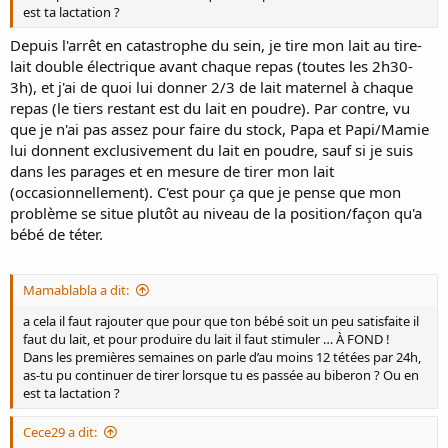
Je précise que j'utilise le biberon Ave*t de Philips. J'ai aussi essayé la
est ta lactation ?
tétine Calma de M*d*la (sensée reproduire le sein en ne délivrant le
Depuis l'arrêt en catastrophe du sein, je tire mon lait au tire-
lait qu'avec la succion) mais je ne suis pas convaincue (débit trop
lait double électrique avant chaque repas (toutes les 2h30-
fort une fois que la succion est suffisante).
3h), et j'ai de quoi lui donner 2/3 de lait maternel à chaque
Mes questions:
repas (le tiers restant est du lait en poudre). Par contre, vu
que je n'ai pas assez pour faire du stock, Papa et Papi/Mamie
Est-ce qu'un retour à un allaitement exclusivement au sein
lui donnent exclusivement du lait en poudre, sauf si je suis
est possible (même si je suis bien consciente de la patience et
du temps qu'il me faudra) ou est-ce "trop tard" (habitude du
dans les parages et en mesure de tirer mon lait
biberon trop bien ancrée, et réflexes du nouveau-né
(occasionnellement). C'est pour ça que je pense que mon
perdus?)?
problème se situe plutôt au niveau de la position/façon qu'a
Comment faire pour qu'elle soit plus calme pour la
bébé de téter.
positionner plus facilement?
Comme Papa et les grands-parents ont l'opportunité
d'interagir avec elle en lui donnant le biberon en journée, le
Mamablabla a dit:
meilleur moment pour lui donner le sein est la nuit, lorsque je
suis seule avec elle. Comment puis-je faire pour capter ses
a cela il faut rajouter que pour que ton bébé soit un peu satisfaite il
signes précoces de faim alors qu'elle dort (et non attendre
faut du lait, et pour produire du lait il faut stimuler … À FOND !
qu'elle se réveille en pleurs)? Est-ce que je peux la réveiller
Dans les premières semaines on parle d’au moins 12 tétées par 24h,
quand elle est en sommeil léger (si je ne suis pas en train de
as-tu pu continuer de tirer lorsque tu es passée au biberon ? Ou en
dormir comme une souche)?
est ta lactation ?
Est-ce que la confusion sein/tétine n'existe pas comme
l'affirme son pédiatre? Si elle existe, d'autres idées pour
Cece29 a dit:
limiter cette confusion au biberon?