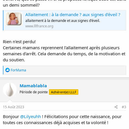
un demi sommeil?
Allaitement : à la demande ? aux signes d'éveil ?
allaitement à la demande et aux signes d'éveil.
www.lllfrance.org
Rien n'est perdu!
Certaines mamans reprennent l'allaitement après plusieurs
semaines d'arrêt. Cela demande du temps, de la motivation et
du soutien.
R
ForMama
é
a
c
Mamablabla
t
Période de pointe
Adhérent(e) LLLF
i
o
n
s
15 Août 2023
#3
:
Bonjour
@Lilyeuhh
! Félicitations pour cette naissance, pour
toutes ces connaissances déjà acquises et ta volonté !