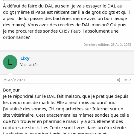
À défaut de faire du DAL au sein, je vais essayer le DAL au
doigt (même si Papa est réticent car il a de gros doigts et qu'il
a peur de lui passer des bactéries même avec un bon lavage
des mains). Vous avez des recettes de DAL maison? Où puis-
je me procurer des sondes CH5? Faut-il absolument une
ordonnance?
Dernière édition:
25 Août 2023
Lixy
L
Voie lactée
25 Août 2023
#12
Bonjour
Je te répondrai sur le DAL fait maison, que je pratique depuis
les deux mois de ma fille. Elle a neuf mois aujourd’hui.
J’ai utilisé des sondes, CH cinq achetées sur Internet sur un
site vétérinaire. C’est exactement les mêmes sondes que celle
que l’on trouver en pharmacie mais il y a actuellement des
ruptures de stock. Les Centre sont livrés dans un étui stérile.
Le ch cinq à un embout gris, le 4 un embout violet.