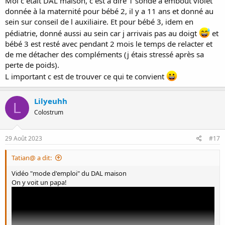
Moi c était DAL maison, c est à dire 1 sonde à embout violet
un compte-rendu!
donnée à la maternité pour bébé 2, il y a 11 ans et donné au
sein sur conseil de l auxiliaire. Et pour bébé 3, idem en
pédiatrie, donné aussi au sein car j arrivais pas au doigt
et
bébé 3 est resté avec pendant 2 mois le temps de relacter et
de me détacher des compléments (j étais stressé après sa
perte de poids).
L important c est de trouver ce qui te convient
Lilyeuhh
L
Colostrum
29 Août 2023
#17
Tatian@ a dit:
Vidéo "mode d'emploi" du DAL maison
On y voit un papa!