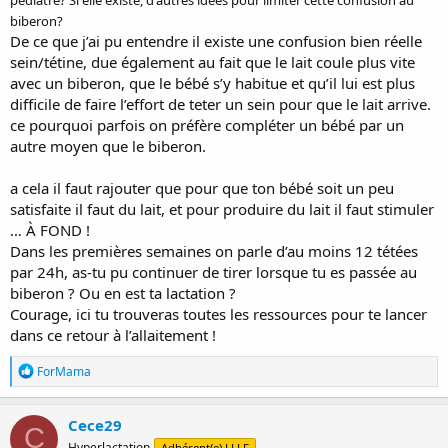
biberon?
De ce que j’ai pu entendre il existe une confusion bien réelle
sein/tétine, due également au fait que le lait coule plus vite
avec un biberon, que le bébé s’y habitue et qu’il lui est plus
difficile de faire l’effort de teter un sein pour que le lait arrive.
ce pourquoi parfois on préfère compléter un bébé par un
autre moyen que le biberon.
a cela il faut rajouter que pour que ton bébé soit un peu
satisfaite il faut du lait, et pour produire du lait il faut stimuler
… À FOND !
Dans les premières semaines on parle d’au moins 12 tétées
par 24h, as-tu pu continuer de tirer lorsque tu es passée au
biberon ? Ou en est ta lactation ?
Courage, ici tu trouveras toutes les ressources pour te lancer
dans ce retour à l’allaitement !
R
ForMama
é
a
c
Cece29
C
t
Hyperlactation
Adhérent(e) LLLF