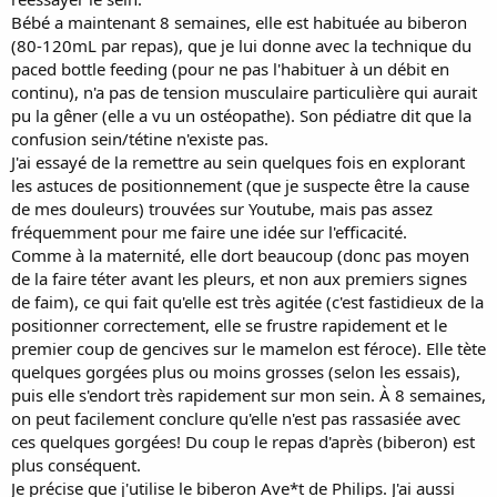
Bébé a maintenant 8 semaines, elle est habituée au biberon
(80-120mL par repas), que je lui donne avec la technique du
paced bottle feeding (pour ne pas l'habituer à un débit en
continu), n'a pas de tension musculaire particulière qui aurait
pu la gêner (elle a vu un ostéopathe). Son pédiatre dit que la
confusion sein/tétine n'existe pas.
J'ai essayé de la remettre au sein quelques fois en explorant
les astuces de positionnement (que je suspecte être la cause
de mes douleurs) trouvées sur Youtube, mais pas assez
fréquemment pour me faire une idée sur l'efficacité.
Comme à la maternité, elle dort beaucoup (donc pas moyen
de la faire téter avant les pleurs, et non aux premiers signes
de faim), ce qui fait qu'elle est très agitée (c'est fastidieux de la
positionner correctement, elle se frustre rapidement et le
premier coup de gencives sur le mamelon est féroce). Elle tète
quelques gorgées plus ou moins grosses (selon les essais),
puis elle s'endort très rapidement sur mon sein. À 8 semaines,
on peut facilement conclure qu'elle n'est pas rassasiée avec
ces quelques gorgées! Du coup le repas d'après (biberon) est
plus conséquent.
Je précise que j'utilise le biberon Ave*t de Philips. J'ai aussi