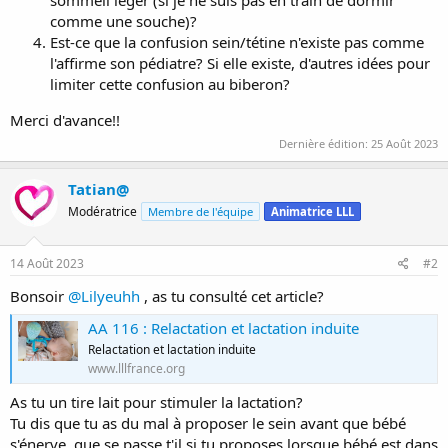
comme une souche)?
Est-ce que la confusion sein/tétine n'existe pas comme
l'affirme son pédiatre? Si elle existe, d'autres idées pour
limiter cette confusion au biberon?
Merci d'avance!!
Dernière édition:
25 Août 2023
Tatian@
Modératrice
Membre de l'équipe
Animatrice LLL
14 Août 2023
#2
Bonsoir
@Lilyeuhh
, as tu consulté cet article?
AA 116 : Relactation et lactation induite
Relactation et lactation induite
www.lllfrance.org
As tu un tire lait pour stimuler la lactation?
Tu dis que tu as du mal à proposer le sein avant que bébé
s'énerve, que se passe t'il si tu proposes lorsque bébé est dans