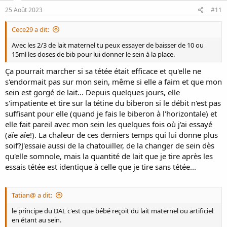
facile de la positionner, mais la prise du sein était toujours aussi
25 Août 2023
#11
douloureuse.
Cece29 a dit:
Papi lui a acheté une tétine car plus facile pour lui de la faire
s'endormir, mais je ne pense pas qu'elle y soit dépendante car elle
Avec les 2/3 de lait maternel tu peux essayer de baisser de 10 ou
est toujours capable de s'endormir après un biberon ou dans mes
15ml les doses de bib pour lui donner le sein à la place.
bras.
Ça pourrait marcher si sa tétée était efficace et qu'elle ne
s'endormait pas sur mon sein, même si elle a faim et que mon
Est-ce que c'est la raison pour laquelle bébé s'endort si vite sur le
sein est gorgé de lait... Depuis quelques jours, elle
sein?
s'impatiente et tire sur la tétine du biberon si le débit n'est pas
suffisant pour elle (quand je fais le biberon à l'horizontale) et
elle fait pareil avec mon sein les quelques fois où j'ai essayé
J'ajoute aussi que j'essaie la position biological nurturing mais ce
(aïe aïe!). La chaleur de ces derniers temps qui lui donne plus
n'est pas concluant. La prise du sein reste superficielle, au niveau du
mamelon et pas de l'aréole, malgré la technique du flipple (éloigner
soif?J'essaie aussi de la chatouiller, de la changer de sein dès
le mamelon de bébé, la laisser coller son menton contre l'aréole et
qu'elle somnole, mais la quantité de lait que je tire après les
ouvrir grand la bouche, puis placer le mamelon dans sa bouche) et
essais tétée est identique à celle que je tire sans tétée...
du sandwich ( pincer le sein pour faire rentrer un max dans la
bouche comme on ferait avec un sandwich/burger bien garni). J'ai
l'impression qu'elle n'ouvre pas assez grand la bouche pour
Tatian@ a dit:
permettre au mamelon d'aller jusqu'au fond du palais.
le principe du DAL c'est que bébé reçoit du lait maternel ou artificiel
en étant au sein.