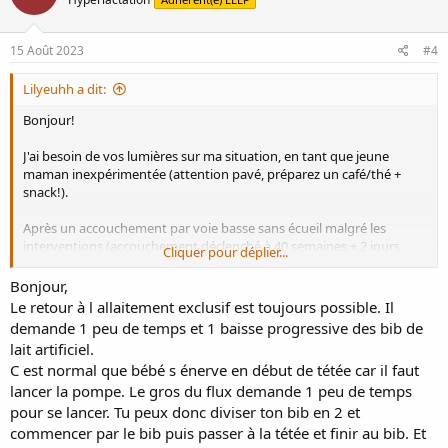
i
o
n
s
15 Août 2023
#4
:
Lilyeuhh a dit:
Bonjour!
J'ai besoin de vos lumières sur ma situation, en tant que jeune
maman inexpérimentée (attention pavé, préparez un café/thé +
snack!).
Après un accouchement par voie basse sans écueil malgré les
interventions (accouchement déclenché à 40 semaines + 2 jours
Cliquer pour déplier...
pour raison médicale avec tampon prostaglandines puis
décollement membranes puis ocytocine, péridurale), mon bébé
Bonjour,
(poids de naissance normal) a eu la tétée d'accueil et a été allaitée au
Le retour à l allaitement exclusif est toujours possible. Il
sein jusqu'à notre retour de maternité. Au fil des tétées, mes
demande 1 peu de temps et 1 baisse progressive des bib de
mamelons sont devenus très douloureux (durant toute la tétée, pas
lait artificiel.
uniquement au début), la peau était à vif et saignait, malgré les
C est normal que bébé s énerve en début de tétée car il faut
différentes sages-femmes de la maternité qui n'ont rien trouvé à
lancer la pompe. Le gros du flux demande 1 peu de temps
redire (position, rien sur un éventuel frein langue, ...), utilisation du
lait, lanoline et acide hyaluronique pour cicatriser les plaies, et bébé
pour se lancer. Tu peux donc diviser ton bib en 2 et
qui avait l'air d'être satisfaite (n'a perdu que 85g à la sortie de
commencer par le bib puis passer à la tétée et finir au bib. Et
maternité).