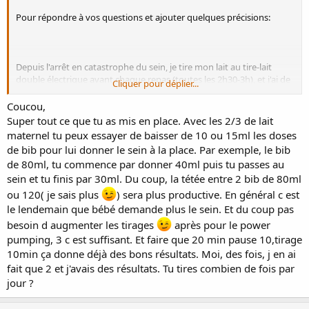
Pour répondre à vos questions et ajouter quelques précisions:
Depuis l'arrêt en catastrophe du sein, je tire mon lait au tire-lait
double électrique avant chaque repas (toutes les 2h30-3h), et j'ai de
Cliquer pour déplier...
quoi lui donner 2/3 de lait maternel à chaque repas (le tiers restant
est du lait en poudre). Par contre, vu que je n'ai pas assez pour faire
Coucou,
du stock, Papa et Papi/Mamie lui donnent exclusivement du lait en
Super tout ce que tu as mis en place. Avec les 2/3 de lait
poudre, sauf si je suis dans les parages et en mesure de tirer mon
maternel tu peux essayer de baisser de 10 ou 15ml les doses
lait (occasionnellement). C'est pour ça que je pense que mon
de bib pour lui donner le sein à la place. Par exemple, le bib
problème se situe plutôt au niveau de la position/façon qu'a bébé
de 80ml, tu commence par donner 40ml puis tu passes au
de téter.
sein et tu finis par 30ml. Du coup, la tétée entre 2 bib de 80ml
ou 120( je sais plus
) sera plus productive. En général c est
le lendemain que bébé demande plus le sein. Et du coup pas
J'essaie aussi de faire du power pumping pour augmenter ma
besoin d augmenter les tirages
après pour le power
lactation (30 min de tirage puis deux fois 10 min de pause puis 10
pumping, 3 c est suffisant. Et faire que 20 min pause 10,tirage
min de tirage) mais c'est épuisant pendant la nuit, donc le plus
souvent c'est un seul cycle de 10min pause+re-tirage.
10min ça donne déjà des bons résultats. Moi, des fois, j en ai
fait que 2 et j'avais des résultats. Tu tires combien de fois par
jour ?
Lors de mes derniers essais, j'ai fait exprès de ne pas pomper, pour