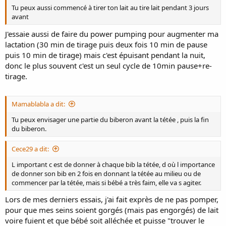
Tu peux aussi commencé à tirer ton lait au tire lait pendant 3 jours
Merci d'avance!!
avant
J'essaie aussi de faire du power pumping pour augmenter ma
lactation (30 min de tirage puis deux fois 10 min de pause
puis 10 min de tirage) mais c'est épuisant pendant la nuit,
donc le plus souvent c'est un seul cycle de 10min pause+re-
tirage.
Mamablabla a dit:
Tu peux envisager une partie du biberon avant la tétée , puis la fin
du biberon.
Cece29 a dit:
L important c est de donner à chaque bib la tétée, d où l importance
de donner son bib en 2 fois en donnant la tétée au milieu ou de
commencer par la tétée, mais si bébé a très faim, elle va s agiter.
Lors de mes derniers essais, j'ai fait exprès de ne pas pomper,
pour que mes seins soient gorgés (mais pas engorgés) de lait
voire fuient et que bébé soit alléchée et puisse "trouver le