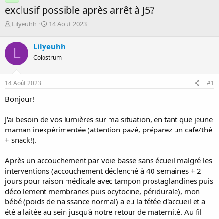
exclusif possible après arrêt à J5?
D
D
Lilyeuhh
14 Août 2023
é
a
m
t
Lilyeuhh
L
a
e
Colostrum
r
d
r
e
é
d
14 Août 2023
#1
e
é
p
b
Bonjour!
a
u
r
t
J'ai besoin de vos lumières sur ma situation, en tant que jeune
maman inexpérimentée (attention pavé, préparez un café/thé
+ snack!).
Après un accouchement par voie basse sans écueil malgré les
interventions (accouchement déclenché à 40 semaines + 2
jours pour raison médicale avec tampon prostaglandines puis
décollement membranes puis ocytocine, péridurale), mon
bébé (poids de naissance normal) a eu la tétée d'accueil et a
été allaitée au sein jusqu'à notre retour de maternité. Au fil