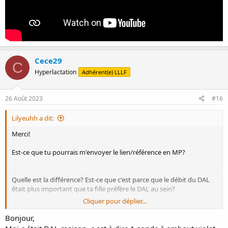
Cece29
C
Hyperlactation
Adhérent(e) LLLF
26 Août 2023
#16
Lilyeuhh a dit:
Merci!
Est-ce que tu pourrais m'envoyer le lien/référence en MP?
Quelle est la différence? Est-ce que c'est parce que le débit du DAL
était plus important que ta fille préfère le DAL au sein?
Cliquer pour déplier...
Je suis en train de me renseigner, il y a tellement de sites marchands
Bonjour,
où on peut le louer que je m'y perds un peu... Mais je reviendrai faire