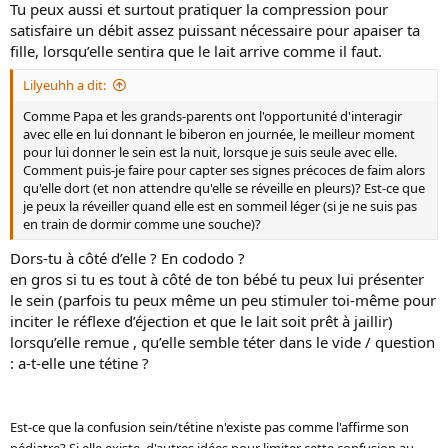
Tu peux aussi et surtout pratiquer la compression pour
satisfaire un débit assez puissant nécessaire pour apaiser ta
fille, lorsqu’elle sentira que le lait arrive comme il faut.
Lilyeuhh a dit:
Comme Papa et les grands-parents ont l'opportunité d'interagir
avec elle en lui donnant le biberon en journée, le meilleur moment
pour lui donner le sein est la nuit, lorsque je suis seule avec elle.
Comment puis-je faire pour capter ses signes précoces de faim alors
qu'elle dort (et non attendre qu'elle se réveille en pleurs)? Est-ce que
je peux la réveiller quand elle est en sommeil léger (si je ne suis pas
en train de dormir comme une souche)?
Dors-tu à côté d’elle ? En cododo ?
en gros si tu es tout à côté de ton bébé tu peux lui présenter
le sein (parfois tu peux même un peu stimuler toi-même pour
inciter le réflexe d’éjection et que le lait soit prêt à jaillir)
lorsqu’elle remue , qu’elle semble téter dans le vide / question
: a-t-elle une tétine ?
Est-ce que la confusion sein/tétine n'existe pas comme l'affirme son
pédiatre? Si elle existe, d'autres idées pour limiter cette confusion au