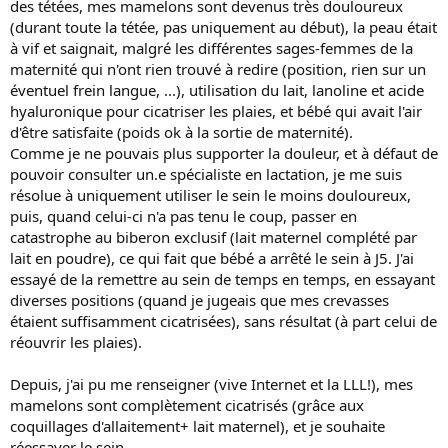
des tétées, mes mamelons sont devenus très douloureux
(durant toute la tétée, pas uniquement au début), la peau était
à vif et saignait, malgré les différentes sages-femmes de la
maternité qui n'ont rien trouvé à redire (position, rien sur un
éventuel frein langue, ...), utilisation du lait, lanoline et acide
hyaluronique pour cicatriser les plaies, et bébé qui avait l'air
d'être satisfaite (poids ok à la sortie de maternité).
Comme je ne pouvais plus supporter la douleur, et à défaut de
pouvoir consulter un.e spécialiste en lactation, je me suis
résolue à uniquement utiliser le sein le moins douloureux,
puis, quand celui-ci n'a pas tenu le coup, passer en
catastrophe au biberon exclusif (lait maternel complété par
lait en poudre), ce qui fait que bébé a arrêté le sein à J5. J'ai
essayé de la remettre au sein de temps en temps, en essayant
diverses positions (quand je jugeais que mes crevasses
étaient suffisamment cicatrisées), sans résultat (à part celui de
réouvrir les plaies).
Depuis, j'ai pu me renseigner (vive Internet et la LLL!), mes
mamelons sont complètement cicatrisés (grâce aux
coquillages d'allaitement+ lait maternel), et je souhaite
réessayer le sein.