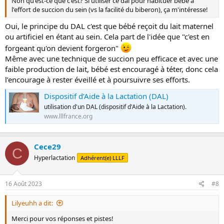
Non qu'est-ce que c'est? Si utiliser ce dal pour habituer bébé à
l'effort de succion du sein (vs la facilité du biberon), ça m'intéresse!
Oui, le principe du DAL c'est que bébé reçoit du lait maternel
ou artificiel en étant au sein. Cela part de l'idée que "c'est en
forgeant qu'on devient forgeron"
Même avec une technique de succion peu efficace et avec une
faible production de lait, bébé est encouragé à téter, donc cela
l’encourage à rester éveillé et à poursuivre ses efforts.
Dispositif d’Aide à la Lactation (DAL)
utilisation d'un DAL (dispositif d'Aide à la Lactation).
www.lllfrance.org
Cece29
C
Hyperlactation
Adhérent(e) LLLF
16 Août 2023
#8
Lilyeuhh a dit:
Merci pour vos réponses et pistes!