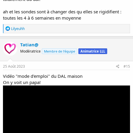
ah et les sondes sont à changer des qu elles se rigidifient :
toutes les 4 à 6 semaines en moyenne
R
Lilyeuhh
é
a
c
Tatian@
t
Modératrice
Membre de l'équipe
Animatrice LLL
i
o
n
s
25 Août 2023
#15
:
Vidéo "mode d'emploi" du DAL maison
On y voit un papa!