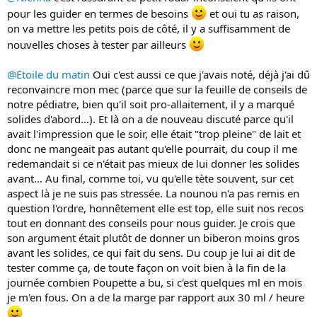
pour les guider en termes de besoins
et oui tu as raison,
on va mettre les petits pois de côté, il y a suffisamment de
nouvelles choses à tester par ailleurs
@Etoile du matin
Oui c'est aussi ce que j'avais noté, déjà j'ai dû
reconvaincre mon mec (parce que sur la feuille de conseils de
notre pédiatre, bien qu'il soit pro-allaitement, il y a marqué
solides d'abord...). Et là on a de nouveau discuté parce qu'il
avait l'impression que le soir, elle était "trop pleine" de lait et
donc ne mangeait pas autant qu'elle pourrait, du coup il me
redemandait si ce n'était pas mieux de lui donner les solides
avant... Au final, comme toi, vu qu'elle tète souvent, sur cet
aspect là je ne suis pas stressée. La nounou n'a pas remis en
question l'ordre, honnêtement elle est top, elle suit nos recos
tout en donnant des conseils pour nous guider. Je crois que
son argument était plutôt de donner un biberon moins gros
avant les solides, ce qui fait du sens. Du coup je lui ai dit de
tester comme ça, de toute façon on voit bien à la fin de la
journée combien Poupette a bu, si c'est quelques ml en mois
je m'en fous. On a de la marge par rapport aux 30 ml / heure