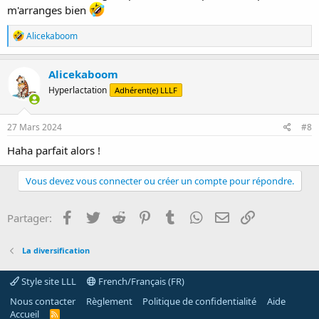
m'arranges bien
R
Alicekaboom
é
a
c
Alicekaboom
t
Hyperlactation
Adhérent(e) LLLF
i
o
n
s
27 Mars 2024
#8
:
Haha parfait alors !
Vous devez vous connecter ou créer un compte pour répondre.
Facebook
Twitter
Reddit
Pinterest
Tumblr
WhatsApp
E-mail
Lien
Partager:
La diversification
Style site LLL
French/Français (FR)
Nous contacter
Règlement
Politique de confidentialité
Aide
Accueil
R