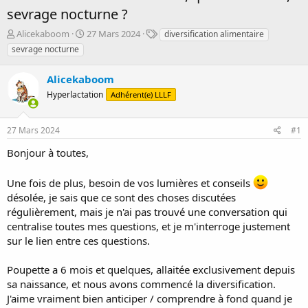
sevrage nocturne ?
D
D
T
Alicekaboom
27 Mars 2024
diversification alimentaire
é
a
a
sevrage nocturne
m
t
g
a
e
s
Alicekaboom
r
d
r
Hyperlactation
e
Adhérent(e) LLLF
é
d
e
é
27 Mars 2024
#1
p
b
a
u
Bonjour à toutes,
r
t
Une fois de plus, besoin de vos lumières et conseils
désolée, je sais que ce sont des choses discutées
régulièrement, mais je n'ai pas trouvé une conversation qui
centralise toutes mes questions, et je m'interroge justement
sur le lien entre ces questions.
Poupette a 6 mois et quelques, allaitée exclusivement depuis
sa naissance, et nous avons commencé la diversification.
J'aime vraiment bien anticiper / comprendre à fond quand je