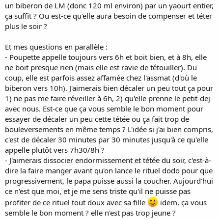
un biberon de LM (donc 120 ml environ) par un yaourt entier,
ça suffit ? Ou est-ce qu'elle aura besoin de compenser et téter
plus le soir ?
Et mes questions en parallèle :
- Poupette appelle toujours vers 6h et boit bien, et à 8h, elle
ne boit presque rien (mais elle est ravie de tétouiller). Du
coup, elle est parfois assez affamée chez l'assmat (d'où le
biberon vers 10h). J'aimerais bien décaler un peu tout ça pour
1) ne pas me faire réveiller à 6h, 2) qu'elle prenne le petit-dej
avec nous. Est-ce que ça vous semble le bon moment pour
essayer de décaler un peu cette tétée ou ça fait trop de
bouleversements en même temps ? L'idée si j'ai bien compris,
c'est de décaler 30 minutes par 30 minutes jusqu'à ce qu'elle
appelle plutôt vers 7h30/8h ?
- J'aimerais dissocier endormissement et tétée du soir, c'est-à-
dire la faire manger avant qu'on lance le rituel dodo pour que
progressivement, le papa puisse aussi la coucher. Aujourd'hui
ce n'est que moi, et je me sens triste qu'il ne puisse pas
profiter de ce rituel tout doux avec sa fille
idem, ça vous
semble le bon moment ? elle n'est pas trop jeune ?