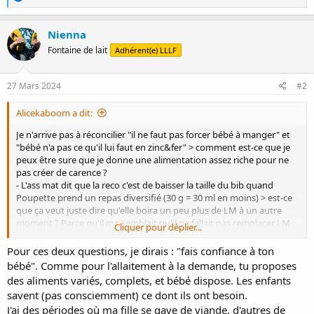
é
a
c
Nienna
t
Fontaine de lait
Adhérent(e) LLLF
i
o
n
s
27 Mars 2024
#2
:
Alicekaboom a dit:
Je n'arrive pas à réconcilier "il ne faut pas forcer bébé à manger" et
"bébé n'a pas ce qu'il lui faut en zinc&fer" > comment est-ce que je
peux être sure que je donne une alimentation assez riche pour ne
pas créer de carence ?
- L'ass mat dit que la reco c'est de baisser la taille du bib quand
Poupette prend un repas diversifié (30 g = 30 ml en moins) > est-ce
que ça veut juste dire qu'elle boira un peu plus de LM à un autre
moment ? Parce qu'il me semblait qu'il ne fallait pas remplacer LM
Cliquer pour déplier...
par solides la 1ère année...
Pour ces deux questions, je dirais : "fais confiance à ton
bébé". Comme pour l'allaitement à la demande, tu proposes
des aliments variés, complets, et bébé dispose. Les enfants
savent (pas consciemment) ce dont ils ont besoin.
J'ai des périodes où ma fille se gave de viande, d'autres de