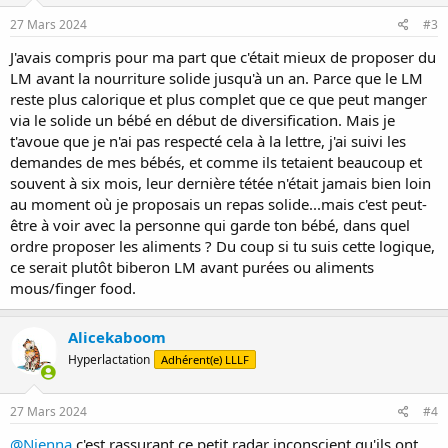
n
s
27 Mars 2024
#3
:
J'avais compris pour ma part que c'était mieux de proposer du
LM avant la nourriture solide jusqu'à un an. Parce que le LM
reste plus calorique et plus complet que ce que peut manger
via le solide un bébé en début de diversification. Mais je
t'avoue que je n'ai pas respecté cela à la lettre, j'ai suivi les
demandes de mes bébés, et comme ils tetaient beaucoup et
souvent à six mois, leur dernière tétée n'était jamais bien loin
au moment où je proposais un repas solide...mais c'est peut-
être à voir avec la personne qui garde ton bébé, dans quel
ordre proposer les aliments ? Du coup si tu suis cette logique,
ce serait plutôt biberon LM avant purées ou aliments
mous/finger food.
Alicekaboom
Hyperlactation
Adhérent(e) LLLF
27 Mars 2024
#4
@Nienna
c'est rassurant ce petit radar inconscient qu'ils ont