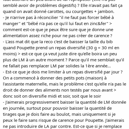
semblé avoir de problèmes digestifs) ? Elle n'avait pas fait ça
quand on avait donné carottes, ou courgettes + jambon.
- Je n'arrive pas à réconcilier "il ne faut pas forcer bébé à
manger" et "bébé n'a pas ce qu'il lui faut en zinc&fer" >
comment est-ce que je peux être sure que je donne une
alimentation assez riche pour ne pas créer de carence ?
- L'ass mat dit que la reco c'est de baisser la taille du bib
quand Poupette prend un repas diversifié (30 g = 30 ml en
moins) > est-ce que ça veut juste dire qu'elle boira un peu
plus de LM à un autre moment ? Parce qu'il me semblait qu'il
ne fallait pas remplacer LM par solides la 1ère année...
- Est-ce que je dois me limiter à un repas diversifié par jour ?
On a commencé à donner des petits pots (maison) à
l'assistante maternelle, mais le problème c'est qu'elle n'a pas le
droit de donner des aliments non testés par nous avant >
donc soit on diversifie midi et soir, soit que le soir
- J'aimerais progressivement baisser la quantité de LM donnée
en journée, surtout pour pouvoir baisser la quantité de
tirages que je dois faire au boulot, mais uniquement si je
peux le faire sans risque de carence pour Poupette. J'aimerais
ne pas introduire de LA par contre. Est-ce que si je remplace