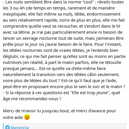
- Les nuits semblent être dans la norme "cool" : réveils toutes
les 3 ou 4h (de temps en temps, rarement et de manière
inexpliquée, elle fait même sa nuit), tétée, endormissement
au sein relativement rapide, voire de plus en plus, elle me fait
comprendre qu'elle veut se recoucher, et s'endort dans le lit
avec sa tétine. Je n'ai pas particulièrement envie ni besoin de
lancer un sevrage nocturne tout de suite, mais j'aimerais être
prête pour le jour où j'aurai besoin de le faire. Pour l'instant,
les tétées nocturnes sont de vraies tétées, je l'entends bien
déglutir, ce qui me fait penser qu'elles sont au moins en partie
nutritives (en réalité, à part le matin parfois, elle ne tétouille
presque jamais)... Est-ce qu'elle va d'elle-même faire
naturellement la transition vers des tétées câlin seulement,
voire plus de tétées du tout ? Est-ce qu'il faut que je l'aide,
peut-être en proposant encore plus le sein le soir et le matin ?
- Si la réponse à ces questions est "Elle est trop jeune", quel
âge me recommandez-vous ?
Merci de m'avoir lu jusqu'au bout, et merci d'avance pour
votre aide
R
Mamencha