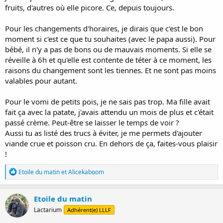
fruits, d'autres où elle picore. Ce, depuis toujours.
Pour les changements d'horaires, je dirais que c'est le bon
moment si c'est ce que tu souhaites (avec le papa aussi). Pour
bébé, il n'y a pas de bons ou de mauvais moments. Si elle se
réveille à 6h et qu'elle est contente de téter à ce moment, les
raisons du changement sont les tiennes. Et ne sont pas moins
valables pour autant.
Pour le vomi de petits pois, je ne sais pas trop. Ma fille avait
fait ça avec la patate, j'avais attendu un mois de plus et c'était
passé crème. Peut-être se laisser le temps de voir ?
Aussi tu as listé des trucs à éviter, je me permets d'ajouter
viande crue et poisson cru. En dehors de ça, faites-vous plaisir
!
R
Etoile du matin
et
Alicekaboom
é
a
c
Etoile du matin
t
Lactarium
Adhérent(e) LLLF
i
o