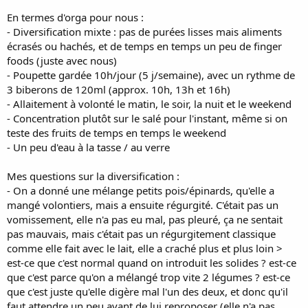
En termes d'orga pour nous :
- Diversification mixte : pas de purées lisses mais aliments
écrasés ou hachés, et de temps en temps un peu de finger
foods (juste avec nous)
- Poupette gardée 10h/jour (5 j/semaine), avec un rythme de
3 biberons de 120ml (approx. 10h, 13h et 16h)
- Allaitement à volonté le matin, le soir, la nuit et le weekend
- Concentration plutôt sur le salé pour l'instant, même si on
teste des fruits de temps en temps le weekend
- Un peu d'eau à la tasse / au verre
Mes questions sur la diversification :
- On a donné une mélange petits pois/épinards, qu'elle a
mangé volontiers, mais a ensuite régurgité. C'était pas un
vomissement, elle n'a pas eu mal, pas pleuré, ça ne sentait
pas mauvais, mais c'était pas un régurgitement classique
comme elle fait avec le lait, elle a craché plus et plus loin >
est-ce que c'est normal quand on introduit les solides ? est-ce
que c'est parce qu'on a mélangé trop vite 2 légumes ? est-ce
que c'est juste qu'elle digère mal l'un des deux, et donc qu'il
faut attendre un peu avant de lui reproposer (elle n'a pas