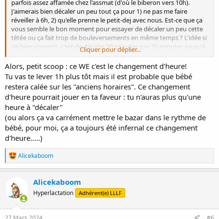
parfois assez affamée chez l'assmat (d'où le biberon vers 10h).
J'aimerais bien décaler un peu tout ça pour 1) ne pas me faire
réveiller à 6h, 2) qu'elle prenne le petit-dej avec nous. Est-ce que ça
vous semble le bon moment pour essayer de décaler un peu cette
tétée ou ça fait trop de bouleversements en même temps ? L'idée si
j'ai bien compris, c'est de décaler 30 minutes par 30 minutes jusqu'à
Cliquer pour déplier...
ce qu'elle appelle plutôt vers 7h30/8h ?
Alors, petit scoop : ce WE c'est le changement d'heure!
Tu vas te lever 1h plus tôt mais il est probable que bébé
restera calée sur les "anciens horaires". Ce changement
d'heure pourrait jouer en ta faveur : tu n'auras plus qu'une
heure à "décaler"
(ou alors ça va carrément mettre le bazar dans le rythme de
bébé, pour moi, ça a toujours été infernal ce changement
d'heure.....)
R
Alicekaboom
é
a
c
Alicekaboom
t
Hyperlactation
Adhérent(e) LLLF
i
o
n
s
27 Mars 2024
#6