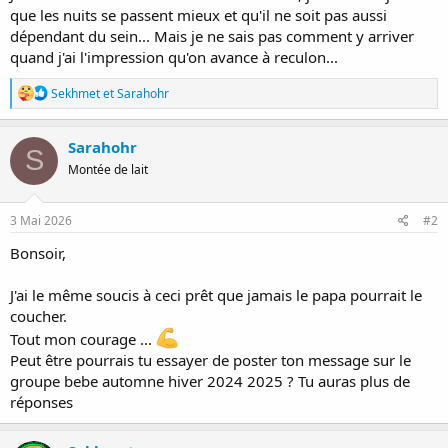
que les nuits se passent mieux et qu'il ne soit pas aussi
dépendant du sein... Mais je ne sais pas comment y arriver
quand j'ai l'impression qu'on avance à reculon...
R
Sekhmet
et
Sarahohr
é
a
c
Sarahohr
S
t
Montée de lait
i
o
n
s
3 Mai 2026
#2
:
Bonsoir,
J'ai le même soucis à ceci prêt que jamais le papa pourrait le
coucher.
Tout mon courage ...
Peut être pourrais tu essayer de poster ton message sur le
groupe bebe automne hiver 2024 2025 ? Tu auras plus de
réponses