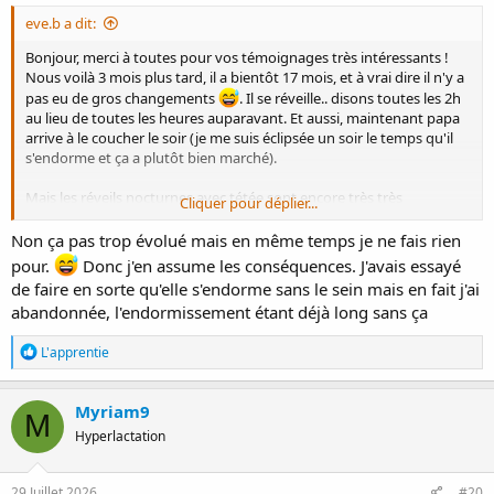
eve.b a dit:
Bonjour, merci à toutes pour vos témoignages très intéressants !
Nous voilà 3 mois plus tard, il a bientôt 17 mois, et à vrai dire il n'y a
pas eu de gros changements
. Il se réveille.. disons toutes les 2h
au lieu de toutes les heures auparavant. Et aussi, maintenant papa
arrive à le coucher le soir (je me suis éclipsée un soir le temps qu'il
s'endorme et ça a plutôt bien marché).
Mais les réveils nocturnes avec tétée sont encore très très
Cliquer pour déplier...
fréquents. Je finis toujours par aller dormir dans sa chambre. Il y a
eu quelques nuits à 1 ou 2 réveils qui m'ont donné grand espoir,
Non ça pas trop évolué mais en même temps je ne fais rien
mais je déchante toujours bien vite...
pour.
Donc j'en assume les conséquences. J'avais essayé
J'ai à nouveau essayé quelques fois de le rendormir sans lui donner
de faire en sorte qu'elle s'endorme sans le sein mais en fait j'ai
le sein, mais je suis trop HS pour tenir dans la durée.
abandonnée, l'endormissement étant déjà long sans ça
Notre situation actuelle fait que de mon côté j'ai des horaires
R
L'apprentie
modulables et je peux me ménager des temps de siestes, alors que
é
le papa travaille beaucoup en journée. Mais ça va changer à partir
a
de septembre, je reprends aussi à temps plein. Donc je crois que la
c
Myriam9
mission des vacances est toute trouvée : papa va faire des
M
t
nocturnes pour rendormir notre petit rebelle jusqu'à ce qu'il veuille
Hyperlactation
i
bien faire des semblants de nuits.
o
n
s
29 Juillet 2026
#20