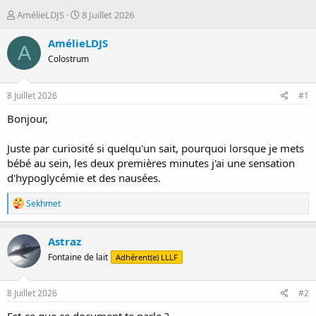
D
D
AmélieLDJS
8 Juillet 2026
é
a
m
t
AmélieLDJS
A
a
e
Colostrum
r
d
r
e
é
d
8 Juillet 2026
#1
e
é
p
b
Bonjour,
a
u
r
t
Juste par curiosité si quelqu'un sait, pourquoi lorsque je mets
bébé au sein, les deux premières minutes j'ai une sensation
d'hypoglycémie et des nausées.
R
Sekhmet
é
a
c
Astraz
t
Fontaine de lait
Adhérent(e) LLLF
i
o
n
s
8 Juillet 2026
#2
: