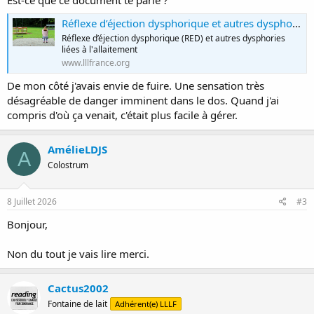
Est-ce que ce document te parle ?
Réflexe d’éjection dysphorique et autres dysphories liées à l'allaitement
Réflexe d’éjection dysphorique (RED) et autres dysphories
liées à l'allaitement
www.lllfrance.org
De mon côté j'avais envie de fuire. Une sensation très
désagréable de danger imminent dans le dos. Quand j'ai
compris d'où ça venait, c'était plus facile à gérer.
AmélieLDJS
A
Colostrum
8 Juillet 2026
#3
Bonjour,
Non du tout je vais lire merci.
Cactus2002
Fontaine de lait
Adhérent(e) LLLF