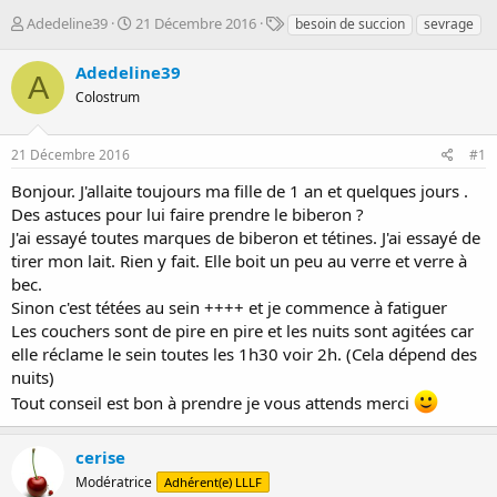
D
D
T
Adedeline39
21 Décembre 2016
besoin de succion
sevrage
é
a
a
m
t
g
Adedeline39
A
a
e
s
Colostrum
r
d
r
e
é
d
21 Décembre 2016
#1
e
é
p
b
Bonjour. J'allaite toujours ma fille de 1 an et quelques jours .
a
u
Des astuces pour lui faire prendre le biberon ?
r
t
J'ai essayé toutes marques de biberon et tétines. J'ai essayé de
tirer mon lait. Rien y fait. Elle boit un peu au verre et verre à
bec.
Sinon c'est tétées au sein ++++ et je commence à fatiguer
Les couchers sont de pire en pire et les nuits sont agitées car
elle réclame le sein toutes les 1h30 voir 2h. (Cela dépend des
nuits)
Tout conseil est bon à prendre je vous attends merci
cerise
Modératrice
Adhérent(e) LLLF