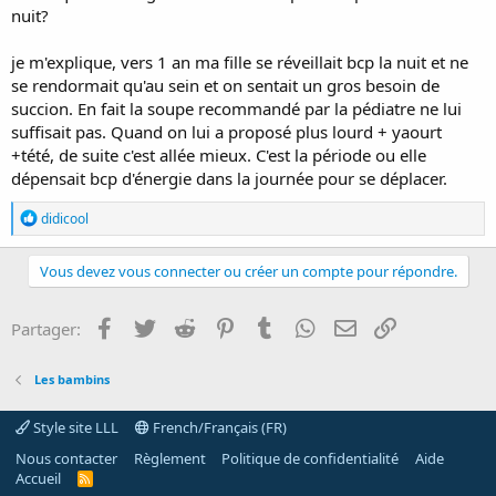
nuit?
je m'explique, vers 1 an ma fille se réveillait bcp la nuit et ne
se rendormait qu'au sein et on sentait un gros besoin de
succion. En fait la soupe recommandé par la pédiatre ne lui
suffisait pas. Quand on lui a proposé plus lourd + yaourt
+tété, de suite c'est allée mieux. C'est la période ou elle
dépensait bcp d'énergie dans la journée pour se déplacer.
R
didicool
é
a
c
Vous devez vous connecter ou créer un compte pour répondre.
t
i
o
Facebook
Twitter
Reddit
Pinterest
Tumblr
WhatsApp
E-mail
Lien
Partager:
n
s
:
Les bambins
Style site LLL
French/Français (FR)
Nous contacter
Règlement
Politique de confidentialité
Aide
Accueil
R
S