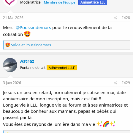
Modératrice
Membre de l'équipe
Animatrice LLL
i
o
n
s
21 Mai 2026
#428
:
Merci
@Poussindemars
pour le renouvellement de ta
cotisation
R
Sylvie
et
Poussindemars
é
a
c
Astraz
t
Fontaine de lait
Adhérent(e) LLLF
i
o
n
s
3 Juin 2026
#429
:
Je suis un peu en retard, normalement je cotise en mai, date
anniversaire de mon inscription, mais c'est fait !!
Longue vie à LLL, longue vie au forum et à ses animatrices et
beaucoup de bonheur aux mamans, papas et bébés qui
passent par là.
Vous êtes des rayons de lumière dans ma vie