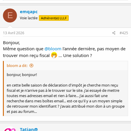
a
c
emqapc
E
t
Voie lactée
Adhérent(e) LLLF
i
o
n
s
13 Avril 2026
#425
:
Bonjour,
Même question que
@bloom
l'année dernière, pas moyen de
trouver mon reçu fiscal
... Une solution ?
bloom a dit:
bonjour, bonjour!
en cette belle saison de déclaration d'impôt je cherche mon reçu
fiscal et je n'arrive pas à le trouver sur le site. j'ai essayé de mettre
toutes mes adresses email et rien à faire... j'ai aussi fait une
recherche dans mes boîtes email... est-ce qu'il y a un moyen simple
de retrouver mon identifiant ? j'avais attribué mon don à un groupe
et pas au forum...
Tatian@