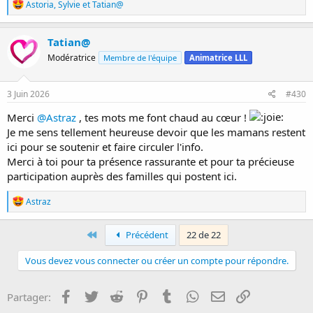
R
Astoria
,
Sylvie
et
Tatian@
é
a
c
Tatian@
t
Modératrice
Membre de l'équipe
Animatrice LLL
i
o
n
s
3 Juin 2026
#430
:
Merci
@Astraz
, tes mots me font chaud au cœur !
Je me sens tellement heureuse devoir que les mamans restent
ici pour se soutenir et faire circuler l'info.
Merci à toi pour ta présence rassurante et pour ta précieuse
participation auprès des familles qui postent ici.
R
Astraz
é
a
c
First
Précédent
22 de 22
t
i
Vous devez vous connecter ou créer un compte pour répondre.
o
n
s
Facebook
Twitter
Reddit
Pinterest
Tumblr
WhatsApp
E-mail
Lien
Partager:
: