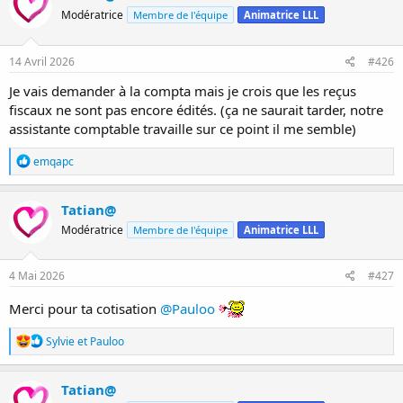
Modératrice
Membre de l'équipe
Animatrice LLL
14 Avril 2026
#426
Je vais demander à la compta mais je crois que les reçus
fiscaux ne sont pas encore édités. (ça ne saurait tarder, notre
assistante comptable travaille sur ce point il me semble)
R
emqapc
é
a
c
Tatian@
t
Modératrice
Membre de l'équipe
Animatrice LLL
i
o
n
s
4 Mai 2026
#427
:
Merci pour ta cotisation
@Pauloo
R
Sylvie
et
Pauloo
é
a
c
Tatian@
t