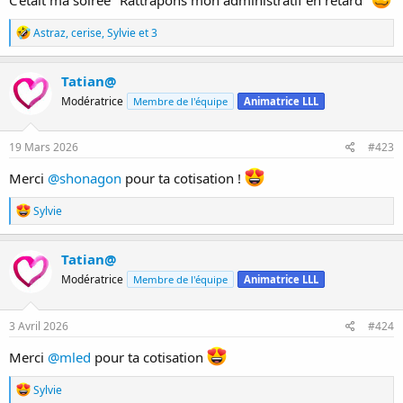
R
Astraz
,
cerise
,
Sylvie
et 3
é
a
c
Tatian@
t
Modératrice
Membre de l'équipe
Animatrice LLL
i
o
n
s
19 Mars 2026
#423
:
Merci
@shonagon
pour ta cotisation !
R
Sylvie
é
a
c
Tatian@
t
Modératrice
Membre de l'équipe
Animatrice LLL
i
o
n
s
3 Avril 2026
#424
:
Merci
@mled
pour ta cotisation
R
Sylvie
é