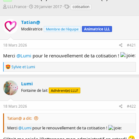
D
D
T
LLLFrance
29 Janvier 2017
cotisation
é
a
a
m
t
g
Tatian@
a
e
s
r
d
Modératrice
Membre de l'équipe
Animatrice LLL
r
e
é
d
18 Mars 2026
#421
e
é
p
b
Merci
@Lumi
pour le renouvellement de ta cotisation !
a
u
r
t
R
Sylvie
et
Lumi
é
a
c
Lumi
t
Fontaine de lait
Adhérent(e) LLLF
i
o
n
s
18 Mars 2026
#422
:
Tatian@ a dit:
Merci
@Lumi
pour le renouvellement de ta cotisation !
C'était ma soirée "Rattrapons mon administratif en retard"