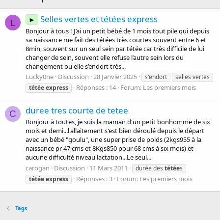
Selles vertes et tétées express
►
L
Bonjour à tous ! J’ai un petit bébé de 1 mois tout pile qui depuis
sa naissance me fait des tétées très courtes souvent entre 6 et
8min, souvent sur un seul sein par tétée car très difficile de lui
changer de sein, souvent elle refuse l’autre sein lors du
changement ou elle s’endort très...
Lucky0ne
Discussion
28 Janvier 2025
s'endort
selles vertes
Réponses : 14
Forum:
Les premiers mois
tétée
express
duree tres courte de tetee
C
Bonjour à toutes, je suis la maman d'un petit bonhomme de six
mois et demi...l'allaitement s'est bien déroulé depuis le départ
avec un bébé "goulu", une super prise de poids (2kgs955 à la
naissance pr 47 cms et 8Kgs850 pour 68 cms à six mois) et
aucune difficulté niveau lactation...Le seul...
carogan
Discussion
11 Mars 2011
durée des
tétée
s
Réponses : 3
Forum:
Les premiers mois
tétée
express
Tags