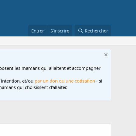
Entrer
S'inscrire
Rechercher
posent les mamans qui allaitent et accompagner
 intention, et/ou
par un don ou une cotisation
- si
amans qui choisissent d'allaiter.