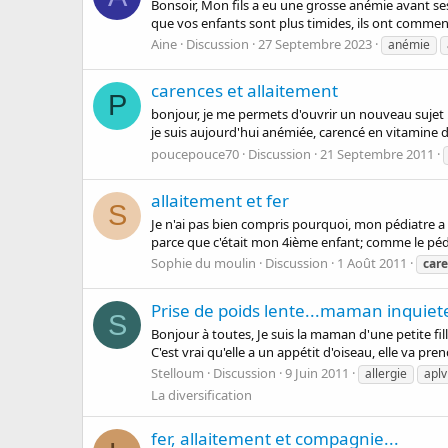
Bonsoir, Mon fils a eu une grosse anémie avant ses 
que vos enfants sont plus timides, ils ont commenc
Aine
Discussion
27 Septembre 2023
anémie
carences et allaitement
P
bonjour, je me permets d'ouvrir un nouveau sujet ... 
je suis aujourd'hui anémiée, carencé en vitamine d , 
poucepouce70
Discussion
21 Septembre 2011
allaitement et fer
S
Je n'ai pas bien compris pourquoi, mon pédiatre a p
parce que c'était mon 4ième enfant; comme le pédia
Sophie du moulin
Discussion
1 Août 2011
car
Prise de poids lente...maman inquiet
S
Bonjour à toutes, Je suis la maman d'une petite fill
C'est vrai qu'elle a un appétit d'oiseau, elle va pre
Stelloum
Discussion
9 Juin 2011
allergie
aplv
La diversification
fer, allaitement et compagnie...