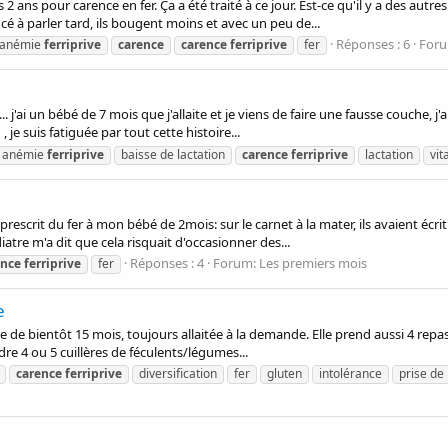
2 ans pour carence en fer. Ça a été traité à ce jour. Est-ce qu'il y a des au
é à parler tard, ils bougent moins et avec un peu de...
Réponses : 6
For
anémie
ferriprive
carence
carence
ferriprive
fer
j'ai un bébé de 7 mois que j'allaite et je viens de faire une fausse couche, j'a
je suis fatiguée par tout cette histoire...
anémie
ferriprive
baisse de lactation
carence
ferriprive
lactation
vit
rescrit du fer à mon bébé de 2mois: sur le carnet à la mater, ils avaient écrit
tre m'a dit que cela risquait d'occasionner des...
Réponses : 4
Forum:
Les premiers mois
ence
ferriprive
fer
e
e de bientôt 15 mois, toujours allaitée à la demande. Elle prend aussi 4 repas p
ndre 4 ou 5 cuillères de féculents/légumes...
carence
ferriprive
diversification
fer
gluten
intolérance
prise de