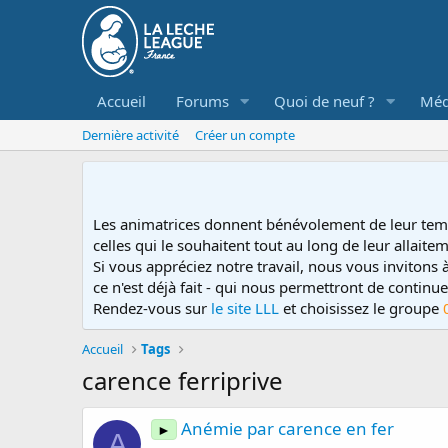
Accueil
Forums
Quoi de neuf ?
Méd
Dernière activité
Créer un compte
Les animatrices donnent bénévolement de leur tem
celles qui le souhaitent tout au long de leur allaitem
Si vous appréciez notre travail, nous vous invitons
ce n'est déjà fait - qui nous permettront de contin
Rendez-vous sur
le site LLL
et choisissez le groupe
Accueil
Tags
carence ferriprive
Anémie par carence en fer
►
A