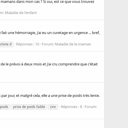
tres mamans dans mon cas ? Si oui, est ce que vous trouvez
um:
Maladie de l'enfant
i fait une hémorragie, j'ai eu un curetage en urgence ... bref,
Réponses : 10
Forum:
Maladie de la maman
amine d
 de le prévoi à deux mois et j'ai cru comprendre que c'était
ar jour, et malgré cela, elle a une prise de poids très lente.
Réponses : 8
Forum:
 poids
prise de poids faible
zinc