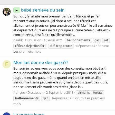
bébé s’enleve du sein
►
Bonjour, j’ai allaité mon premier pendant 16mois et je n’ai
rencontré aucun soucis.. j’ai donc à cœur de réussir cet
allaitement et je suis un peu une stressée 🤭 Ma fille a 8 semaines
et depuis 2-3 jours elle ne fait presque aucune tétée ou elle est «
concentrée », c’est à dire qu’elle semble...
paabk
Discussion
16 Avril 2021
ballonnements
gaz
ref
Réponses : 4
Forum:
réflexe d'ejection fort
tété trop courte
Les premiers mois
Mon lait donne des gazs???
F
Bonsoir, je reviens vers vous pour des conseils, mon bébé a 4
mois, désormais allaitée à 100% depuis presque 2 mois, elle a
toujours eu des gazs, même quand on était en mixte...Elle
s'endormait sans problème le soir, mais depuis quelques jours,
non seulement elle vomit ses tétées (dans la...
françou
Discussion
2 Septembre 2013
aliments interdits
Réponses : 7
Forum:
Les premiers
ballonnements
gaz
mois
La grosse loose...