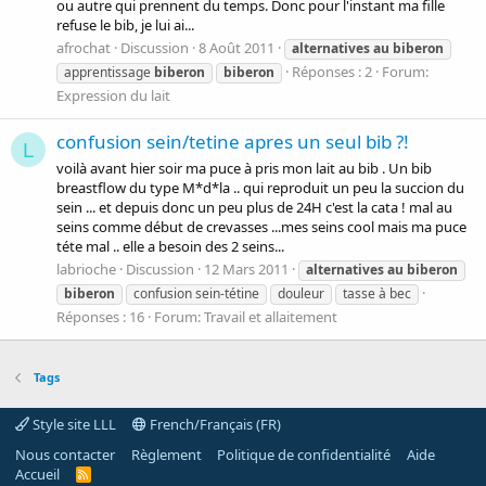
ou autre qui prennent du temps. Donc pour l'instant ma fille
refuse le bib, je lui ai...
afrochat
Discussion
8 Août 2011
alternatives
au
biberon
Réponses : 2
Forum:
apprentissage
biberon
biberon
Expression du lait
confusion sein/tetine apres un seul bib ?!
L
voilà avant hier soir ma puce à pris mon lait au bib . Un bib
breastflow du type M*d*la .. qui reproduit un peu la succion du
sein ... et depuis donc un peu plus de 24H c'est la cata ! mal au
seins comme début de crevasses ...mes seins cool mais ma puce
téte mal .. elle a besoin des 2 seins...
labrioche
Discussion
12 Mars 2011
alternatives
au
biberon
biberon
confusion sein-tétine
douleur
tasse à bec
Réponses : 16
Forum:
Travail et allaitement
Tags
Style site LLL
French/Français (FR)
Nous contacter
Règlement
Politique de confidentialité
Aide
Accueil
R