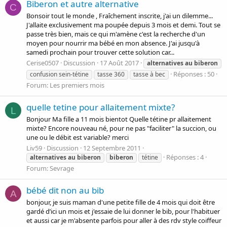
Biberon et autre alternative
C
Bonsoir tout le monde , Fraîchement inscrite, j'ai un dilemme...
J'allaite exclusivement ma poupée depuis 3 mois et demi. Tout se
passe très bien, mais ce qui m'amène c'est la recherche d'un
moyen pour nourrir ma bébé en mon absence. J'ai jusqu'à
samedi prochain pour trouver cette solution car...
Cerise0507
Discussion
17 Août 2017
alternatives
au
biberon
Réponses : 50
confusion sein-tétine
tasse 360
tasse à bec
Forum:
Les premiers mois
quelle tetine pour allaitement mixte?
L
Bonjour Ma fille a 11 mois bientot Quelle tétine pr allaitement
mixte? Encore nouveau né, pour ne pas "faciliter" la succion, ou
une ou le débit est variable? merci
Liv59
Discussion
12 Septembre 2011
Réponses : 4
alternatives
au
biberon
biberon
tétine
Forum:
Sevrage
bébé dit non au bib
A
bonjour, je suis maman d'une petite fille de 4 mois qui doit être
gardé d’ici un mois et j'essaie de lui donner le bib, pour l'habituer
et aussi car je m'absente parfois pour aller à des rdv style coiffeur