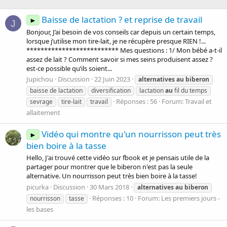
Baisse de lactation ? et reprise de travail
►
J
Bonjour, J’ai besoin de vos conseils car depuis un certain temps,
lorsque j’utilise mon tire-lait, je ne récupère presque RIEN !...
************************** Mes questions : 1/ Mon bébé a-t-il
assez de lait ? Comment savoir si mes seins produisent assez ?
est-ce possible qu’ils soient...
Jupichou
Discussion
22 Juin 2023
alternatives
au
biberon
baisse de lactation
diversification
lactation
au
fil du temps
Réponses : 56
Forum:
Travail et
sevrage
tire-lait
travail
allaitement
Vidéo qui montre qu'un nourrisson peut très
►
bien boire à la tasse
Hello, J'ai trouvé cette vidéo sur fbook et je pensais utile de la
partager pour montrer que le biberon n'est pas la seule
alternative. Un nourrisson peut très bien boire à la tasse!
picurka
Discussion
30 Mars 2018
alternatives
au
biberon
Réponses : 10
Forum:
Les premiers jours -
nourrisson
tasse
les bases