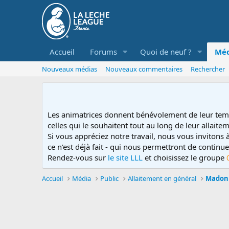
Accueil
Forums
Quoi de neuf ?
Méd
Nouveaux médias
Nouveaux commentaires
Rechercher
Les animatrices donnent bénévolement de leur tem
celles qui le souhaitent tout au long de leur allaitem
Si vous appréciez notre travail, nous vous invitons
ce n'est déjà fait - qui nous permettront de contin
Rendez-vous sur
le site LLL
et choisissez le groupe
Accueil
Média
Public
Allaitement en général
Madonn