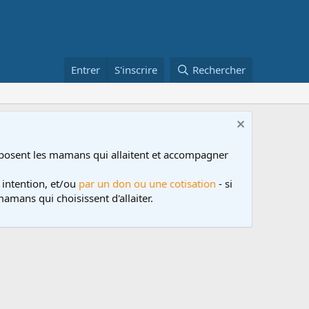
Entrer
S'inscrire
Rechercher
posent les mamans qui allaitent et accompagner
 intention, et/ou
par un don ou une cotisation
- si
amans qui choisissent d'allaiter.