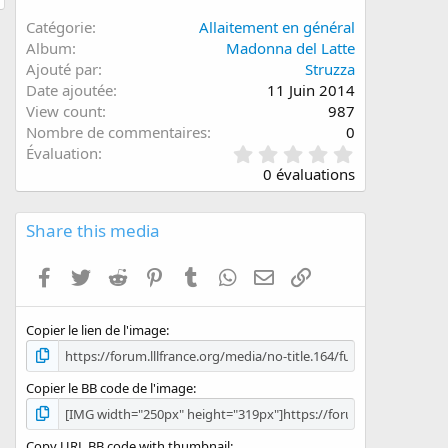
Catégorie
Allaitement en général
Album
Madonna del Latte
Ajouté par
Struzza
Date ajoutée
11 Juin 2014
View count
987
Nombre de commentaires
0
0
Évaluation
.
0 évaluations
0
0
é
Share this media
t
o
Facebook
Twitter
Reddit
Pinterest
Tumblr
WhatsApp
E-mail
Lien
i
l
e
Copier le lien de l'image
(
s
)
Copier le BB code de l'image
Copy URL BB code with thumbnail