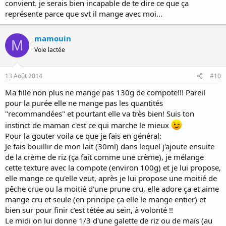
convient. je serais bien incapable de te dire ce que ça
représente parce que svt il mange avec moi...
mamouin
M
Voie lactée
13 Août 2014
#10
Ma fille non plus ne mange pas 130g de compote!!! Pareil
pour la purée elle ne mange pas les quantités
"recommandées" et pourtant elle va très bien! Suis ton
instinct de maman c'est ce qui marche le mieux
Pour la gouter voila ce que je fais en général:
Je fais bouillir de mon lait (30ml) dans lequel j'ajoute ensuite
de la crème de riz (ça fait comme une crème), je mélange
cette texture avec la compote (environ 100g) et je lui propose,
elle mange ce qu'elle veut, après je lui propose une moitié de
pêche crue ou la moitié d'une prune cru, elle adore ça et aime
mange cru et seule (en principe ça elle le mange entier) et
bien sur pour finir c'est tétée au sein, à volonté !!
Le midi on lui donne 1/3 d'une galette de riz ou de maïs (au