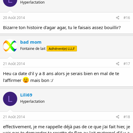
Hyperlactation
20 Août 2014
#16
Bizarre ton histoire d'agar agar, tu le faisais assez bouillir?
bad mom
Fontaine de lait
Adhérent(e) LLLF
21 Août 2014
#17
Heu ca date d'il y a 8 ans alors je serais bien en mal de te
l'affirmer
mais bon :/
Lili69
L
Hyperlactation
21 Août 2014
#18
effectivement, je me rappelle déjà pas de ce que j'ai fait hier, je
vais pas te demander ta recette de flan au lait maternel d'il y a