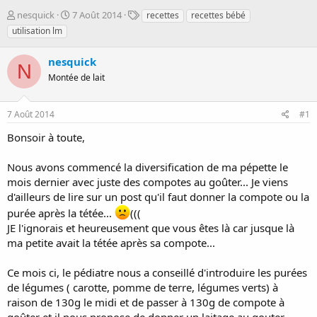
D
D
T
nesquick
7 Août 2014
recettes
recettes bébé
é
a
a
utilisation lm
m
t
g
a
e
s
nesquick
r
d
N
r
Montée de lait
e
é
d
e
é
7 Août 2014
#1
p
b
a
u
Bonsoir à toute,
r
t
Nous avons commencé la diversification de ma pépette le
mois dernier avec juste des compotes au goûter... Je viens
d'ailleurs de lire sur un post qu'il faut donner la compote ou la
purée après la tétée...
(((
JE l'ignorais et heureusement que vous êtes là car jusque là
ma petite avait la tétée après sa compote...
Ce mois ci, le pédiatre nous a conseillé d'introduire les purées
de légumes ( carotte, pomme de terre, légumes verts) à
raison de 130g le midi et de passer à 130g de compote à
goûter et il nous propose de donner un laitage au gouter...