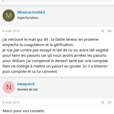
é
a
c
Misscactus062
M
t
Hyperlactation
i
o
n
s
8 Août 2014
#4
:
j'ai retrouvé le mail qui dit : la faible teneur en proteine
empeche la coagulation et la gélification.
Je n'ai par contre pas essayé le lait de riz ou autre lait vegetal
pour faire les yaourts car qd nous avons arretes les yaourts
pour William j'ai compensé le dessert lacté par une compote
Rien ne t'oblige à mettre un yaourt au gouter. Ici il a biberon
puis compote et ca lui convient
nesquick
N
Montée de lait
8 Août 2014
#5
Merci pour vos conseils.