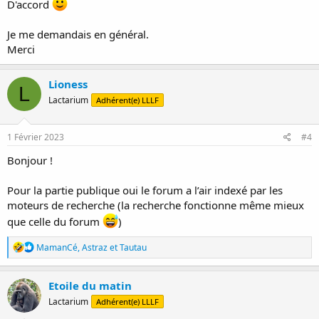
D'accord
Je me demandais en général.
Merci
Lioness
L
Lactarium
Adhérent(e) LLLF
1 Février 2023
#4
Bonjour !
Pour la partie publique oui le forum a l’air indexé par les
moteurs de recherche (la recherche fonctionne même mieux
que celle du forum
)
R
MamanCé
,
Astraz
et
Tautau
é
a
c
Etoile du matin
t
Lactarium
Adhérent(e) LLLF
i
o