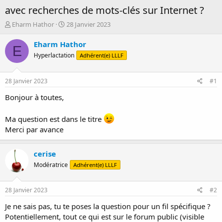
avec recherches de mots-clés sur Internet ?
D
D
Eharm Hathor
28 Janvier 2023
é
a
m
t
Eharm Hathor
E
a
e
Hyperlactation
Adhérent(e) LLLF
r
d
r
e
é
d
28 Janvier 2023
#1
e
é
p
b
Bonjour à toutes,
a
u
r
t
Ma question est dans le titre
Merci par avance
cerise
Modératrice
Adhérent(e) LLLF
28 Janvier 2023
#2
Je ne sais pas, tu te poses la question pour un fil spécifique ?
Potentiellement, tout ce qui est sur le forum public (visible